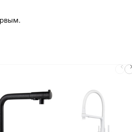
ервым.