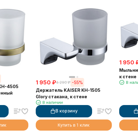
1 950
Мыльниц
к стене
1 950
₽
-55%
В нал
4 290
₽
KH-4505
Держатель KAISER KH-1505
тенный
Glory стакана, к стене
В наличии
В корзину
клик
Купить в 1 клик