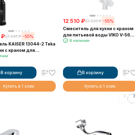
12 510
₽
-55%
27 530
₽
Смеситель для кухни с краном
для питьевой воды VIKO V-560
₽
-55%
27 240
₽
В наличии
Ø35 с белым гибким изливом
ль KAISER 13044-2 Teka
White (латунь)
ни с краном для
ичии
й воды, черный мрамор
В корзину
В корзину
Купить в 1 клик
Купить в 1 клик