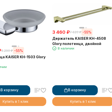
3 460
₽
-55%
7 620
₽
Держатель KAISER KH-4508
Glory полотенца, двойной
В наличии
₽
-55%
4 290
₽
а KAISER KH-1503 Glory
ичии
В корзину
В корзину
Купить в 1 клик
Купить в 1 клик