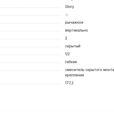
Glory
рычажное
вертикально
2
скрытый
1/2
гибкая
смеситель скрытого монта
крепления
177,2