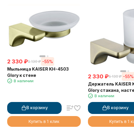
2 330
₽
-55%
5 130
₽
Мыльница KAISER KH-4503
Glory к стене
2 330
₽
-55%
5 130
₽
В наличии
Держатель KAISER 
Glory стакана, нас
В наличии
В корзину
В корзину
Купить в 1 клик
Купить в 1 