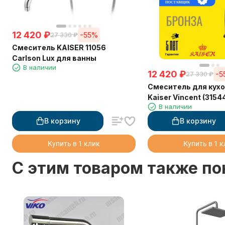
12 420
₽
-55%
27 330
₽
Смеситель KAISER 11056
Carlson Lux для ванны
В наличии
12 420
₽
-5
27 330
₽
Смеситель для кух
Kaiser Vincent (3154
В наличии
В корзину
В корзину
Купить в 1 клик
Купить в 1 
C этим товаром также п