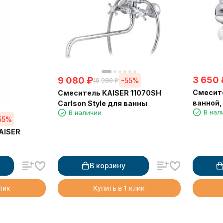
3 650
9 080
₽
-55%
19 980
₽
Смесите
Смеситель KAISER 11070SH
ванной,
Carlson Style для ванны
В нал
В наличии
керами
55%
AISER
В корзину
клик
Купить в 1 клик