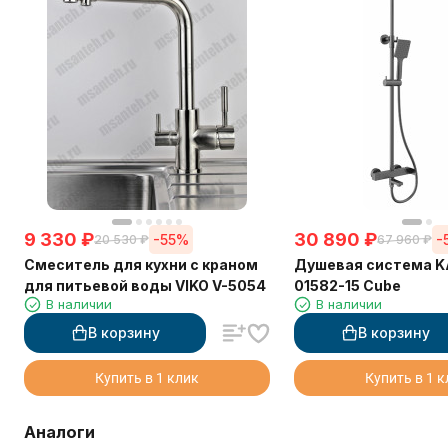
9 330
₽
30 890
₽
-55%
-
20 530
₽
67 960
₽
Смеситель для кухни с краном
Душевая система K
для питьевой воды VIKO V-5054
01582-15 Cube
В наличии
В наличии
В корзину
В корзину
Купить в 1 клик
Купить в 1 
Аналоги