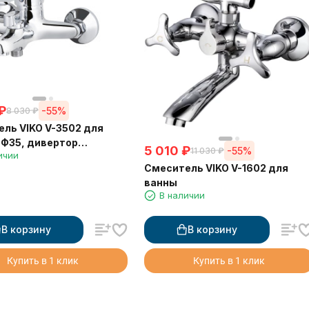
₽
-55%
8 030
₽
ль VIKO V-3502 для
 Ф35, дивертор
5 010
₽
-55%
11 030
₽
ичии
ческий
Смеситель VIKO V-1602 для
ванны
В наличии
В корзину
В корзину
Купить в 1 клик
Купить в 1 клик