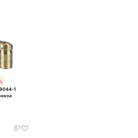
%
9044-1
ронза