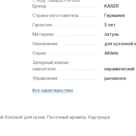
Код товара:
574-436
Бренд
KAISER
Страна-изготовитель
Германия
Гарантия
5 лет
Материал
латунь
Назначение
для кухонной 
Серии
Athlete
Запорный клапан
смесителя
керамический
Управление
рычажное
Все характеристики
ый боковой для кухни. Песочный мрамор. Картридж