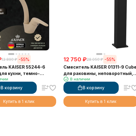
₽
12 750
₽
-55%
-55%
13 890
₽
28 050
₽
ль KAISER 55244-6
Смеситель KAISER 01311-9 Cub
для кухни, темно-
для раковины, неповоротный,
ичии
В наличии
й
чёрный матовый
В корзину
В корзину
Купить в 1 клик
Купить в 1 клик