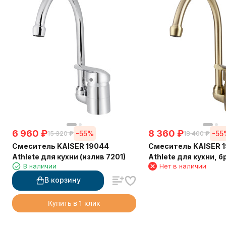
6 960
₽
8 360
₽
-55%
-55
15 320
₽
18 400
₽
Смеситель KAISER 19044
Смеситель KAISER 1
Athlete для кухни (излив 7201)
Athlete для кухни, б
В наличии
Нет в наличии
В корзину
Купить в 1 клик