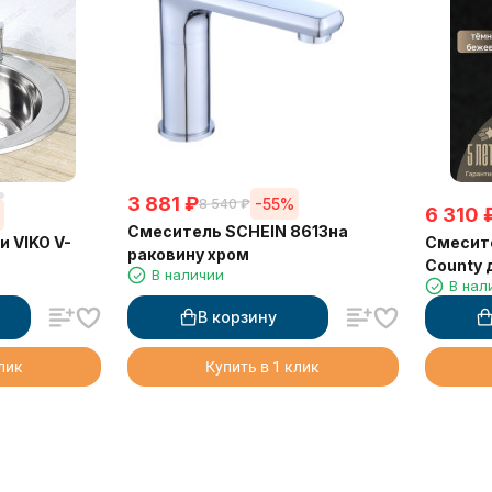
3 881
₽
-55%
8 540
₽
6 310
%
Смеситель SCHEIN 8613на
и VIKO V-
Смесите
раковину хром
County 
В наличии
В нал
бежевы
В корзину
клик
Купить в 1 клик