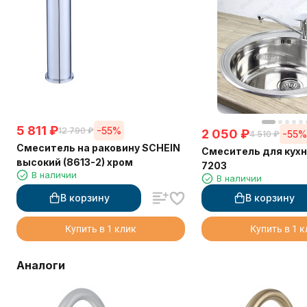
5 811
₽
-55%
12 790
₽
2 050
₽
-55
4 510
₽
Смеситель на раковину SCHEIN
Смеситель для кухн
высокий (8613-2) хром
7203
В наличии
В наличии
В корзину
В корзину
Купить в 1 клик
Купить в 1 
Аналоги