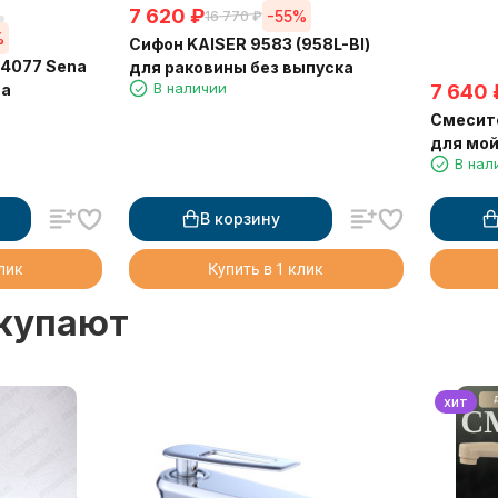
7 620
₽
-55%
16 770
₽
%
Сифон KAISER 9583 (958L-Bl)
74077 Sena
для раковины без выпуска
В наличии
7 640
ва
Смесите
для мо
В нал
В корзину
клик
Купить в 1 клик
окупают
хит