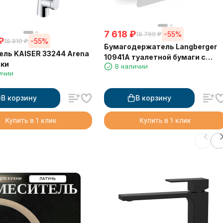
7 618
₽
-55%
16 760
₽
₽
-55%
16 810
₽
Бумагодержатель Langberger
ль KAISER 33244 Arena
10941A туалетной бумаги с
йки
В наличии
крышкой
ичии
В корзину
В корзину
Купить в 1 клик
Купить в 1 клик