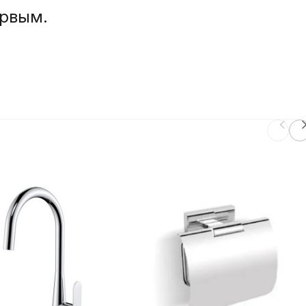
ервым.