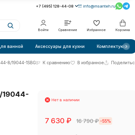
+7 (495) 128-44-08
info@msanteh.ru
Войти
Сравнение
Избранное
Корзина
для ванной
Аксессуары для кухни
Комплектующие
044-8/19044-1SBG
К сравнению
В избранное
Поделитьс
/19044-
Нет в наличии
7 630
₽
16 790
₽
-55%