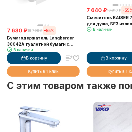
7 640
₽
-55
16 810
₽
Смеситель KAISER 
для душа, БЕЗ изли
В наличии
7 630
₽
-55%
16 790
₽
Бумагодержатель Langberger
30042A туалетной бумаги с
В наличии
крышкой двойной
В корзину
В корзину
Купить в 1 клик
Купить в 1 
C этим товаром также п