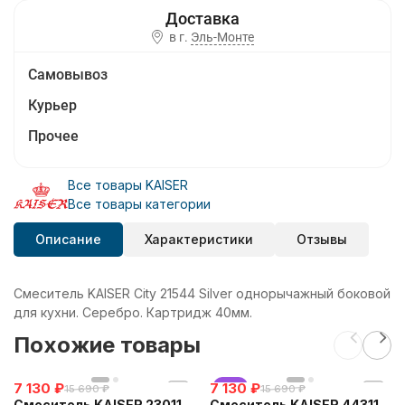
в г.
Эль-Монте
Самовывоз
Курьер
Прочее
Все товары KAISER
Все товары категории
Описание
Характеристики
Отзывы
Смеситель KAISER City 21544 Silver однорычажный боковой
для кухни. Серебро. Картридж 40мм.
Похожие товары
7 130
₽
7 130
хит
₽
15 690
₽
15 690
₽
Смеситель KAISER 23011
Смеситель KAISER 44311