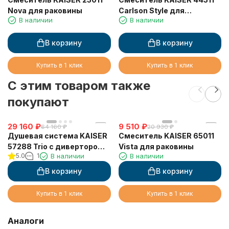
Nova для раковины
Carlson Style для
В наличии
В наличии
раковины
В корзину
В корзину
Купить в 1 клик
Купить в 1 клик
C этим товаром также
покупают
29 160
₽
9 510
₽
64 160
₽
20 930
₽
Душевая система KAISER
Смеситель KAISER 65011
57288 Trio с дивертором
Vista для раковины
5.0
1
В наличии
В наличии
58DR
В корзину
В корзину
Купить в 1 клик
Купить в 1 клик
Аналоги