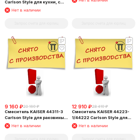
Carlson Style для кухни, с
краном для питьевой воды,
Нет в наличии
бронзовый
Запрос счета для юрлиц
Запрос счета для юрлиц
9 160
₽
12 910
₽
20 160
₽
28 410
₽
Смеситель KAISER 44311-3
Смеситель KAISER 44223-
Carlson Style для раковины,
1/44222 Carlson Style для
золотой
ванны
Нет в наличии
Нет в наличии
Запрос счета для юрлиц
Запрос счета для юрлиц