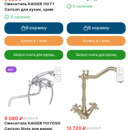
Смеситель KAISER 11077
В наличии
Carlson для кухни, хром
В наличии
В корзину
В корзину
Купить в 1 клик
Купить в 1 клик
Запрос счета для юрлиц
Запрос счета для юрлиц
хит
9 080
₽
19 980
₽
Смеситель KAISER 11070SH
13 720
₽
30 190
₽
Carlson Style для ванны