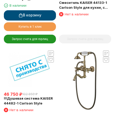
Смеситель KAISER 44133-1
В наличии
Carlson Style для кухни, с
подключением фильтра
Нет в наличии
В корзину
питьевой воды
Купить в 1 клик
Запрос счета для юрлиц
Запрос счета для юрлиц
46 750
₽
102 850
₽
!!!Душевая система KAISER
44482-1 Carlson Style
Нет в наличии