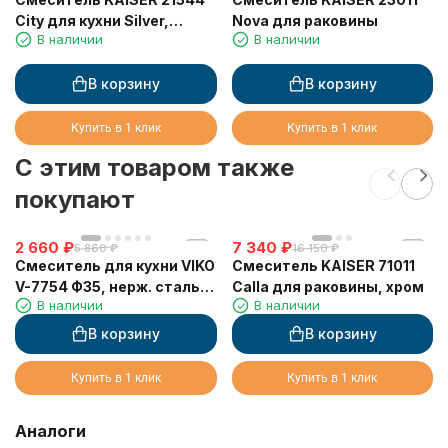
City для кухни Silver,
Nova для раковины
В наличии
В наличии
сатин
В корзину
В корзину
Купить в 1 клик
Купить в 1 клик
C этим товаром также
покупают
2 660
₽
7 340
₽
5 860
₽
16 150
₽
Смеситель для кухни VIKO
Смеситель KAISER 71011
V-7754 Ф35, нерж. сталь,
Calla для раковины, хром
В наличии
В наличии
гайка нерж., Silver
В корзину
В корзину
Купить в 1 клик
Купить в 1 клик
Аналоги