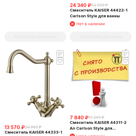
24 340
₽
53 550
₽
Смеситель KAISER 44422-1
Carlson Style для ванны
Нет в наличии
Запрос счета для юрлиц
Запрос счета для юрлиц
7 840
₽
17 250
₽
Смеситель KAISER 44311-2
13 570
₽
29 860
₽
An Carlson Style для
Смеситель KAISER 44333-1
раковины
Нет в наличии