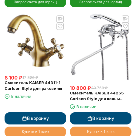
Запрос счета для юрлиц
Запрос счета для юрлиц
8 100
₽
17 820
₽
Смеситель KAISER 44311-1
10 800
₽
23 760
₽
Carlson Style для раковины
Смеситель KAISER 44255
В наличии
Carlson Style для ванны
(излив 7242)
В наличии
В корзину
В корзину
Купить в 1 клик
Купить в 1 клик