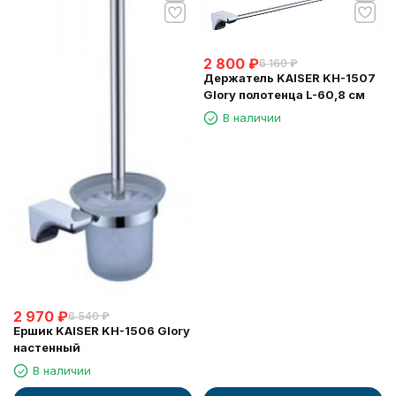
2 800
₽
6 160
₽
Держатель KAISER KH-1507
Glory полотенца L-60,8 см
В наличии
2 970
₽
6 540
₽
Ершик KAISER KH-1506 Glory
настенный
В наличии