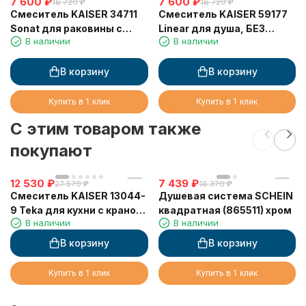
7 600
₽
7 600
₽
16 720
₽
16 720
₽
Смеситель KAISER 34711
Смеситель KAISER 59177
Sonat для раковины с
Linear для душа, БЕЗ
В наличии
В наличии
краном для питьевой
излива
воды
В корзину
В корзину
Купить в 1 клик
Купить в 1 клик
C этим товаром также
покупают
12 530
₽
7 439
₽
27 570
₽
16 370
₽
Смеситель KAISER 13044-
Душевая система SCHEIN
9 Teka для кухни с краном
квадратная (865511) хром
В наличии
В наличии
для питьевой воды,
черный матовый
В корзину
В корзину
Купить в 1 клик
Купить в 1 клик