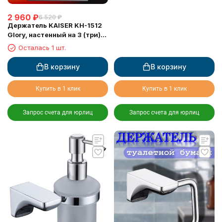
2 960
₽
6 520
₽
Держатель KAISER KH-1512
Glory, настенный на 3 (три)
освежителя воздуха
Осталась 1 шт.
В корзину
В корзину
Купить в 1 клик
Купить в 1 клик
Запрос счета для юрлиц
Запрос счета для юрлиц