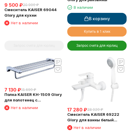
9 500
₽
20 900
₽
В наличии
Смеситель KAISER 69044
Glory для кухни
В корзину
Нет в наличии
Купить в 1 клик
Запрос счета для юрлиц
Запрос счета для юрлиц
7 130
₽
15 690
₽
Полка KAISER KH-1509 Glory
для полотенец с
держателем
Нет в наличии
17 280
₽
38 020
₽
Смеситель KAISER 69222
Glory для ванны белый
глянец
Нет в наличии