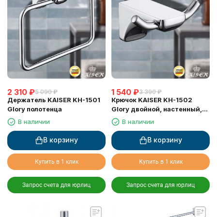
2 310
₽
1 540
₽
5 090
₽
3 390
₽
Держатель KAISER KH-1501
Крючок KAISER KH-1502
Glory полотенца
Glory двойной, настенный,
хром
В наличии
В наличии
В корзину
В корзину
Купить в 1 клик
Купить в 1 клик
Запрос счета для юрлиц
Запрос счета для юрлиц