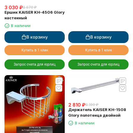
3 030
₽
6 670
₽
Ершик KAISER KH-4506 Glory
настенный
В наличии
В корзину
В корзину
Купить в 1 клик
Купить в 1 клик
Запрос счета для юрлиц
Запрос счета для юрлиц
2 810
₽
6 190
₽
Держатель KAISER KH-1508
Glory полотенца двойной
В наличии