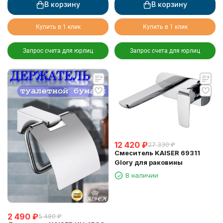
В корзину
В корзину
Купить в 1 клик
Купить в 1 клик
Запрос счета для юрлиц
Запрос счета для юрлиц
12 420
₽
27 330
₽
Смеситель KAISER 69311
Glory для раковины
В наличии
2 490
₽
5 480
₽