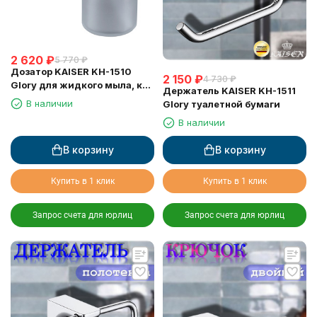
2 620
₽
5 770
₽
Дозатор KAISER KH-1510
2 150
₽
4 730
₽
Glory для жидкого мыла, к
Держатель KAISER KH-1511
стене
В наличии
Glory туалетной бумаги
В наличии
В корзину
В корзину
Купить в 1 клик
Купить в 1 клик
Запрос счета для юрлиц
Запрос счета для юрлиц