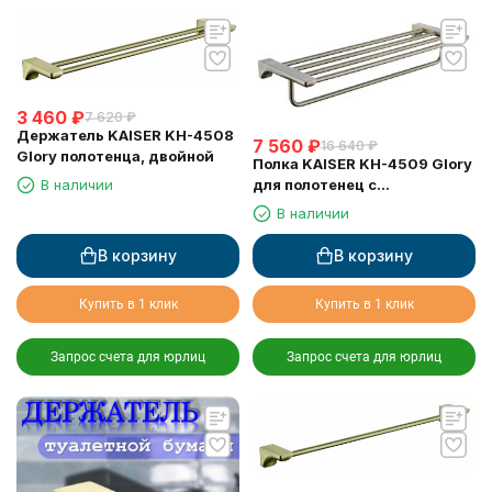
3 460
₽
7 620
₽
Держатель KAISER KH-4508
7 560
₽
16 640
₽
Glory полотенца, двойной
Полка KAISER KH-4509 Glory
для полотенец с
В наличии
держателем
В наличии
В корзину
В корзину
Купить в 1 клик
Купить в 1 клик
Запрос счета для юрлиц
Запрос счета для юрлиц