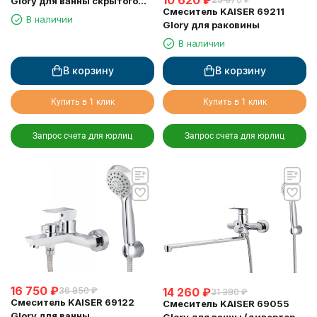
10 620
₽
Glory для ванны скрытого
Смеситель KAISER 69211
монтажа белый глянец
В наличии
Glory для раковины
В наличии
В корзину
В корзину
Купить в 1 клик
Купить в 1 клик
Запрос счета для юрлиц
Запрос счета для юрлиц
16 750
₽
14 260
₽
36 850
₽
31 380
₽
Смеситель KAISER 69122
Смеситель KAISER 69055
Glory для ванны
Glory для ванны (дивертор