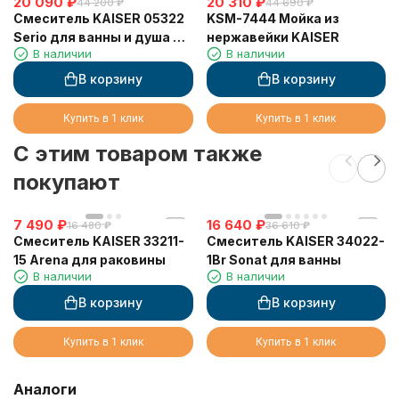
20 090
₽
20 310
хит
₽
44 200
₽
44 690
₽
Смеситель KAISER 05322
KSM-7444 Мойка из
Serio для ванны и душа с
нержавейки KAISER
В наличии
В наличии
термостатом
В корзину
В корзину
Купить в 1 клик
Купить в 1 клик
C этим товаром также
покупают
7 490
₽
16 640
₽
16 480
₽
36 610
₽
Смеситель KAISER 33211-
Смеситель KAISER 34022-
15 Arena для раковины
1Br Sonat для ванны
В наличии
В наличии
В корзину
В корзину
Купить в 1 клик
Купить в 1 клик
Аналоги