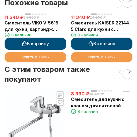
Похожие товары
11 340
₽
11 340
₽
24 950
₽
24 950
₽
Смеситель VIKO V-5615
Смеситель KAISER 22144-
для кухни, картридж
5 Claro для кухни с
В наличии
В наличии
Ф35мм, с гибким черным
вытяжной лейкой
изливом, под фильтр,
В корзину
В корзину
Silver
Купить в 1 клик
Купить в 1 клик
C этим товаром также
покупают
8 330
₽
18 330
₽
Смеситель для кухни с
краном для питьевой
В наличии
воды VIKO V-5214