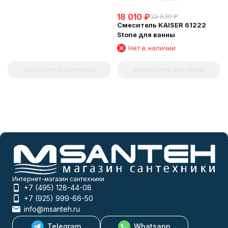
18 010
₽
39 630
₽
Смеситель KAISER 61222
Stone для ванны
Нет в наличии
Запрос счета для юрлиц
Запрос счета для юрлиц
Интернет-магазин сантехники
+7 (495) 128-44-08
+7 (925) 999-66-50
info@msanteh.ru
Telegram
Whatsapp