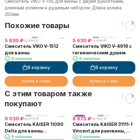
Смеситель VIKO V-1115 для ванны с двумя рукоятками,
длинным изливом и душевым набором. Длина излива
350мм.
Похожие товары
5 630
₽
5 630
₽
12 390
₽
12 390
₽
Смеситель VIKO V-1512
Смеситель VIKO V-4918 с
для ванны
гигиеническим душем
В наличии
В наличии
В корзину
В корзину
Купить в 1 клик
Купить в 1 клик
C этим товаром также
покупают
9 030
₽
8 970
хит
₽
19 870
₽
19 740
₽
Смеситель KAISER 11090
Смеситель KAISER 31111-1
Delta для ванны
Vincent для раковины,
В наличии
В наличии
(дивертор art 55)
бронзовый