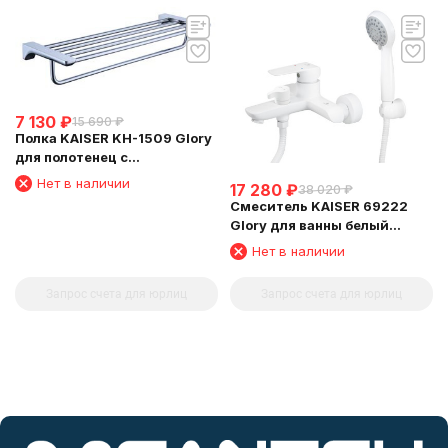
7 130
₽
15 690
₽
Полка KAISER KH-1509 Glory
для полотенец с
держателем
Нет в наличии
17 280
₽
38 020
₽
Смеситель KAISER 69222
Glory для ванны белый
глянец
Нет в наличии
Запрос счета для юрлиц
Запрос счета для юрлиц