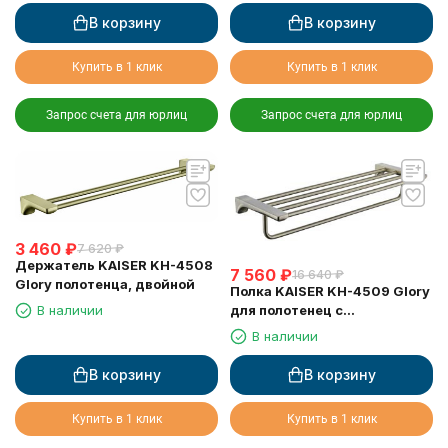
В корзину
В корзину
Купить в 1 клик
Купить в 1 клик
Запрос счета для юрлиц
Запрос счета для юрлиц
3 460
₽
7 620
₽
Держатель KAISER KH-4508
7 560
₽
16 640
₽
Glory полотенца, двойной
Полка KAISER KH-4509 Glory
для полотенец с
В наличии
держателем
В наличии
В корзину
В корзину
Купить в 1 клик
Купить в 1 клик