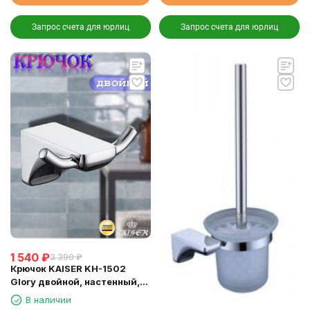
Запрос счета для юрлиц
Запрос счета для юрлиц
1 540
₽
3 390
₽
Крючок KAISER KH-1502
Glory двойной, настенный,
хром
В наличии