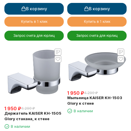
В корзину
В корзину
Купить в 1 клик
Купить в 1 клик
Запрос счета для юрлиц
Запрос счета для юрлиц
1 950
₽
4 290
₽
Мыльница KAISER KH-1503
Glory к стене
1 950
₽
4 290
₽
В наличии
Держатель KAISER KH-1505
Glory стакана, к стене
В наличии