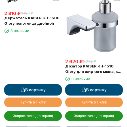
2 810
₽
6 190
₽
Держатель KAISER KH-1508
Glory полотенца двойной
В наличии
2 620
₽
5 770
₽
Дозатор KAISER KH-1510
Glory для жидкого мыла, к
стене
В наличии
В корзину
В корзину
Купить в 1 клик
Купить в 1 клик
Запрос счета для юрлиц
Запрос счета для юрлиц