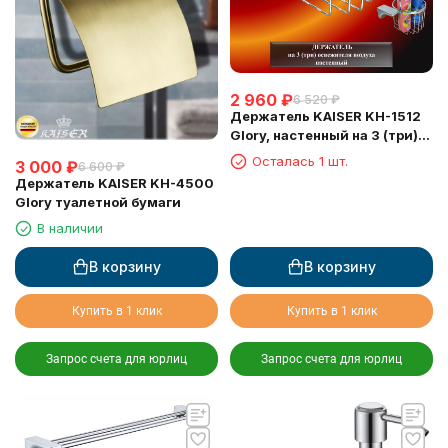
2 960
₽
6 520
₽
Держатель KAISER KH-1512
Glory, настенный на 3 (три)
освежителя воздуха
Осталась 1 шт.
3 000
₽
6 600
₽
Держатель KAISER KH-4500
Glory туалетной бумаги
В наличии
В корзину
В корзину
Купить в 1 клик
Купить в 1 клик
Запрос счета для юрлиц
Запрос счета для юрлиц