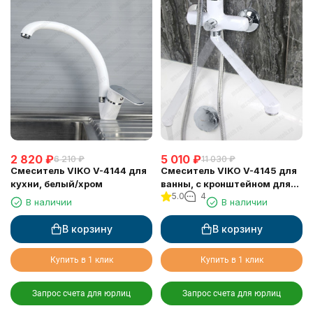
2 820
₽
5 010
₽
6 210
₽
11 030
₽
Смеситель VIKO V-4144 для
Смеситель VIKO V-4145 для
кухни, белый/хром
ванны, с кронштейном для
5.0
4
душевой лейки, белый/хром
В наличии
В наличии
В корзину
В корзину
Купить в 1 клик
Купить в 1 клик
Запрос счета для юрлиц
Запрос счета для юрлиц