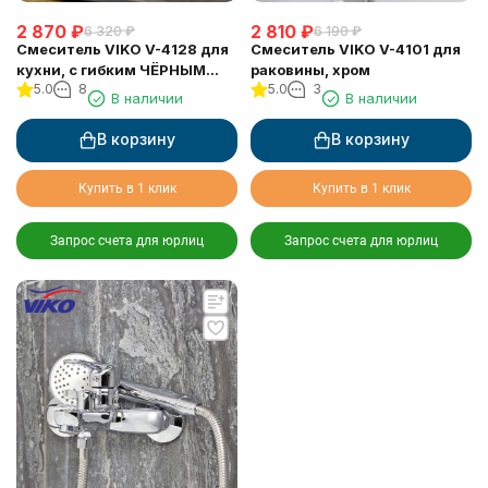
2 870
₽
2 810
₽
6 320
₽
6 190
₽
Смеситель VIKO V-4128 для
Смеситель VIKO V-4101 для
кухни, с гибким ЧЁРНЫМ
раковины, хром
5.0
8
5.0
3
изливом, Хром
В наличии
В наличии
В корзину
В корзину
Купить в 1 клик
Купить в 1 клик
Запрос счета для юрлиц
Запрос счета для юрлиц