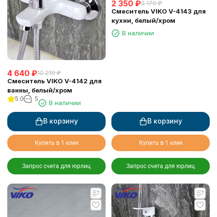
2 350
₽
5 170
₽
Смеситель VIKO V-4143 для
кухни, белый/хром
В наличии
4 640
₽
10 210
₽
Смеситель VIKO V-4142 для
ванны, белый/хром
5.0
5
В наличии
В корзину
В корзину
Купить в 1 клик
Купить в 1 клик
Запрос счета для юрлиц
Запрос счета для юрлиц