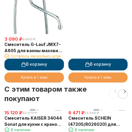
3 090
₽
6 800
₽
Смеситель G-Lauf JMX7-
A605 для ванны маховик
Осталось несколько штук
крест керамика Цинк.
В корзину
В корзину
Купить в 1 клик
Купить в 1 клик
C этим товаром также
покупают
15 120
₽
6 471
₽
33 270
₽
14 240
₽
Смеситель KAISER 34044
Смеситель SCHEIN
Sonat для кухни с краном
(47205/8026020) для
В наличии
В наличии
для питьевой воды (кран-
ванны