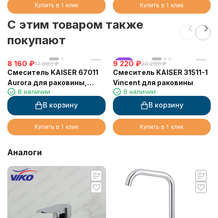
Купить в 1 клик
Купить в 1 клик
C этим товаром также
покупают
8 160
₽
9 220
хит
₽
17 960
₽
20 290
₽
Смеситель KAISER 67011
Смеситель KAISER 31511-1
Aurora для раковины,
Vincent для раковины
В наличии
В наличии
хром
В корзину
В корзину
Купить в 1 клик
Купить в 1 клик
Аналоги