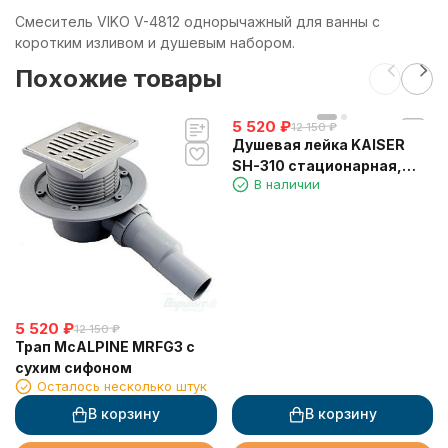
Смеситель VIKO V-4812 однорычажный для ванны с
коротким изливом и душевым набором.
Похожие товары
5 520
₽
12 150
₽
Душевая лейка KAISER
SH-310 стационарная,
В наличии
шлифованное золото
5 520
₽
12 150
₽
Трап McALPINE MRFG3 с
сухим сифоном
Осталось несколько штук
В корзину
В корзину