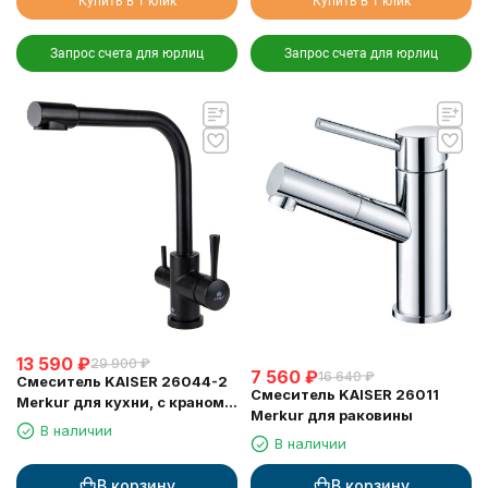
Купить в 1 клик
Купить в 1 клик
Запрос счета для юрлиц
Запрос счета для юрлиц
13 590
₽
29 900
₽
7 560
₽
16 640
₽
Смеситель KAISER 26044-2
Смеситель KAISER 26011
Merkur для кухни, с краном
Merkur для раковины
для питьевой воды, черный
В наличии
мрамор
В наличии
В корзину
В корзину