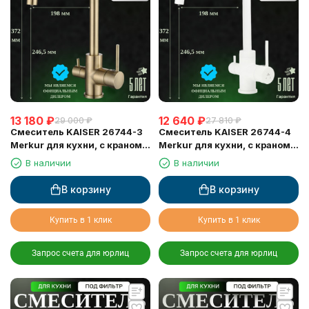
13 180
₽
12 640
₽
29 000
₽
27 810
₽
Смеситель KAISER 26744-3
Смеситель KAISER 26744-4
Merkur для кухни, с краном
Merkur для кухни, с краном
для питьевой воды,
для питьевой воды, белый
В наличии
В наличии
бронзовый
матовый
В корзину
В корзину
Купить в 1 клик
Купить в 1 клик
Запрос счета для юрлиц
Запрос счета для юрлиц