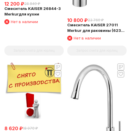
12 200
₽
26 840
₽
Смеситель KAISER 26844-3
Merkurдля кухни
10 800
₽
23 760
₽
Нет в наличии
Смеситель KAISER 27011
Merkur для раковины (6239
Картридж )
Нет в наличии
Запрос счета для юрлиц
Запрос счета для юрлиц
8 620
₽
18 970
₽