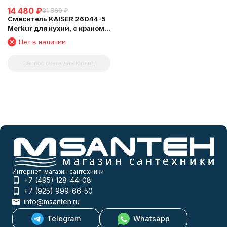
14 480
₽
31 860
₽
Смеситель KAISER 26044-5
Merkur для кухни, с краном
для питьевой воды, серебро
Нет в наличии
Запрос счета для юрлиц
Интернет-магазин сантехники
+7 (495) 128-44-08
+7 (925) 999-66-50
info@msanteh.ru
Telegram
Whatsapp