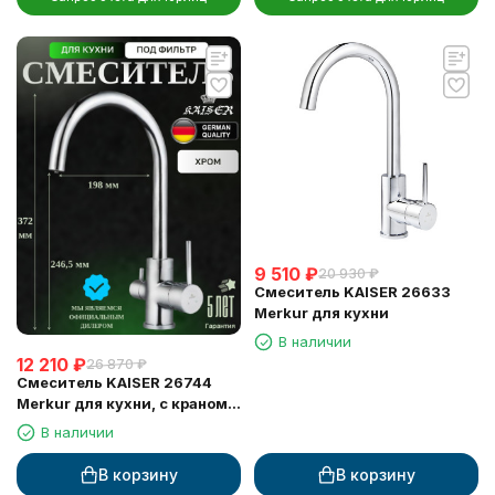
9 510
₽
20 930
₽
Смеситель KAISER 26633
Merkur для кухни
В наличии
12 210
₽
26 870
₽
Смеситель KAISER 26744
Merkur для кухни, с краном
для питьевой воды, хром
В наличии
В корзину
В корзину