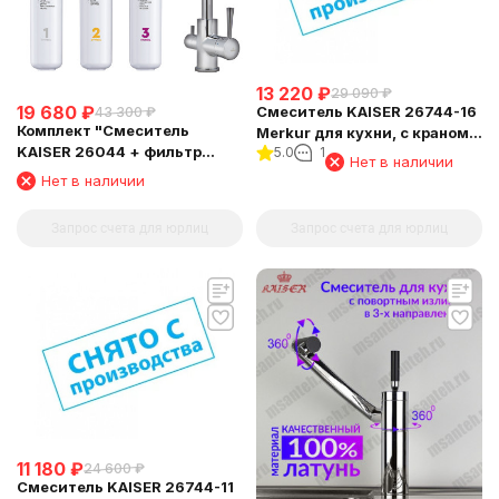
13 220
₽
29 090
₽
19 680
₽
Смеситель KAISER 26744-16
43 300
₽
Комплект "Cмеситель
Merkur для кухни, с краном
KAISER 26044 + фильтр
5.0
1
для питьевой воды,
Нет в наличии
Барьер"
Нет в наличии
Запрос счета для юрлиц
Запрос счета для юрлиц
11 180
₽
24 600
₽
Смеситель KAISER 26744-11