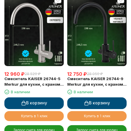
12 960
₽
12 750
₽
28 520
₽
28 050
₽
Смеситель KAISER 26744-5
Смеситель KAISER 26744-9
Merkur для кухни, с краном
Merkur для кухни, с краном
для питьевой воды, серебро
для питьевой воды, черный
В наличии
В наличии
матовый
В корзину
В корзину
Купить в 1 клик
Купить в 1 клик
Запрос счета для юрлиц
Запрос счета для юрлиц