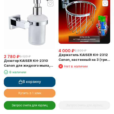
4 000
₽
8 800
₽
Держатель KAISER KH-2312
2 780
₽
6 120
₽
Canon, настенный на 3 (три)
Дозатор KAISER KH-2310
освежителя воздуха
Canon для жидкого мыла,
Нет в наличии
настенный
В наличии
В корзину
Купить в 1 клик
Запрос счета для юрлиц
Запрос счета для юрлиц