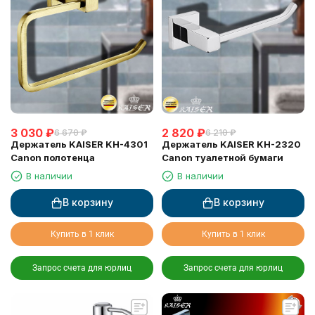
3 030
₽
2 820
₽
6 670
₽
6 210
₽
Держатель KAISER KH-4301
Держатель KAISER KH-2320
Canon полотенца
Canon туалетной бумаги
В наличии
В наличии
В корзину
В корзину
Купить в 1 клик
Купить в 1 клик
Запрос счета для юрлиц
Запрос счета для юрлиц