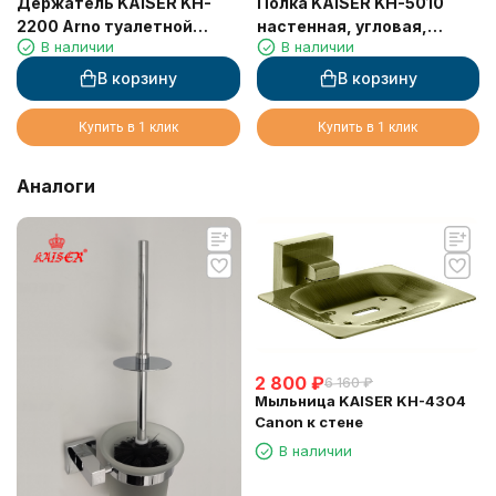
Держатель KAISER KH-
Полка KAISER KH-5010
2200 Arno туалетной
настенная, угловая,
В наличии
В наличии
бумаги
Хром, 214*214*60
В корзину
В корзину
Купить в 1 клик
Купить в 1 клик
Аналоги
2 800
₽
6 160
₽
Мыльница KAISER KH-4304
Canon к стене
В наличии