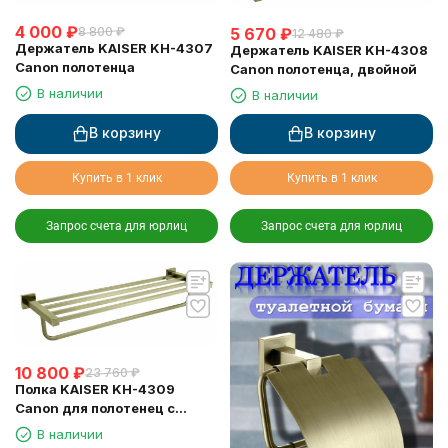
4 000
₽
8 800
₽
5 670
₽
12 480
₽
Держатель KAISER KH-4307
Держатель KAISER KH-4308
Canon полотенца
Canon полотенца, двойной
В наличии
В наличии
В корзину
В корзину
Купить в 1 клик
Купить в 1 клик
Запрос счета для юрлиц
Запрос счета для юрлиц
10 800
₽
23 760
₽
Полка KAISER KH-4309
Canon для полотенец с
держателем
В наличии