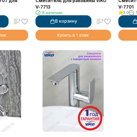
707 для
Смеситель для раковины VIKO
Смесите
V-7713
V-7701
В наличии
5.0
В корзину
клик
Купить в 1 клик