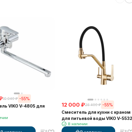
₽
-55%
10 040
₽
12 000
₽
-55%
26 400
₽
ль VIKO V-4805 для
Смеситель для кухни с краном
ичии
для питьевой воды VIKO V-553
В наличии