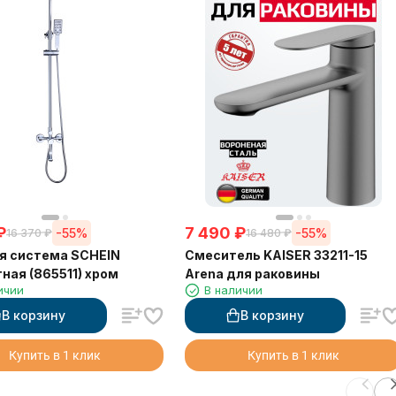
₽
7 490
₽
-55%
-55%
16 370
₽
16 480
₽
я система SCHEIN
Смеситель KAISER 33211-15
ная (865511) хром
Arena для раковины
ичии
В наличии
В корзину
В корзину
Купить в 1 клик
Купить в 1 клик