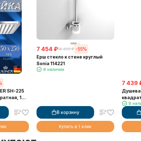
7 454
₽
-55%
16 400
₽
Ерш стекло к стене круглый
Sonia 114221
В наличии
7 439
%
SER SH-225
Душева
ратная, 1
квадрат
В нал
В корзину
клик
Купить в 1 клик