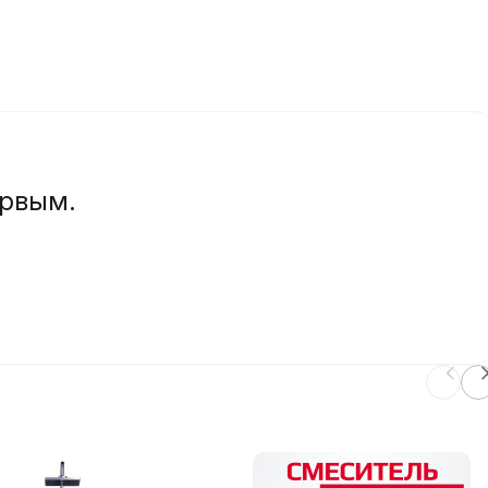
ервым.