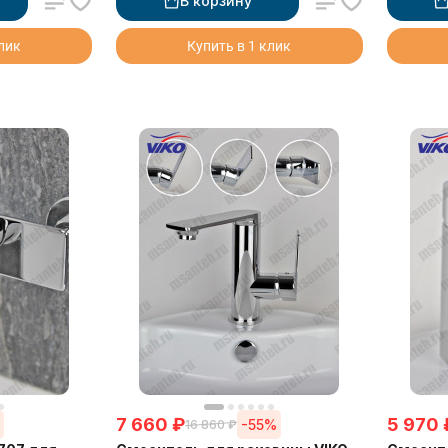
В корзину
клик
Купить в 1 клик
7 660
₽
5 970
%
-55%
16 860
₽