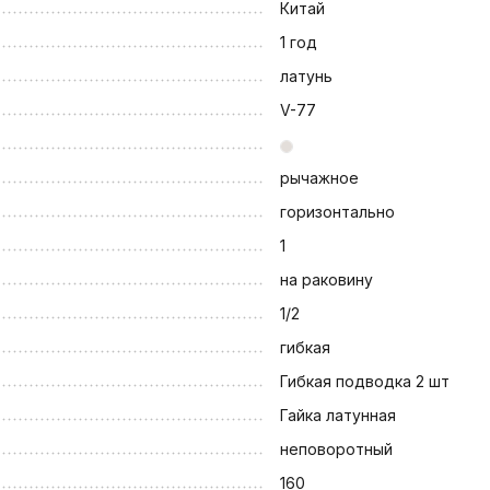
Китай
1 год
латунь
V-77
рычажное
горизонтально
1
на раковину
1/2
гибкая
Гибкая подводка 2 шт
Гайка латунная
неповоротный
160