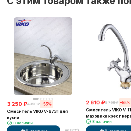
C этим товаром также п
2 610
₽
-55%
5 750
₽
3 250
₽
-55%
7 150
₽
Смеситель VIKO V-11
Смеситель VIKO V-6731 для
маховики крест кер
кухни
В наличии
изогнутый излив
В наличии