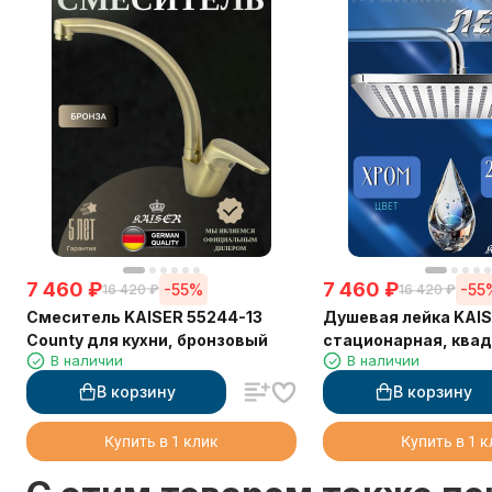
7 460
₽
7 460
₽
-55%
-55
16 420
₽
16 420
₽
Смеситель KAISER 55244-13
Душевая лейка KAI
County для кухни, бронзовый
стационарная, квад
В наличии
В наличии
режим
В корзину
В корзину
Купить в 1 клик
Купить в 1 