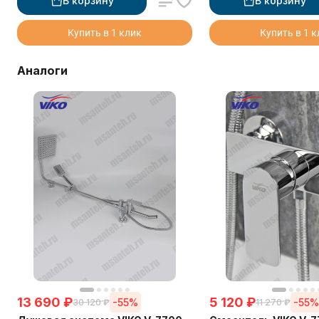
В корзину
В корзину
Купить в 1 клик
Купить в 1 
Аналоги
13 690
₽
5 120
₽
-55%
-55
30 120
₽
11 270
₽