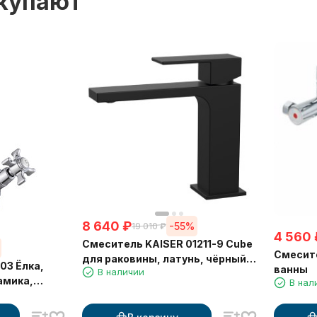
окупают
8 640
₽
-55%
19 010
₽
4 560
Смеситель KAISER 01211-9 Cube
Смесите
для раковины, латунь, чёрный
03 Ёлка,
ванны
В наличии
матовый
амика,
В нал