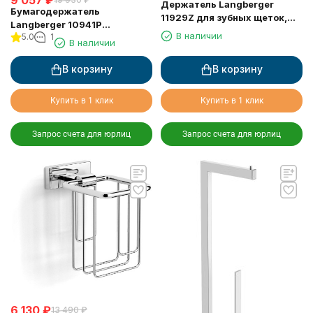
Держатель Langberger
Бумагодержатель
11929Z для зубных щеток,
Langberger 10941P
подвесной стеклянный
В наличии
5.0
1
туалетной бумаги с
В наличии
стакан
крышкой и освежителем
воздуха
В корзину
В корзину
Купить в 1 клик
Купить в 1 клик
Запрос счета для юрлиц
Запрос счета для юрлиц
6 130
₽
13 490
₽