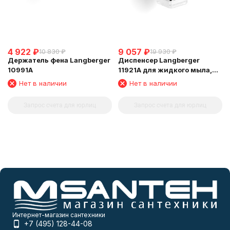
4 922
₽
9 057
₽
10 830
₽
19 930
₽
Держатель фена Langberger
Диспенсер Langberger
10991A
11921A для жидкого мыла,
стеклянный, к стене,
Нет в наличии
Нет в наличии
квадратный
Запрос счета для юрлиц
Запрос счета для юрлиц
Интернет-магазин сантехники
+7 (495) 128-44-08