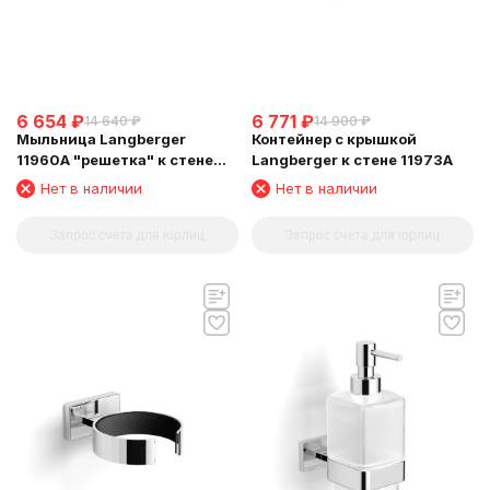
6 654
₽
6 771
₽
14 640
₽
14 900
₽
Мыльница Langberger
Контейнер с крышкой
11960A "решетка" к стене
Langberger к стене 11973A
хромированная
Нет в наличии
Нет в наличии
Запрос счета для юрлиц
Запрос счета для юрлиц