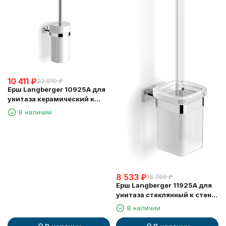
10 411
₽
22 910
₽
Ерш Langberger 10925A для
унитаза керамический к
стене круглый
В наличии
8 533
₽
18 780
₽
Ерш Langberger 11925A для
унитаза стеклянный к стене
квадратный
В наличии