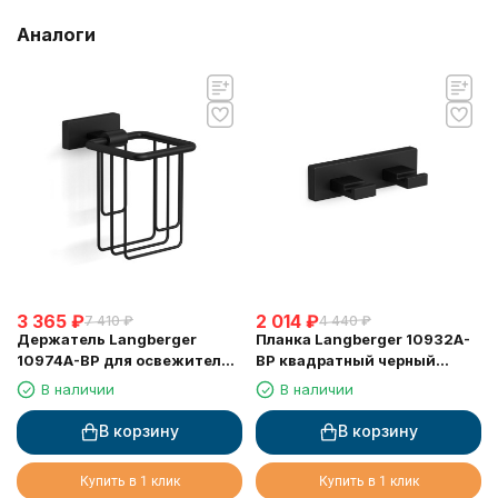
Аналоги
3 365
₽
2 014
₽
7 410
₽
4 440
₽
Держатель Langberger
Планка Langberger 10932A-
10974A-BP для освежителя
BP квадратный черный
воздуха, черный матовый
матовый 2 крючка
В наличии
В наличии
В корзину
В корзину
Купить в 1 клик
Купить в 1 клик