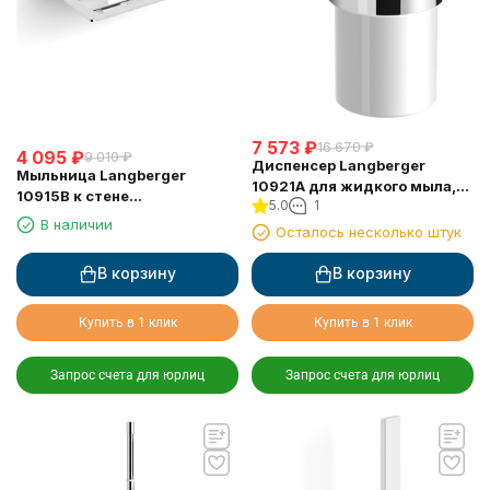
7 573
₽
16 670
₽
4 095
₽
9 010
₽
Диспенсер Langberger
Мыльница Langberger
10921A для жидкого мыла,
10915B к стене
5.0
1
керамический, к стене
хромированная
В наличии
круглый
Осталось несколько штук
В корзину
В корзину
Купить в 1 клик
Купить в 1 клик
Запрос счета для юрлиц
Запрос счета для юрлиц