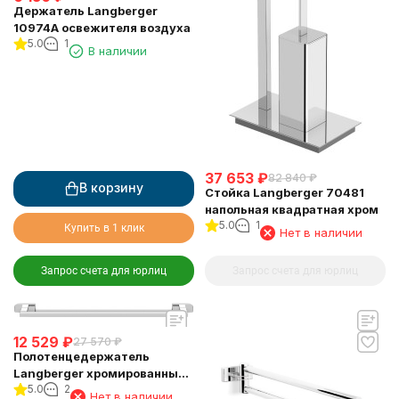
Держатель Langberger
10974A освежителя воздуха
5.0
1
В наличии
37 653
₽
82 840
₽
В корзину
Стойка Langberger 70481
напольная квадратная хром
5.0
1
Купить в 1 клик
Нет в наличии
Запрос счета для юрлиц
Запрос счета для юрлиц
12 529
₽
27 570
₽
Полотенцедержатель
Langberger хромированный
5.0
2
к стене одинарный 60 см
Нет в наличии