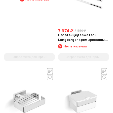
11901A
7 974
₽
17 550
₽
Полотенцедержатель
Langberger хромированный
к стене двойной поворотный
Нет в наличии
10908A
Запрос счета для юрлиц
Запрос счета для юрлиц