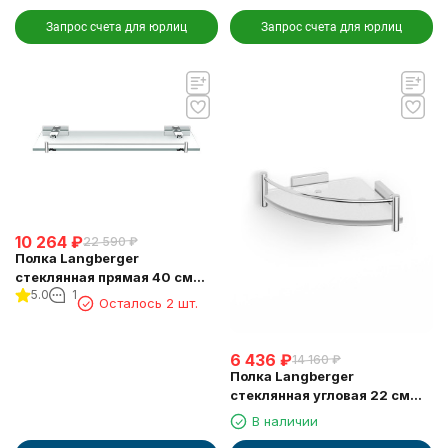
Запрос счета для юрлиц
Запрос счета для юрлиц
10 264
₽
22 590
₽
Полка Langberger
стеклянная прямая 40 см
5.0
1
10951D
Осталось 2 шт.
6 436
₽
14 160
₽
Полка Langberger
стеклянная угловая 22 см
10951B
В наличии