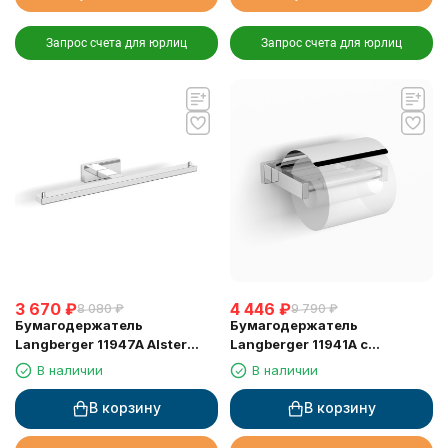
Запрос счета для юрлиц
Запрос счета для юрлиц
3 670
₽
4 446
₽
8 080
₽
9 790
₽
Бумагодержатель
Бумагодержатель
Langberger 11947A Alster
Langberger 11941A с
двойной
крышкой горизонтальный
В наличии
В наличии
В корзину
В корзину