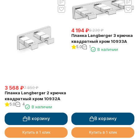
4 194
₽
9 230
₽
Планка Langberger 3 крючка
квадратный хром 10933A
5.0
1
В наличии
3 568
₽
7 850
₽
Планка Langberger 2 крючка
квадратный хром 10932A
5.0
4
В наличии
В корзину
В корзину
Купить в 1 клик
Купить в 1 клик