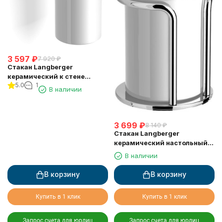
3 597
₽
7 920
₽
Стакан Langberger
керамический к стене
5.0
1
10911A
В наличии
3 699
₽
8 140
₽
Стакан Langberger
керамический настольный
круглый 10913A
В наличии
В корзину
В корзину
Купить в 1 клик
Купить в 1 клик
Запрос счета для юрлиц
Запрос счета для юрлиц