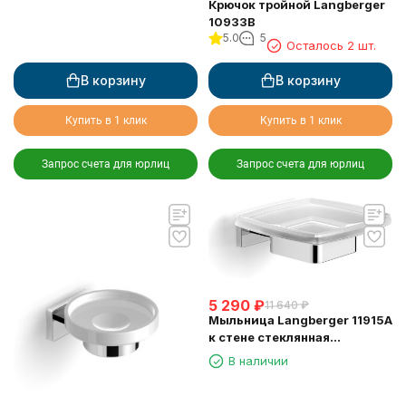
Крючок тройной Langberger
10933B
5.0
5
Осталось 2 шт.
В корзину
В корзину
Купить в 1 клик
Купить в 1 клик
Запрос счета для юрлиц
Запрос счета для юрлиц
5 290
₽
11 640
₽
Мыльница Langberger 11915A
к стене стеклянная
квадратная
В наличии