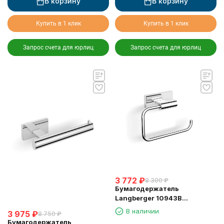
В корзину
В корзину
Купить в 1 клик
Купить в 1 клик
Запрос счета для юрлиц
Запрос счета для юрлиц
3 772
₽
8 300
₽
Бумагодержатель
Langberger 10943B
туалетной бумаги без
В наличии
3 975
₽
8 750
₽
крышки квадратный
Бумагодержатель