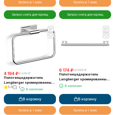
Купить в 1 клик
Купить в 1 клик
Запрос счета для юрлиц
Запрос счета для юрлиц
6 174
₽
13 590
₽
4 194
₽
9 230
₽
Полотенцедержатель
Полотенцедержатель
Langberger хромированный
Langberger хромированный
к стене одинарный 55 см
В наличии
5.0
2
к стене "квадрат" 10938A
10901A
В наличии
В корзину
В корзину
Купить в 1 клик
Купить в 1 клик