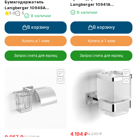
Бумагодержатель
Langberger 10941A
Langberger 10948A
туалетной бумаги с
В наличии
5.0
5
туалетной бумаги
В наличии
крышкой
вертикальный
В корзину
В корзину
Купить в 1 клик
Купить в 1 клик
Запрос счета для юрлиц
Запрос счета для юрлиц
4 194
₽
9 230
₽
9 057
₽
19 930
₽