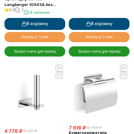
Langberger 10943A без
5.0
2
крышки квадратный
В наличии
В корзину
В корзину
Купить в 1 клик
Купить в 1 клик
Запрос счета для юрлиц
Запрос счета для юрлиц
7 618
₽
16 760
₽
4 776
₽
10 510
₽
Бумагодержатель