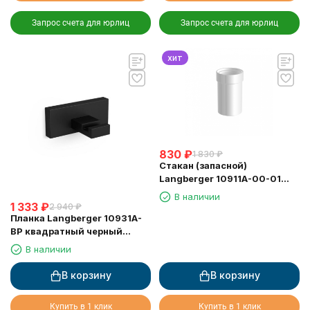
Запрос счета для юрлиц
Запрос счета для юрлиц
хит
830
₽
1 830
₽
Стакан (запасной)
Langberger 10911A-00-01
ALSTER керамика круглый
В наличии
1 333
₽
2 940
₽
Планка Langberger 10931A-
BP квадратный черный
матовый 1 крючок
В наличии
В корзину
В корзину
Купить в 1 клик
Купить в 1 клик