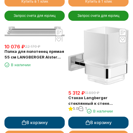
Купить в 1 клик
Купить в 1 клик
Запрос счета для юрлиц
Запрос счета для юрлиц
10 076
₽
22 170
₽
Полка для полотенец прямая
55 см LANGBERGER Alster
10903B
В наличии
5 312
₽
11 690
₽
Стакан Langberger
стеклянный к стене
5.0
1
квадратный 11911A
В наличии
В корзину
В корзину