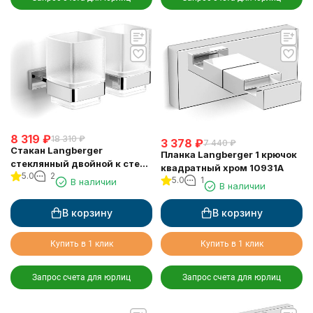
8 319
₽
18 310
₽
3 378
₽
7 440
₽
Стакан Langberger
Планка Langberger 1 крючок
стеклянный двойной к стене
квадратный хром 10931A
5.0
2
квадратный 11919A
5.0
1
В наличии
В наличии
В корзину
В корзину
Купить в 1 клик
Купить в 1 клик
Запрос счета для юрлиц
Запрос счета для юрлиц