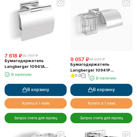
7 618
₽
16 760
₽
9 057
₽
19 930
₽
Бумагодержатель
Бумагодержатель
Langberger 10941A
Langberger 10941P
туалетной бумаги с
В наличии
5.0
1
туалетной бумаги с
В наличии
крышкой
крышкой и освежителем
воздуха
В корзину
В корзину
Купить в 1 клик
Купить в 1 клик
Запрос счета для юрлиц
Запрос счета для юрлиц