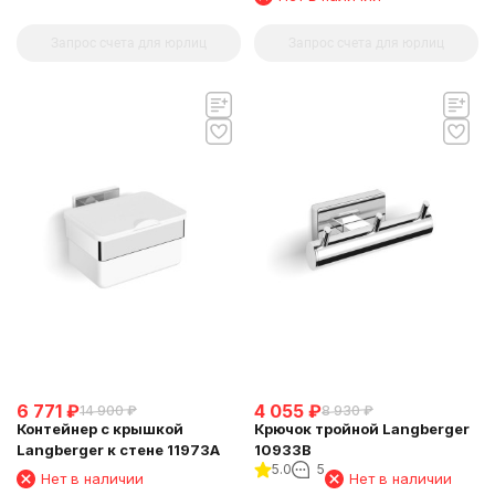
Запрос счета для юрлиц
Запрос счета для юрлиц
6 771
₽
4 055
₽
14 900
₽
8 930
₽
Контейнер с крышкой
Крючок тройной Langberger
Langberger к стене 11973A
10933B
5.0
5
Нет в наличии
Нет в наличии