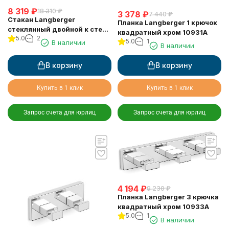
8 319
₽
18 310
₽
3 378
₽
7 440
₽
Стакан Langberger
Планка Langberger 1 крючок
стеклянный двойной к стене
квадратный хром 10931A
5.0
2
квадратный 11919A
5.0
1
В наличии
В наличии
В корзину
В корзину
Купить в 1 клик
Купить в 1 клик
Запрос счета для юрлиц
Запрос счета для юрлиц
4 194
₽
9 230
₽
Планка Langberger 3 крючка
квадратный хром 10933A
5.0
1
В наличии