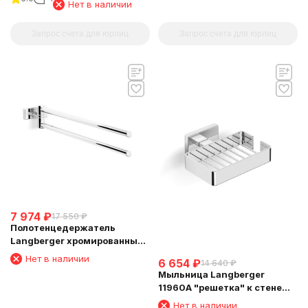
Нет в наличии
Запрос счета для юрлиц
Запрос счета для юрлиц
7 974
₽
17 550
₽
Полотенцедержатель
Langberger хромированный
к стене двойной поворотный
Нет в наличии
6 654
₽
14 640
₽
10908A
Мыльница Langberger
11960A "решетка" к стене
хромированная
Нет в наличии