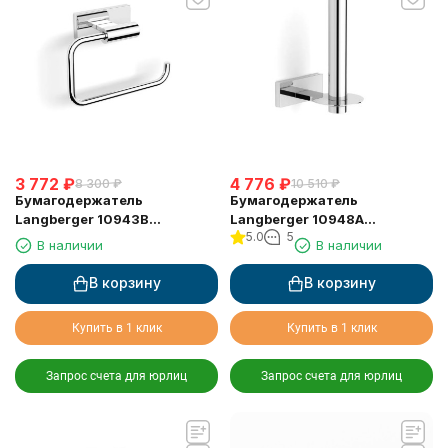
3 772
₽
4 776
₽
8 300
₽
10 510
₽
Бумагодержатель
Бумагодержатель
Langberger 10943B
Langberger 10948A
5.0
5
туалетной бумаги без
туалетной бумаги
В наличии
В наличии
крышки квадратный
вертикальный
В корзину
В корзину
Купить в 1 клик
Купить в 1 клик
Запрос счета для юрлиц
Запрос счета для юрлиц