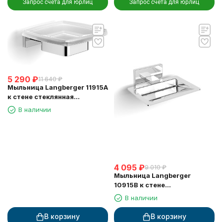
Запрос счета для юрлиц
Запрос счета для юрлиц
5 290
₽
11 640
₽
Мыльница Langberger 11915A
к стене стеклянная
квадратная
В наличии
4 095
₽
9 010
₽
Мыльница Langberger
10915B к стене
хромированная
В наличии
В корзину
В корзину