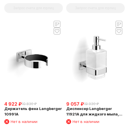
Запрос счета для юрлиц
Запрос счета для юрлиц
4 922
₽
9 057
₽
10 830
₽
19 930
₽
Держатель фена Langberger
Диспенсер Langberger
10991A
11921A для жидкого мыла,
стеклянный, к стене,
Нет в наличии
Нет в наличии
квадратный