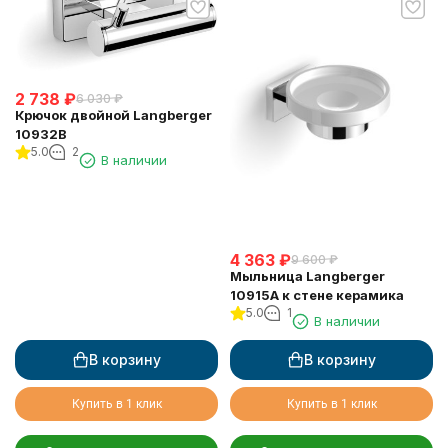
2 738
₽
6 030
₽
Крючок двойной Langberger
10932B
5.0
2
В наличии
4 363
₽
9 600
₽
Мыльница Langberger
10915A к стене керамика
5.0
1
В наличии
В корзину
В корзину
Купить в 1 клик
Купить в 1 клик