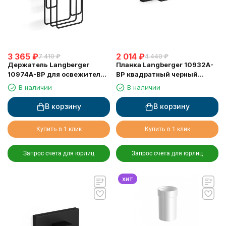
3 365
₽
2 014
₽
7 410
₽
4 440
₽
Держатель Langberger
Планка Langberger 10932A-
10974A-BP для освежителя
BP квадратный черный
воздуха, черный матовый
матовый 2 крючка
В наличии
В наличии
В корзину
В корзину
Купить в 1 клик
Купить в 1 клик
Запрос счета для юрлиц
Запрос счета для юрлиц
хит