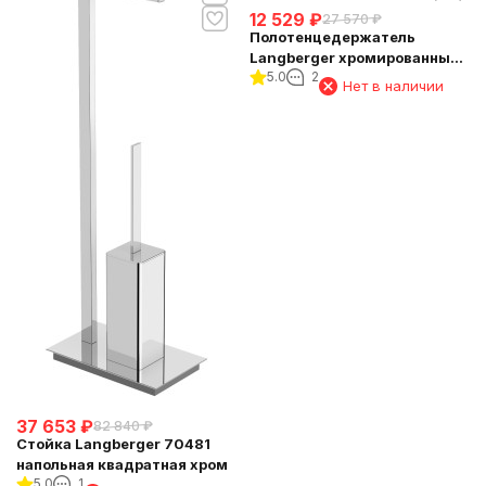
12 529
₽
27 570
₽
Полотенцедержатель
Langberger хромированный
5.0
2
к стене одинарный 60 см
Нет в наличии
11901A
37 653
₽
82 840
₽
Стойка Langberger 70481
напольная квадратная хром
5.0
1