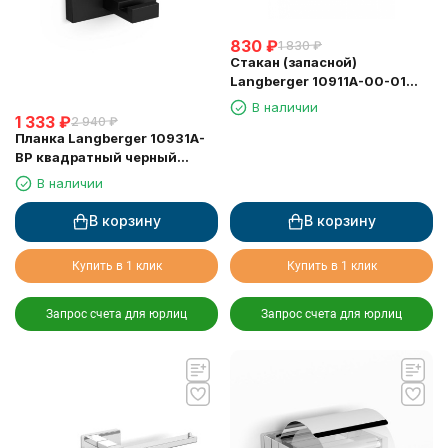
830
₽
1 830
₽
Стакан (запасной)
Langberger 10911A-00-01
ALSTER керамика круглый
В наличии
1 333
₽
2 940
₽
Планка Langberger 10931A-
BP квадратный черный
матовый 1 крючок
В наличии
В корзину
В корзину
Купить в 1 клик
Купить в 1 клик
Запрос счета для юрлиц
Запрос счета для юрлиц