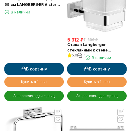
55 см LANGBERGER Alster
10903B
В наличии
5 312
₽
11 690
₽
Стакан Langberger
стеклянный к стене
5.0
1
квадратный 11911A
В наличии
В корзину
В корзину
Купить в 1 клик
Купить в 1 клик
Запрос счета для юрлиц
Запрос счета для юрлиц