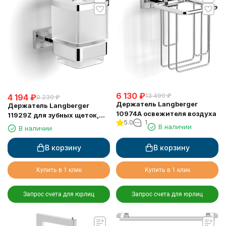
6 130
₽
13 490
₽
4 194
₽
9 230
₽
Держатель Langberger
Держатель Langberger
10974A освежителя воздуха
11929Z для зубных щеток,
5.0
1
подвесной стеклянный
В наличии
В наличии
стакан
В корзину
В корзину
Купить в 1 клик
Купить в 1 клик
Запрос счета для юрлиц
Запрос счета для юрлиц