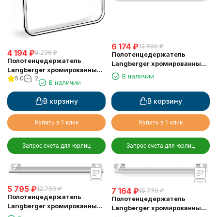
6 174
₽
13 590
₽
4 194
₽
9 230
₽
Полотенцедержатель
Полотенцедержатель
Langberger хромированный
Langberger хромированный
к стене одинарный 55 см
В наличии
5.0
2
к стене "квадрат" 10938A
10901A
В наличии
В корзину
В корзину
Купить в 1 клик
Купить в 1 клик
Запрос счета для юрлиц
Запрос счета для юрлиц
5 795
₽
12 750
₽
7 164
₽
15 770
₽
Полотенцедержатель
Полотенцедержатель
Langberger хромированный
Langberger хромированный
к стене двойной 55 см
к стене двойной 60 см