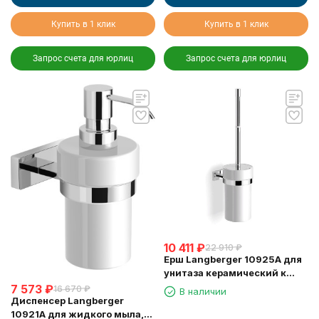
Купить в 1 клик
Купить в 1 клик
Запрос счета для юрлиц
Запрос счета для юрлиц
10 411
₽
22 910
₽
Ерш Langberger 10925A для
унитаза керамический к
стене круглый
7 573
₽
16 670
₽
В наличии
Диспенсер Langberger
10921A для жидкого мыла,