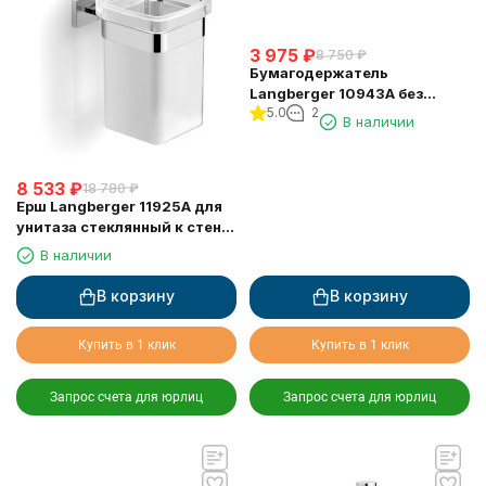
3 975
₽
8 750
₽
Бумагодержатель
Langberger 10943A без
5.0
2
крышки квадратный
В наличии
8 533
₽
18 780
₽
Ерш Langberger 11925A для
унитаза стеклянный к стене
квадратный
В наличии
В корзину
В корзину
Купить в 1 клик
Купить в 1 клик
Запрос счета для юрлиц
Запрос счета для юрлиц