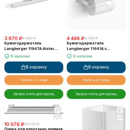
3 670
₽
4 446
₽
8 080
₽
9 790
₽
Бумагодержатель
Бумагодержатель
Langberger 11947A Alster
Langberger 11941A с
двойной
крышкой горизонтальный
В наличии
В наличии
В корзину
В корзину
Купить в 1 клик
Купить в 1 клик
Запрос счета для юрлиц
Запрос счета для юрлиц
10 076
₽
22 170
₽
Полка для полотенец прямая