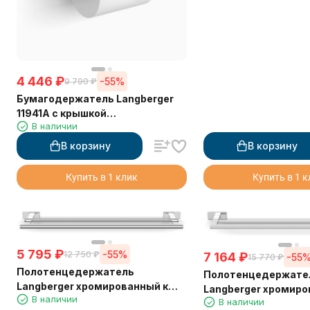
4 446
₽
-55%
9 790
₽
Бумагодержатель Langberger
11941A с крышкой
В наличии
горизонтальный
В корзину
В корзину
Купить в 1 клик
Купить в 1 
5 795
₽
-55%
12 750
₽
7 164
₽
-55
15 770
₽
Полотенцедержатель
Полотенцедержате
Langberger хромированный к
Langberger хромиро
В наличии
стене двойной 55 см 10902A
В наличии
стене двойной 60 с