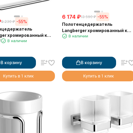
6 174
₽
-55%
13 590
₽
₽
-55%
9 230
₽
Полотенцедержатель
нцедержатель
Langberger хромированный к
ger хромированный к
В наличии
стене одинарный 55 см 10901A
2
В наличии
квадрат" 10938A
В корзину
В корзину
Купить в 1 клик
Купить в 1 клик