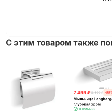
C этим товаром также п
7 499
₽
-55
16 500
₽
Мыльница Langberg
глубокая хром
В наличии