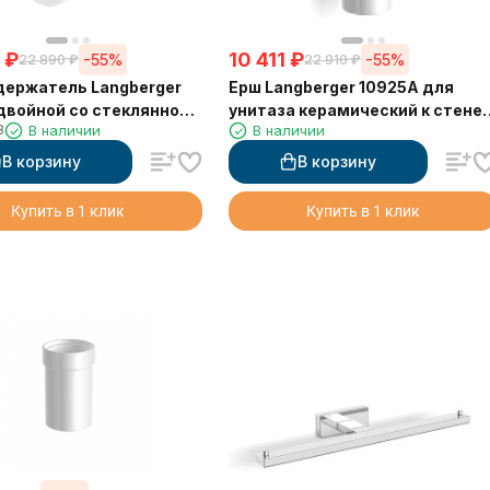
₽
10 411
₽
-55%
-55%
22 890
₽
22 910
₽
ержатель Langberger
Ерш Langberger 10925A для
двойной со стеклянной
унитаза керамический к стене
3
В наличии
В наличии
круглый
В корзину
В корзину
Купить в 1 клик
Купить в 1 клик