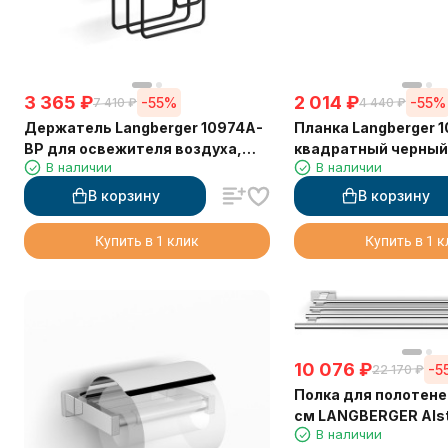
3 365
₽
2 014
₽
-55%
-55%
7 410
₽
4 440
₽
Держатель Langberger 10974A-
Планка Langberger 10932A-BP
BP для освежителя воздуха,
квадратный черный 
В наличии
В наличии
черный матовый
крючка
В корзину
В корзину
Купить в 1 клик
Купить в 1 
10 076
₽
-5
22 170
₽
Полка для полотене
см LANGBERGER Alst
В наличии