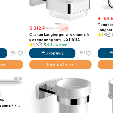
4 194
Полоте
5 312
₽
-55%
11 690
₽
Langber
Стакан Langberger стеклянный
5.0
стене "
к стене квадратный 11911A
5.0
1
В наличии
В корзину
клик
Купить в 1 клик
%
ль
ванный к
м 11902A