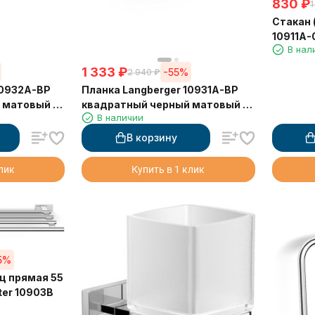
830
₽
1
Стакан 
10911A-
В нал
круглы
1 333
₽
-55%
2 940
₽
Планка Langberger 10931A-BP
матовый 2
квадратный черный матовый 1
В наличии
крючок
В корзину
клик
Купить в 1 клик
5%
ц прямая 55
er 10903B