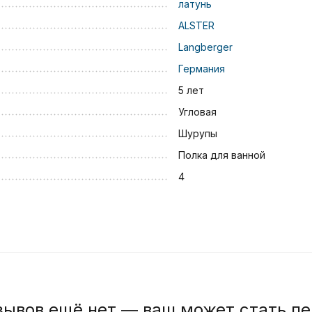
латунь
ALSTER
Langberger
Германия
5 лет
Угловая
Шурупы
Полка для ванной
4
зывов ещё нет — ваш может стать п