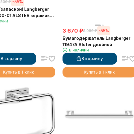
-55%
 830
₽
(запасной) Langberger
00-01 ALSTER керамика
ичии
й
3 670
₽
-55%
8 080
₽
Бумагодержатель Langberger
11947A Alster двойной
В наличии
В корзину
В корзину
Купить в 1 клик
Купить в 1 клик