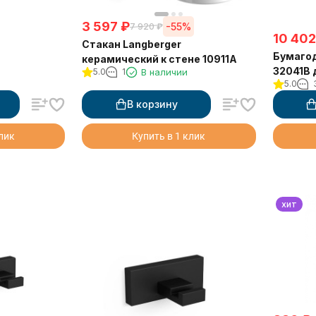
3 597
₽
-55%
7 920
₽
10 402
Стакан Langberger
Бумагод
керамический к стене 10911A
32041B 
5.0
1
В наличии
5.0
полкой
В корзину
клик
Купить в 1 клик
хит