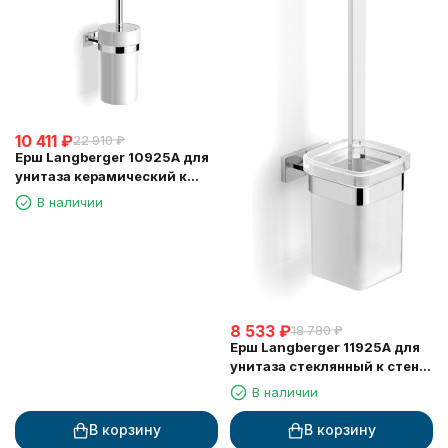
10 411
₽
22 910
₽
Ерш Langberger 10925A для
унитаза керамический к
стене круглый
В наличии
8 533
₽
18 780
₽
Ерш Langberger 11925A для
унитаза стеклянный к стене
квадратный
В наличии
В корзину
В корзину