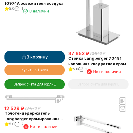
10974A освежителя воздуха
5.0
1
В наличии
37 653
₽
82 840
₽
В корзину
Стойка Langberger 70481
напольная квадратная хром
5.0
1
Купить в 1 клик
Нет в наличии
Запрос счета для юрлиц
Запрос счета для юрлиц
12 529
₽
27 570
₽
Полотенцедержатель
Langberger хромированный
5.0
2
к стене одинарный 60 см
Нет в наличии
11901A