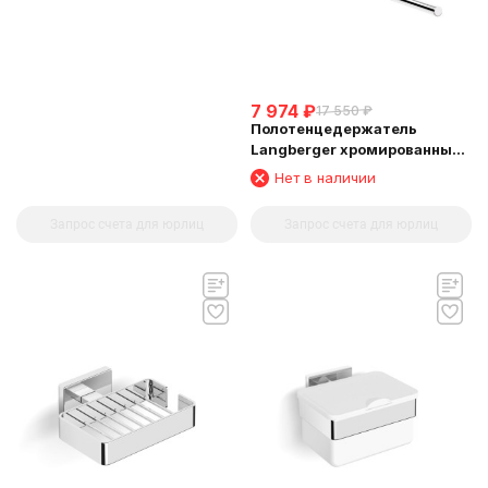
7 974
₽
17 550
₽
Полотенцедержатель
Langberger хромированный
к стене двойной поворотный
Нет в наличии
10908A
Запрос счета для юрлиц
Запрос счета для юрлиц