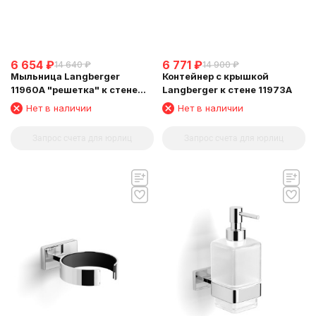
6 654
₽
6 771
₽
14 640
₽
14 900
₽
Мыльница Langberger
Контейнер с крышкой
11960A "решетка" к стене
Langberger к стене 11973A
хромированная
Нет в наличии
Нет в наличии
Запрос счета для юрлиц
Запрос счета для юрлиц