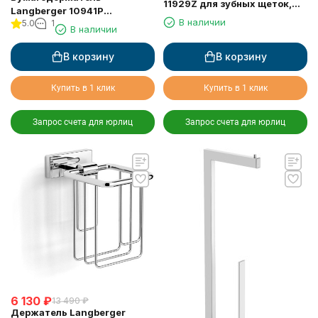
11929Z для зубных щеток,
Langberger 10941P
подвесной стеклянный
В наличии
5.0
1
туалетной бумаги с
В наличии
стакан
крышкой и освежителем
воздуха
В корзину
В корзину
Купить в 1 клик
Купить в 1 клик
Запрос счета для юрлиц
Запрос счета для юрлиц
6 130
₽
13 490
₽
Держатель Langberger