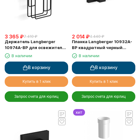
3 365
₽
2 014
₽
7 410
₽
4 440
₽
Держатель Langberger
Планка Langberger 10932A-
10974A-BP для освежителя
BP квадратный черный
воздуха, черный матовый
матовый 2 крючка
В наличии
В наличии
В корзину
В корзину
Купить в 1 клик
Купить в 1 клик
Запрос счета для юрлиц
Запрос счета для юрлиц
хит