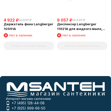
4 922
₽
9 057
₽
10 830
₽
19 930
₽
Держатель фена Langberger
Диспенсер Langberger
10991A
11921A для жидкого мыла,
стеклянный, к стене,
Нет в наличии
Нет в наличии
квадратный
Запрос счета для юрлиц
Запрос счета для юрлиц
Интернет-магазин сантехники
+7 (495) 128-44-08
+7 (925) 999-66-50