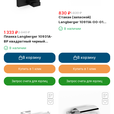
830
₽
1 830
₽
Стакан (запасной)
Langberger 10911A-00-01
ALSTER керамика круглый
В наличии
1 333
₽
2 940
₽
Планка Langberger 10931A-
BP квадратный черный
матовый 1 крючок
В наличии
В корзину
В корзину
Купить в 1 клик
Купить в 1 клик
Запрос счета для юрлиц
Запрос счета для юрлиц