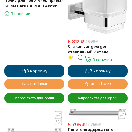
Полка для полотенец прямая
55 см LANGBERGER Alster
10903B
В наличии
5 312
₽
11 690
₽
Стакан Langberger
стеклянный к стене
5.0
1
квадратный 11911A
В наличии
В корзину
В корзину
Купить в 1 клик
Купить в 1 клик
Запрос счета для юрлиц
Запрос счета для юрлиц
5 795
₽
12 750
₽
Полотенцедержатель