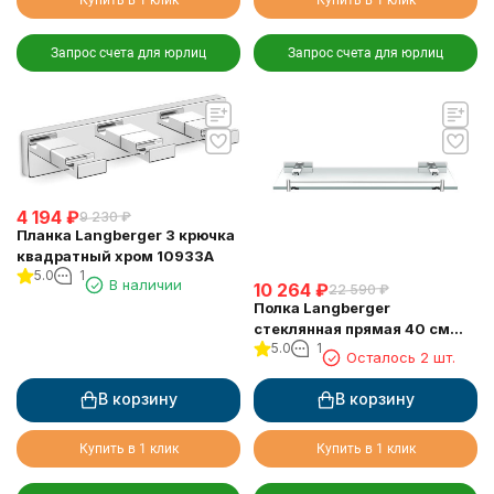
Запрос счета для юрлиц
Запрос счета для юрлиц
4 194
₽
9 230
₽
Планка Langberger 3 крючка
квадратный хром 10933A
5.0
1
В наличии
10 264
₽
22 590
₽
Полка Langberger
стеклянная прямая 40 см
5.0
1
10951D
Осталось 2 шт.
В корзину
В корзину
Купить в 1 клик
Купить в 1 клик