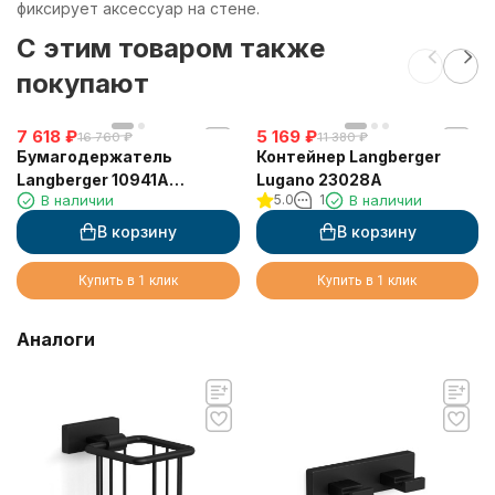
фиксирует аксессуар на стене.
C этим товаром также
покупают
7 618
₽
5 169
₽
16 760
₽
11 380
₽
Бумагодержатель
Контейнер Langberger
Langberger 10941A
Lugano 23028A
В наличии
5.0
1
В наличии
туалетной бумаги с
крышкой
В корзину
В корзину
Купить в 1 клик
Купить в 1 клик
Аналоги