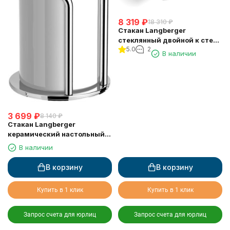
8 319
₽
18 310
₽
Стакан Langberger
стеклянный двойной к стене
5.0
2
квадратный 11919A
В наличии
3 699
₽
8 140
₽
Стакан Langberger
керамический настольный
круглый 10913A
В наличии
В корзину
В корзину
Купить в 1 клик
Купить в 1 клик
Запрос счета для юрлиц
Запрос счета для юрлиц