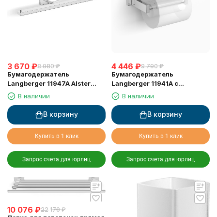
3 670
₽
4 446
₽
8 080
₽
9 790
₽
Бумагодержатель
Бумагодержатель
Langberger 11947A Alster
Langberger 11941A с
двойной
крышкой горизонтальный
В наличии
В наличии
В корзину
В корзину
Купить в 1 клик
Купить в 1 клик
Запрос счета для юрлиц
Запрос счета для юрлиц
10 076
₽
22 170
₽