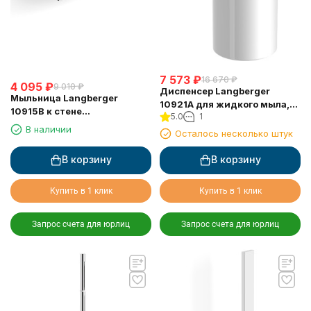
7 573
₽
16 670
₽
4 095
₽
9 010
₽
Диспенсер Langberger
Мыльница Langberger
10921A для жидкого мыла,
10915B к стене
5.0
1
керамический, к стене
хромированная
В наличии
круглый
Осталось несколько штук
В корзину
В корзину
Купить в 1 клик
Купить в 1 клик
Запрос счета для юрлиц
Запрос счета для юрлиц