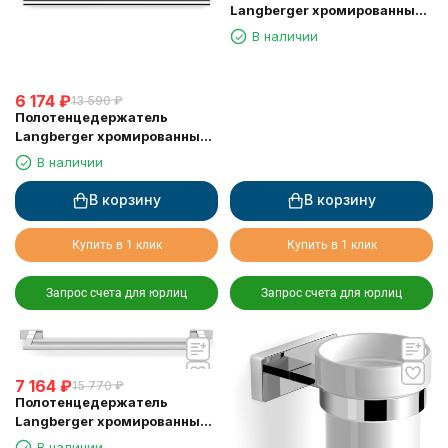
Langberger хромированный
к стене двойной 55 см
В наличии
10902A
6 174
₽
13 590
₽
Полотенцедержатель
Langberger хромированный
к стене одинарный 55 см
В наличии
10901A
В корзину
В корзину
Купить в 1 клик
Купить в 1 клик
Запрос счета для юрлиц
Запрос счета для юрлиц
7 164
₽
15 770
₽
Полотенцедержатель
Langberger хромированный
к стене двойной 60 см
В наличии