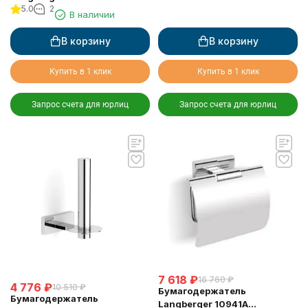
5.0
2
крышки квадратный
В наличии
В корзину
В корзину
Купить в 1 клик
Купить в 1 клик
Запрос счета для юрлиц
Запрос счета для юрлиц
7 618
₽
16 760
₽
4 776
₽
10 510
₽
Бумагодержатель
Бумагодержатель
Langberger 10941A