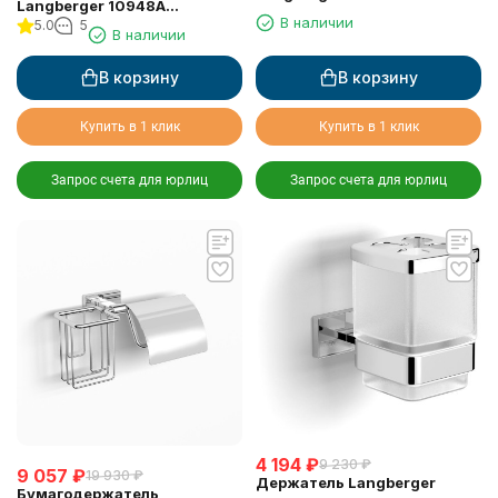
Langberger 10948A
туалетной бумаги с
В наличии
5.0
5
туалетной бумаги
В наличии
крышкой
вертикальный
В корзину
В корзину
Купить в 1 клик
Купить в 1 клик
Запрос счета для юрлиц
Запрос счета для юрлиц
4 194
₽
9 230
₽
9 057
₽
19 930
₽
Держатель Langberger
Бумагодержатель