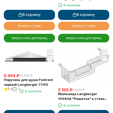
стене 2-х этажная 10860I
В наличии
В корзину
В корзину
Купить в 1 клик
Купить в 1 клик
Запрос счета для юрлиц
Запрос счета для юрлиц
6 494
₽
14 290
₽
Поручень для душа Footrest
черный Langberger 71155
5.0
1
5 198
₽
11 440
₽
В наличии
Мыльница Langberger
10560A "Решетка" к стене
двойная хромированная
В наличии