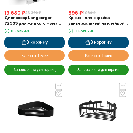
19 680
₽
896
₽
43 300
₽
1 980
₽
Диспенсер Langberger
Крючок для скребка
72569 для жидкого мыла
универсальный на клейкой
хромированный к стене
основе LANGBERGER 75183-
В наличии
В наличии
круглый 300 мл
10-00
В корзину
В корзину
Купить в 1 клик
Купить в 1 клик
Запрос счета для юрлиц
Запрос счета для юрлиц