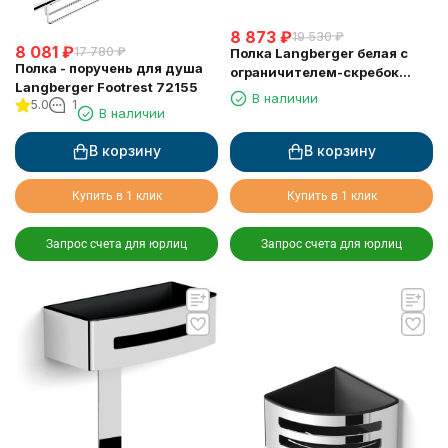
8 873
₽
19 530
₽
8 081
₽
17 780
₽
Полка Langberger белая с
Полка - поручень для душа
ограничителем-скребок
Langberger Footrest 72155
73351-WH
В наличии
5.0
1
В наличии
В корзину
В корзину
Купить в 1 клик
Купить в 1 клик
Запрос счета для юрлиц
Запрос счета для юрлиц