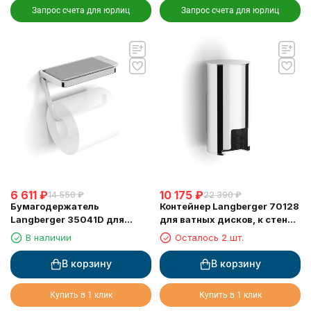
Запрос счета для юрлиц
Запрос счета для юрлиц
6 611
₽
10 175
₽
14 550
₽
22 390
₽
Бумагодержатель
Контейнер Langberger 70128
Langberger 35041D для
для ватных дисков, к стене,
туалетной бумаги с
хром
В наличии
Осталось 2 шт.
прорезиненной полкой хром
В корзину
В корзину
Купить в 1 клик
Купить в 1 клик