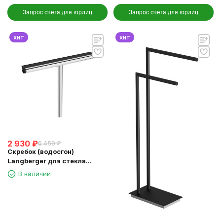
Запрос счета для юрлиц
Запрос счета для юрлиц
хит
хит
2 930
₽
6 450
₽
Скребок (водосгон)
Langberger для стекла
зеркала хром (74183)
В наличии