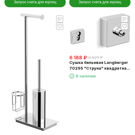
Запрос счета для юрлиц
Запрос счета для юрлиц
6 188
₽
13 620
₽
Сушка бельевая Langberger
70295 "Струна" квадратная
длина 2,5м.
В наличии