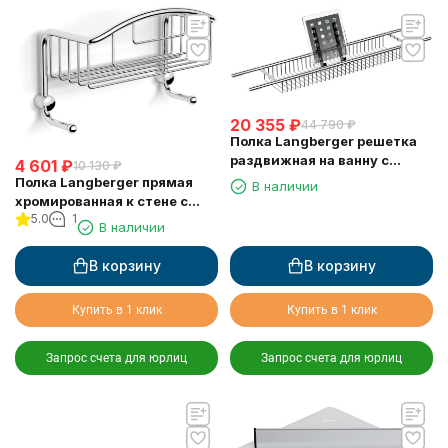
20 355
₽
44 790
₽
Полка Langberger решетка
раздвижная на ванну с
4 601
₽
10 130
₽
резиновыми протекторами
Полка Langberger прямая
В наличии
79260
хромированная к стене с
5.0
1
двумя крючками
В наличии
одноэтажная 10860M
В корзину
В корзину
Купить в 1 клик
Купить в 1 клик
Запрос счета для юрлиц
Запрос счета для юрлиц