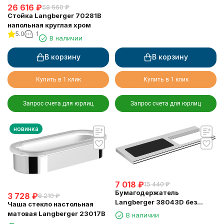
26 616
₽
58 560
₽
Стойка Langberger 70281B
напольная круглая хром
5.0
1
В наличии
В корзину
В корзину
Купить в 1 клик
Купить в 1 клик
Запрос счета для юрлиц
Запрос счета для юрлиц
новинка
7 018
₽
15 440
₽
Бумагодержатель
3 728
₽
8 210
₽
Langberger 38043D без
Чаша стекло настольная
крышки хром с полкой с
матовая Langberger 23017B
В наличии
резиновым покрытием anti-