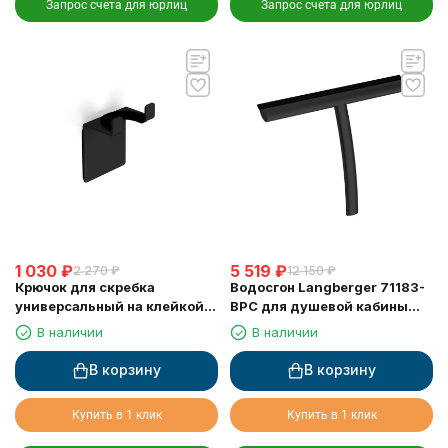
Запрос счета для юрлиц
Запрос счета для юрлиц
1 030
₽
5 519
₽
2 270
₽
12 150
₽
Крючок для скребка
Водосгон Langberger 71183-
универсальный на клейкой
BPC для душевой кабины
основе LANGBERGER 75183-
черный
В наличии
В наличии
10-00-BPC черный
В корзину
В корзину
Купить в 1 клик
Купить в 1 клик