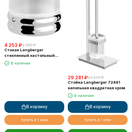
4 253
₽
9 360
₽
Стакан Langberger
стеклянный настольный
круглый "Swarovski" 22213A
В наличии
29 281
₽
64 420
₽
Стойка Langberger 72481
напольная квадратная хром
В наличии
В корзину
В корзину
Купить в 1 клик
Купить в 1 клик