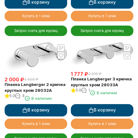
В корзину
В корзину
Купить в 1 клик
Купить в 1 клик
Запрос счета для юрлиц
Запрос счета для юрлиц
1 777
₽
3 910
₽
2 000
₽
Планка Langberger 3 крючка
4 400
₽
Планка Langberger 2 крючка
круглых хром 28033A
круглых хром 28032A
5.0
1
В наличии
5.0
4
В наличии
В корзину
В корзину
Купить в 1 клик
Купить в 1 клик