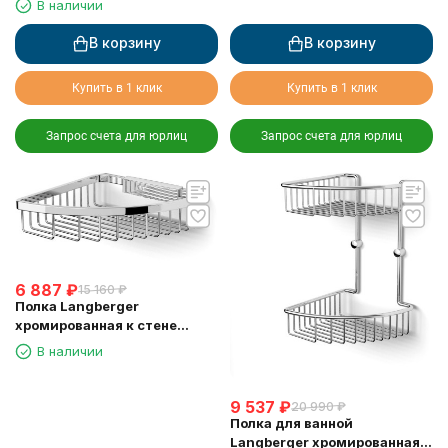
В наличии
slip
В корзину
В корзину
Купить в 1 клик
Купить в 1 клик
Запрос счета для юрлиц
Запрос счета для юрлиц
6 887
₽
15 160
₽
Полка Langberger
хромированная к стене
одноэтажная 72560
В наличии
9 537
₽
20 990
₽
Полка для ванной
Langberger хромированная к