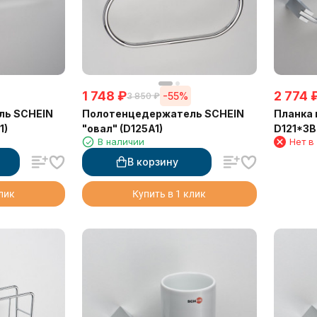
1 748
₽
2 774
-55%
3 850
₽
ль SCHEIN
Полотенцедержатель SCHEIN
Планка 
1)
"овал" (D125A1)
D121*3B
В наличии
Нет в
В корзину
клик
Купить в 1 клик