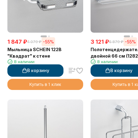
1 847
₽
3 121
₽
-55%
-55%
4 070
₽
6 870
₽
Мыльница SCHEIN 122B
Полотенцедержате
"Квадрат" к стене
двойной 66 см (1282
В наличии
В наличии
В корзину
В корзину
Купить в 1 клик
Купить в 1 