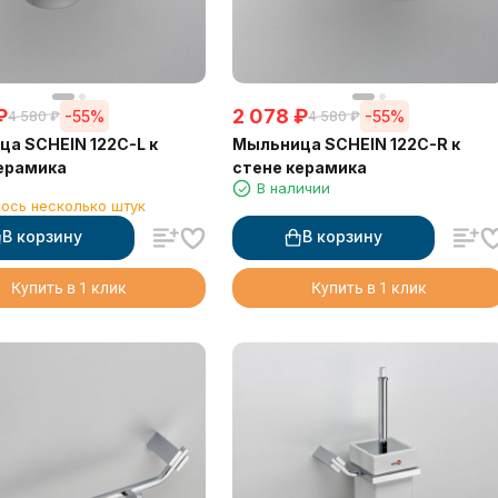
₽
2 078
₽
-55%
-55%
4 580
₽
4 580
₽
а SCHEIN 122C-L к
Мыльница SCHEIN 122C-R к
ерамика
стене керамика
1
В наличии
ось несколько штук
В корзину
В корзину
Купить в 1 клик
Купить в 1 клик