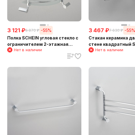
3 121
₽
3 467
₽
-55%
-55
6 870
₽
7 630
₽
Полка SCHEIN угловая стекло с
Стакан керамика дв
ограничителем 2-этажная
стене квадратный 
Нет в наличии
Нет в наличии
(NL1212B)
(124CS)