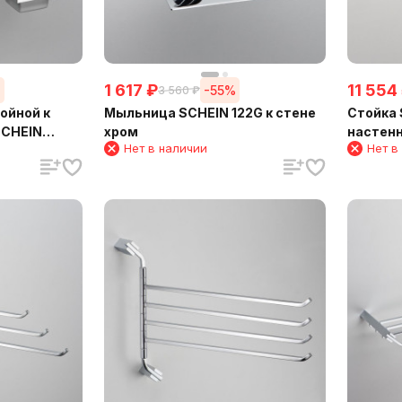
1 617
₽
11 554
%
-55%
3 560
₽
ойной к
Мыльница SCHEIN 122G к стене
Стойка 
SCHEIN
хром
настенн
Нет в наличии
Нет в