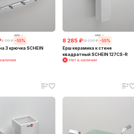
₽
8 285
₽
-55%
-55%
6 110
₽
18 230
₽
на 3 крючка SCHEIN
Ерш керамика к стене
квадратный SCHEIN 127CS-R
 наличии
Нет в наличии