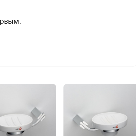
ервым.