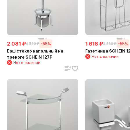
2 081
₽
1 618
₽
-55%
-55%
4 580
₽
3 560
₽
Ерш стекло напольный на
Газетница SCHEIN 1
Нет в наличии
треноге SCHEIN 127F
Нет в наличии