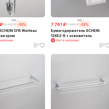
₽
7 761
₽
-55%
-55%
25 420
₽
17 080
₽
SCHEIN 1215 Watteau
Бумагодержатель SCHEIN
ая хром
126E2-R + освежитель
 наличии
Нет в наличии