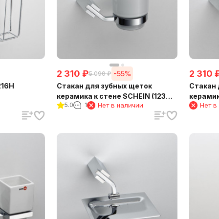
2 310
₽
2 310
-55%
5 090
₽
216H
Стакан для зубных щеток
Стакан 
керамика к стене SCHEIN (123C-
керамик
5.0
1
Нет в наличии
Нет в
R)
SCHEIN 