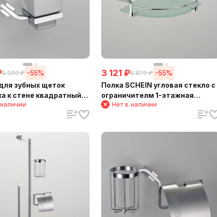
₽
3 121
₽
-55%
-55%
5 090
₽
6 870
₽
для зубных щеток
Полка SCHEIN угловая стекло с
а к стене квадратный
ограничителм 1-этажная
 наличии
Нет в наличии
(123CS-R)
(NL1212B1)