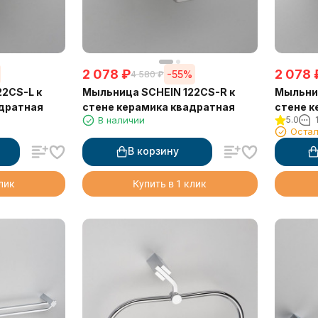
2 078
₽
2 078
-55%
4 580
₽
2CS-L к
Мыльница SCHEIN 122CS-R к
Мыльниц
адратная
стене керамика квадратная
стене к
В наличии
5.0
Остал
В корзину
клик
Купить в 1 клик