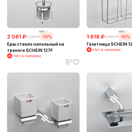
2 081
₽
1 618
₽
-55%
-55%
4 580
₽
3 560
₽
Ерш стекло напольный на
Газетница SCHEIN 1
Нет в наличии
треноге SCHEIN 127F
Нет в наличии