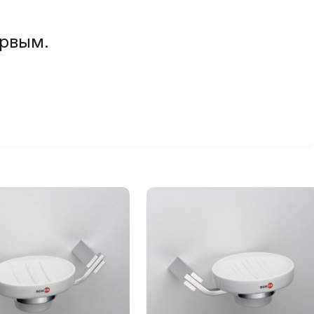
ервым.