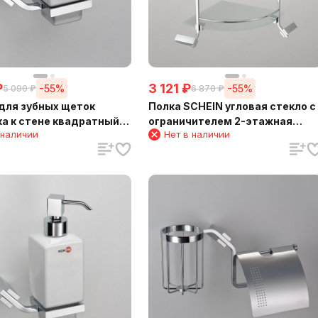
₽
3 121
₽
-55%
-55%
5 090
₽
6 870
₽
для зубных щеток
Полка SCHEIN угловая стекло с
а к стене квадратный
ограничителем 2-этажная
 наличии
Нет в наличии
(123CS-R)
(NL1212B)