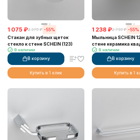
1 075
₽
1 238
₽
-55%
-55%
2 370
₽
2 730
₽
Стакан для зубных щеток
Мыльница SCHEIN 12
стекло к стене SCHEIN (123)
стене керамика кв
В наличии
В наличии
В корзину
В корзину
Купить в 1 клик
Купить в 1 