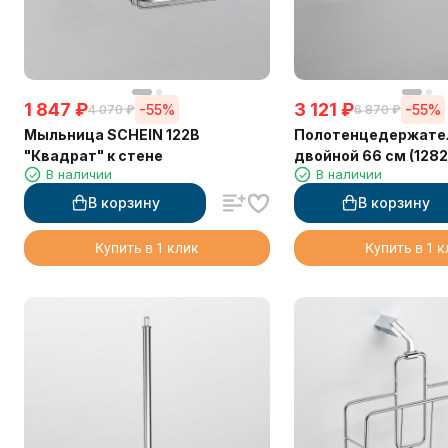
1 847
₽
3 121
₽
-55%
-55%
4 070
₽
6 870
₽
Мыльница SCHEIN 122B
Полотенцедержате
"Квадрат" к стене
двойной 66 см (1282
В наличии
В наличии
В корзину
В корзину
Купить в 1 клик
Купить в 1 