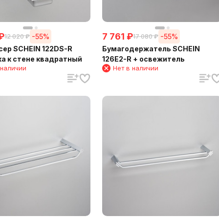
₽
7 761
₽
-55%
-55%
12 020
₽
17 080
₽
ер SCHEIN 122DS-R
Бумагодержатель SCHEIN
а к стене квадратный
126E2-R + освежитель
 наличии
Нет в наличии