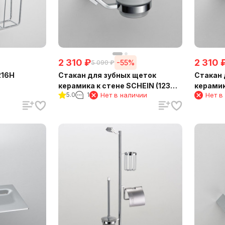
2 310
₽
2 310
-55%
5 090
₽
216H
Стакан для зубных щеток
Стакан 
керамика к стене SCHEIN (123C-
керамик
5.0
1
Нет в наличии
Нет в
R)
SCHEIN 