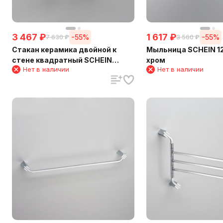
3 467
₽
1 617
₽
-55%
-55%
7 630
₽
3 560
₽
Стакан керамика двойной к
Мыльница SCHEIN 12
стене квадратный SCHEIN
хром
Нет в наличии
Нет в наличии
(124CS)