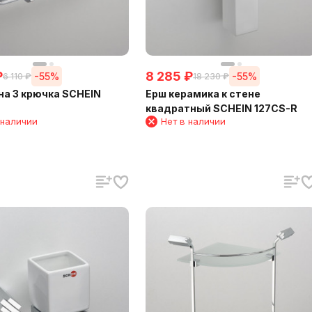
₽
8 285
₽
-55%
-55%
6 110
₽
18 230
₽
на 3 крючка SCHEIN
Ерш керамика к стене
квадратный SCHEIN 127CS-R
 наличии
Нет в наличии