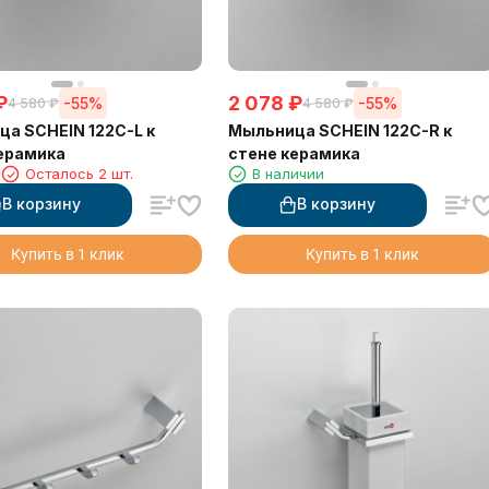
₽
2 078
₽
-55%
-55%
4 580
₽
4 580
₽
а SCHEIN 122C-L к
Мыльница SCHEIN 122C-R к
ерамика
стене керамика
1
Осталось 2 шт.
В наличии
В корзину
В корзину
Купить в 1 клик
Купить в 1 клик