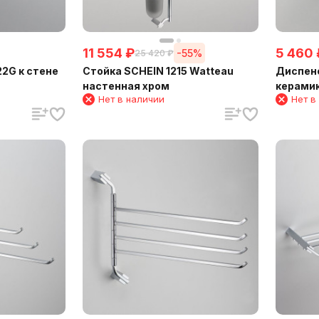
11 554
₽
5 460
-55%
25 420
₽
2G к стене
Стойка SCHEIN 1215 Watteau
Диспенс
настенная хром
керамик
Нет в наличии
Нет в