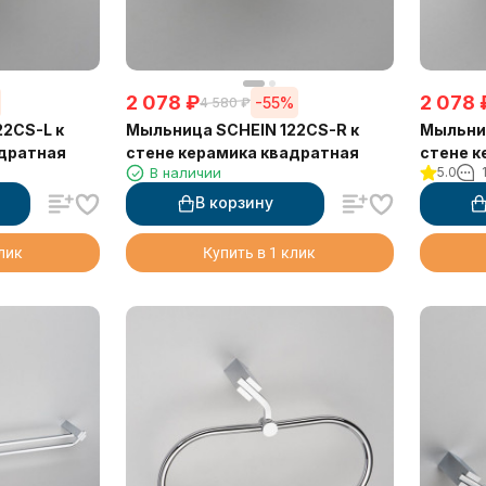
2 078
₽
2 078
-55%
4 580
₽
2CS-L к
Мыльница SCHEIN 122CS-R к
Мыльниц
адратная
стене керамика квадратная
стене к
В наличии
5.0
В корзину
клик
Купить в 1 клик