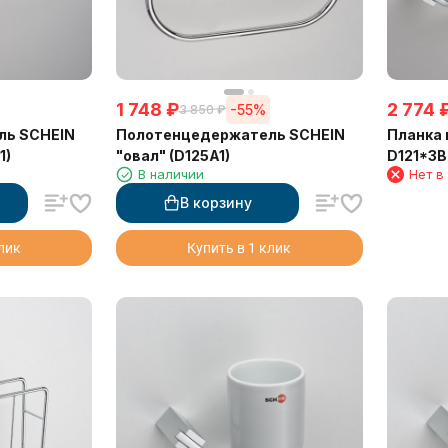
1 748
₽
2 774
-55%
3 850
₽
ль SCHEIN
Полотенцедержатель SCHEIN
Планка 
1)
"овал" (D125A1)
D121*3B
В наличии
Нет в
В корзину
клик
Купить в 1 клик