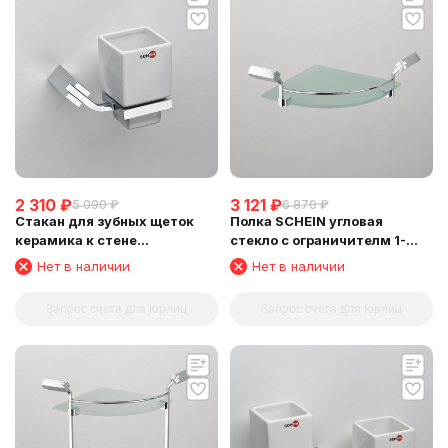
2 310
₽
3 121
₽
5 090
₽
6 870
₽
Стакан для зубных щеток
Полка SCHEIN угловая
керамика к стене
стекло с ограничителм 1-
квадратный SCHEIN (123CS-
этажная (NL1212B1)
Нет в наличии
Нет в наличии
R)
Запрос счета для юрлиц
Запрос счета для юрлиц