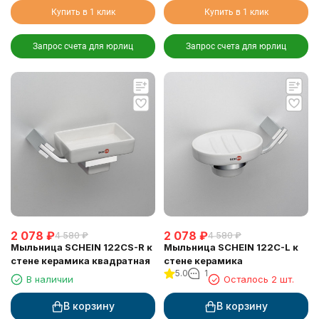
Купить в 1 клик
Купить в 1 клик
Запрос счета для юрлиц
Запрос счета для юрлиц
2 078
₽
2 078
₽
4 580
₽
4 580
₽
Мыльница SCHEIN 122CS-R к
Мыльница SCHEIN 122C-L к
стене керамика квадратная
стене керамика
5.0
1
В наличии
Осталось 2 шт.
В корзину
В корзину