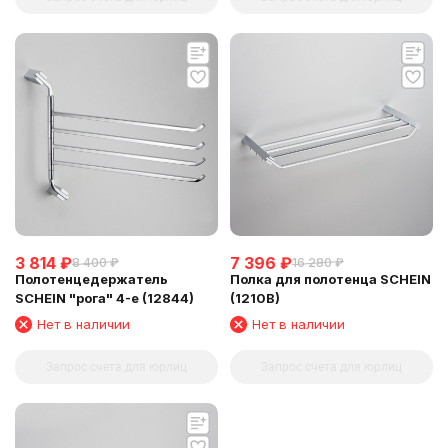
3 814
₽
7 396
₽
8 400
₽
16 280
₽
Полотенцедержатель
Полка для полотенца SCHEIN
SCHEIN "рога" 4-е (12844)
(1210B)
Нет в наличии
Нет в наличии
Запрос счета для юрлиц
Запрос счета для юрлиц