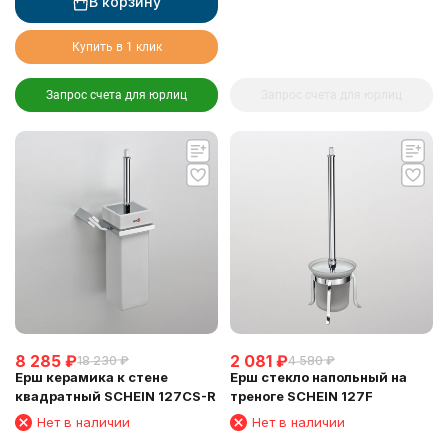
В корзину
Купить в 1 клик
Запрос счета для юрлиц
Запрос счета для юрлиц
8 285
₽
2 081
₽
18 230
₽
4 580
₽
Ерш керамика к стене
Ерш стекло напольный на
квадратный SCHEIN 127CS-R
треноге SCHEIN 127F
Нет в наличии
Нет в наличии