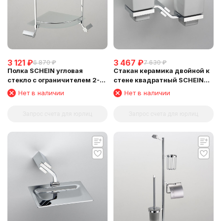
3 121
₽
3 467
₽
6 870
₽
7 630
₽
Полка SCHEIN угловая
Стакан керамика двойной к
стекло с ограничителем 2-
стене квадратный SCHEIN
этажная (NL1212B)
(124CS)
Нет в наличии
Нет в наличии
Запрос счета для юрлиц
Запрос счета для юрлиц