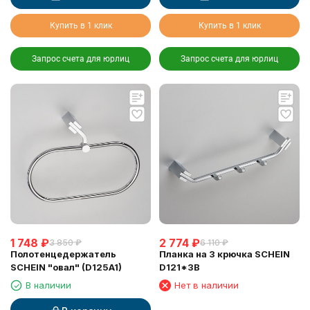
Купить в 1 клик
Купить в 1 клик
Запрос счета для юрлиц
Запрос счета для юрлиц
1 748
₽
2 774
₽
3 850
₽
6 110
₽
Полотенцедержатель
Планка на 3 крючка SCHEIN
SCHEIN "овал" (D125A1)
D121*3B
В наличии
Нет в наличии