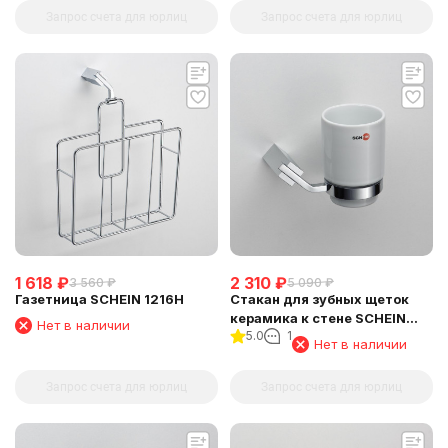
Запрос счета для юрлиц
Запрос счета для юрлиц
1 618
₽
2 310
₽
3 560
₽
5 090
₽
Газетница SCHEIN 1216H
Стакан для зубных щеток
керамика к стене SCHEIN
Нет в наличии
5.0
1
(123C-R)
Нет в наличии
Запрос счета для юрлиц
Запрос счета для юрлиц