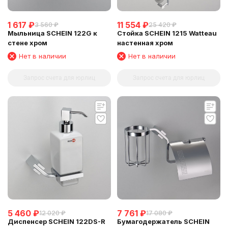
1 617
₽
11 554
₽
3 560
₽
25 420
₽
Мыльница SCHEIN 122G к
Стойка SCHEIN 1215 Watteau
стене хром
настенная хром
Нет в наличии
Нет в наличии
Запрос счета для юрлиц
Запрос счета для юрлиц
5 460
₽
7 761
₽
12 020
₽
17 080
₽
Диспенсер SCHEIN 122DS-R
Бумагодержатель SCHEIN