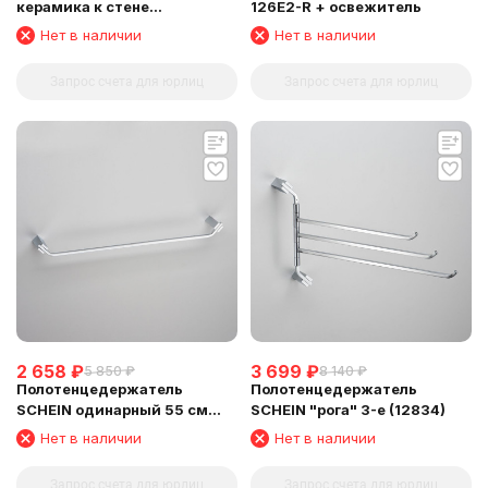
керамика к стене
126E2-R + освежитель
квадратный
Нет в наличии
Нет в наличии
Запрос счета для юрлиц
Запрос счета для юрлиц
2 658
₽
3 699
₽
5 850
₽
8 140
₽
Полотенцедержатель
Полотенцедержатель
SCHEIN одинарный 55 см
SCHEIN "рога" 3-е (12834)
(12812)
Нет в наличии
Нет в наличии
Запрос счета для юрлиц
Запрос счета для юрлиц