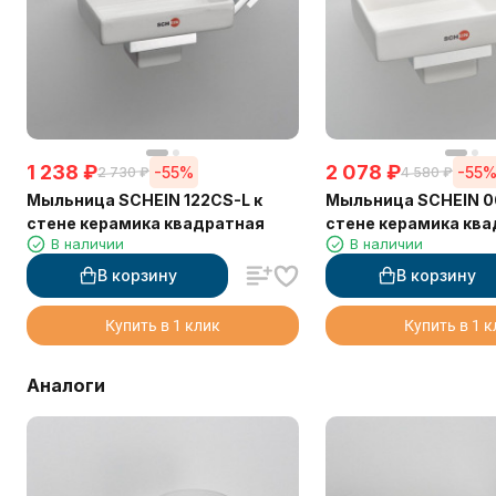
1 238
₽
2 078
₽
-55%
-55
2 730
₽
4 580
₽
Мыльница SCHEIN 122CS-L к
Мыльница SCHEIN 0
стене керамика квадратная
стене керамика кв
В наличии
В наличии
В корзину
В корзину
Купить в 1 клик
Купить в 1 
Аналоги