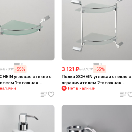
3 121
₽
-55%
-55%
6 870
₽
6 870
₽
CHEIN угловая стекло с
Полка SCHEIN угловая стекло с
 1-этажная
ограничителем 2-этажная
 наличии
Нет в наличии
1)
(NL1212B)