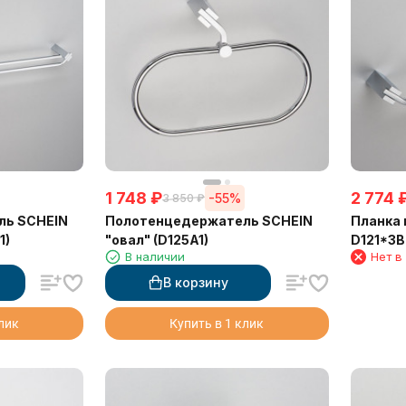
1 748
₽
2 774
-55%
3 850
₽
ль SCHEIN
Полотенцедержатель SCHEIN
Планка 
1)
"овал" (D125A1)
D121*3B
В наличии
Нет в
В корзину
клик
Купить в 1 клик