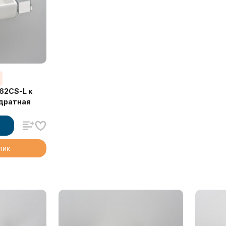
%
62CS-L к
адратная
клик