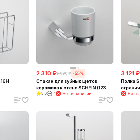
2 310
₽
3 121
₽
-55%
5 090
₽
216H
Стакан для зубных щеток
Полка S
керамика к стене SCHEIN (123C-
ограничителм
5.0
1
Нет в наличии
Нет в
R)
(NL1212B