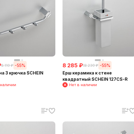
₽
8 285
₽
-55%
-55%
6 110
₽
18 230
₽
на 3 крючка SCHEIN
Ерш керамика к стене
квадратный SCHEIN 127CS-R
 наличии
Нет в наличии