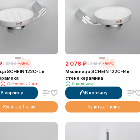
₽
2 078
₽
-55%
-55%
4 580
₽
4 580
₽
а SCHEIN 122C-L к
Мыльница SCHEIN 122C-R к
ерамика
стене керамика
1
Осталось 2 шт.
В наличии
В корзину
В корзину
Купить в 1 клик
Купить в 1 клик