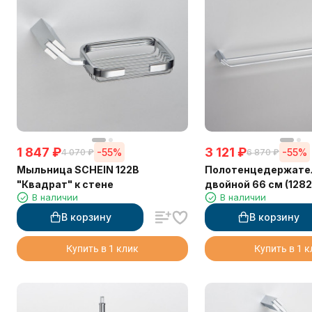
1 847
₽
3 121
₽
-55%
-55%
4 070
₽
6 870
₽
Мыльница SCHEIN 122B
Полотенцедержате
"Квадрат" к стене
двойной 66 см (1282
В наличии
В наличии
В корзину
В корзину
Купить в 1 клик
Купить в 1 