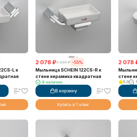
2 078
₽
2 078
-55%
4 580
₽
2CS-L к
Мыльница SCHEIN 122CS-R к
Мыльниц
адратная
стене керамика квадратная
стене к
В наличии
5.0
В корзину
клик
Купить в 1 клик