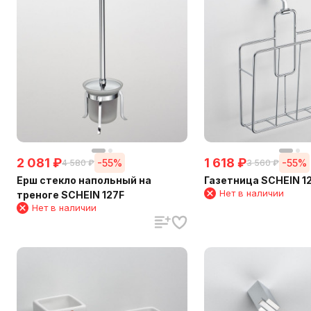
2 081
₽
1 618
₽
-55%
-55%
4 580
₽
3 560
₽
Ерш стекло напольный на
Газетница SCHEIN 1
Нет в наличии
треноге SCHEIN 127F
Нет в наличии