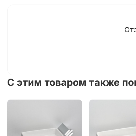
От
C этим товаром также п