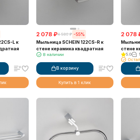
2 078
₽
2 078
-55%
4 580
₽
2CS-L к
Мыльница SCHEIN 122CS-R к
Мыльниц
адратная
стене керамика квадратная
стене к
В наличии
5.0
Остал
В корзину
клик
Купить в 1 клик