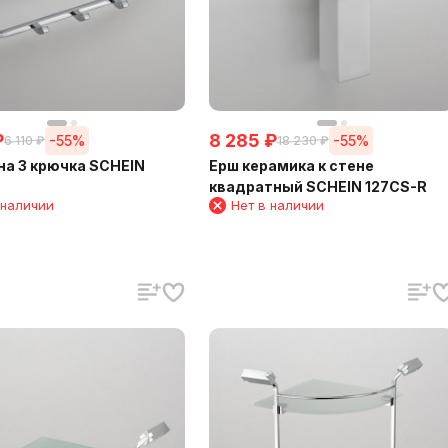
₽
8 285
₽
-55%
-55%
6 110
₽
18 230
₽
на 3 крючка SCHEIN
Ерш керамика к стене
квадратный SCHEIN 127CS-R
 наличии
Нет в наличии