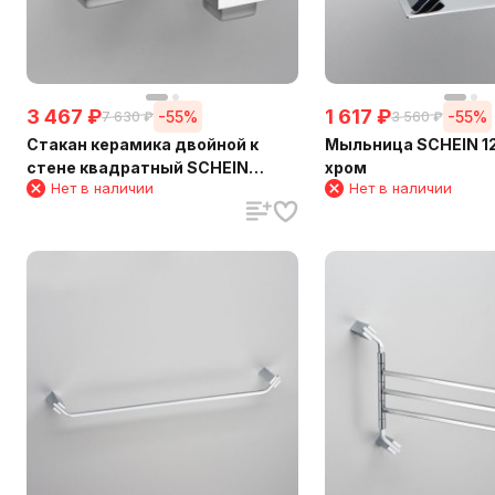
3 467
₽
1 617
₽
-55%
-55%
7 630
₽
3 560
₽
Стакан керамика двойной к
Мыльница SCHEIN 12
стене квадратный SCHEIN
хром
Нет в наличии
Нет в наличии
(124CS)