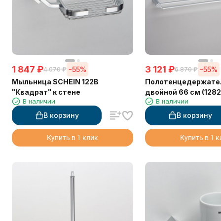
1 847
₽
3 121
₽
-55%
-55%
4 070
₽
6 870
₽
Мыльница SCHEIN 122B
Полотенцедержате
"Квадрат" к стене
двойной 66 см (1282
В наличии
В наличии
В корзину
В корзину
Купить в 1 клик
Купить в 1 