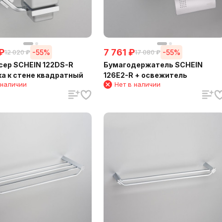
₽
7 761
₽
-55%
-55%
12 020
₽
17 080
₽
ер SCHEIN 122DS-R
Бумагодержатель SCHEIN
а к стене квадратный
126E2-R + освежитель
 наличии
Нет в наличии