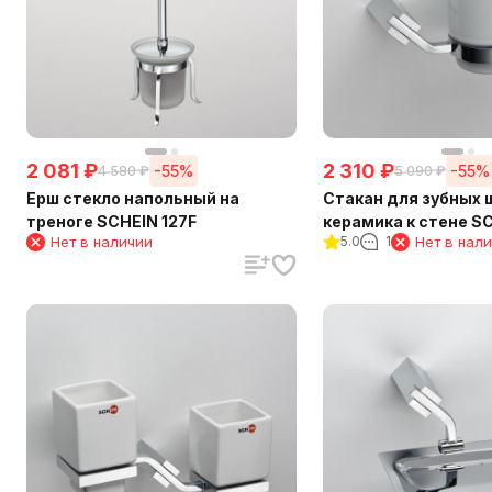
2 081
₽
2 310
₽
-55%
-55%
4 580
₽
5 090
₽
Ерш стекло напольный на
Стакан для зубных 
треноге SCHEIN 127F
керамика к стене SC
Нет в наличии
5.0
1
Нет в нал
R)