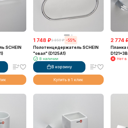
1 748
₽
2 774
-55%
3 850
₽
ль SCHEIN
Полотенцедержатель SCHEIN
Планка 
1)
"овал" (D125A1)
D121*3B
В наличии
Нет в
В корзину
клик
Купить в 1 клик