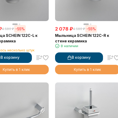
₽
2 078
₽
-55%
-55%
4 580
₽
4 580
₽
а SCHEIN 122C-L к
Мыльница SCHEIN 122C-R к
ерамика
стене керамика
1
В наличии
ось несколько штук
В корзину
В корзину
Купить в 1 клик
Купить в 1 клик