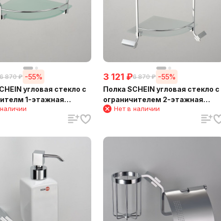
3 121
₽
-55%
-55%
6 870
₽
6 870
₽
CHEIN угловая стекло с
Полка SCHEIN угловая стекло с
 1-этажная
ограничителем 2-этажная
 наличии
Нет в наличии
1)
(NL1212B)