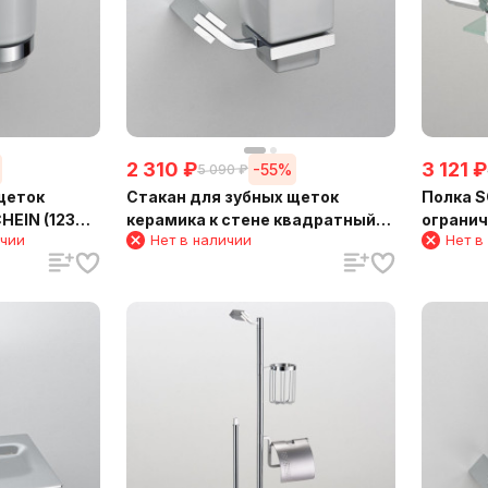
2 310
₽
3 121
₽
-55%
5 090
₽
щеток
Стакан для зубных щеток
Полка S
HEIN (123C-
керамика к стене квадратный
ограничителм
ичии
Нет в наличии
Нет в
SCHEIN (123CS-R)
(NL1212B