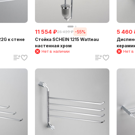
11 554
₽
5 460
-55%
25 420
₽
2G к стене
Стойка SCHEIN 1215 Watteau
Диспенс
настенная хром
керамик
Нет в наличии
Нет в