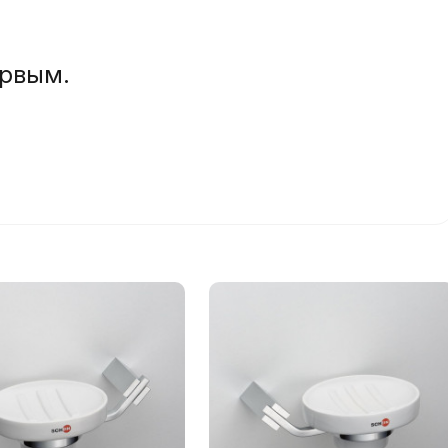
ервым.