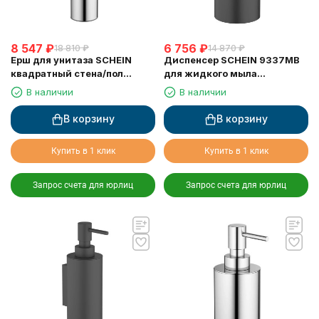
8 547
₽
6 756
₽
18 810
₽
14 870
₽
Ерш для унитаза SCHEIN
Диспенсер SCHEIN 9337MB
квадратный стена/пол
для жидкого мыла
хромированный (9364CH)
настольный черный
В наличии
В наличии
В корзину
В корзину
Купить в 1 клик
Купить в 1 клик
Запрос счета для юрлиц
Запрос счета для юрлиц