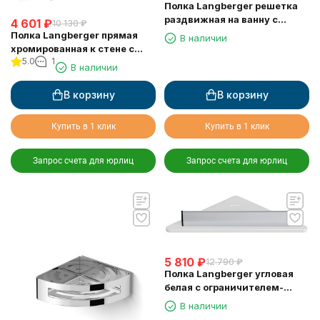
Полка Langberger решетка
раздвижная на ванну с
4 601
₽
10 130
₽
резиновыми протекторами
Полка Langberger прямая
В наличии
79260
хромированная к стене с
5.0
1
двумя крючками
В наличии
одноэтажная 10860M
В корзину
В корзину
Купить в 1 клик
Купить в 1 клик
Запрос счета для юрлиц
Запрос счета для юрлиц
5 810
₽
12 790
₽
Полка Langberger угловая
белая с ограничителем-
скребок 73451-WH
В наличии