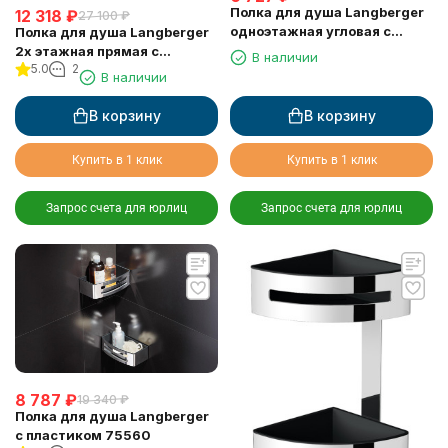
Полка для душа Langberger
12 318
₽
27 100
₽
одноэтажная угловая с
Полка для душа Langberger
пластиком 75660
2х этажная прямая с
В наличии
5.0
2
пластиком 75762
В наличии
В корзину
В корзину
Купить в 1 клик
Купить в 1 клик
Запрос счета для юрлиц
Запрос счета для юрлиц
8 787
₽
19 340
₽
Полка для душа Langberger
с пластиком 75560