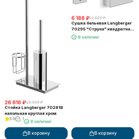
6 188
₽
13 620
₽
Сушка бельевая Langberger
70295 "Струна" квадратная
длина 2,5м.
В наличии
26 616
₽
58 560
₽
Стойка Langberger 70281B
напольная круглая хром
5.0
1
В наличии
В корзину
В корзину