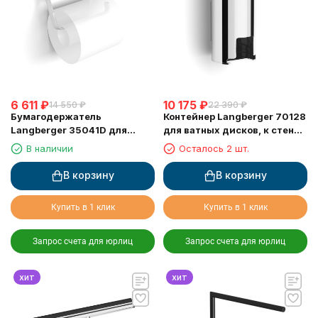
6 611
₽
10 175
₽
14 550
₽
22 390
₽
Бумагодержатель
Контейнер Langberger 70128
Langberger 35041D для
для ватных дисков, к стене,
туалетной бумаги с
хром
В наличии
Осталось 2 шт.
прорезиненной полкой хром
В корзину
В корзину
Купить в 1 клик
Купить в 1 клик
Запрос счета для юрлиц
Запрос счета для юрлиц
хит
хит