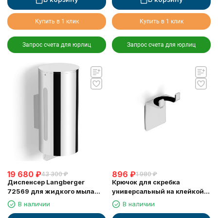
Купить в 1 клик
Купить в 1 клик
Запрос счета для юрлиц
Запрос счета для юрлиц
19 680
₽
896
₽
43 300
₽
1 980
₽
Диспенсер Langberger
Крючок для скребка
72569 для жидкого мыла
универсальный на клейкой
хромированный к стене
основе LANGBERGER 75183-
В наличии
В наличии
круглый 300 мл
10-00