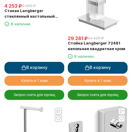
4 253
₽
9 360
₽
Стакан Langberger
стеклянный настольный
круглый "Swarovski" 22213A
В наличии
29 281
₽
64 420
₽
Стойка Langberger 72481
напольная квадратная хром
В наличии
В корзину
В корзину
Купить в 1 клик
Купить в 1 клик
Запрос счета для юрлиц
Запрос счета для юрлиц