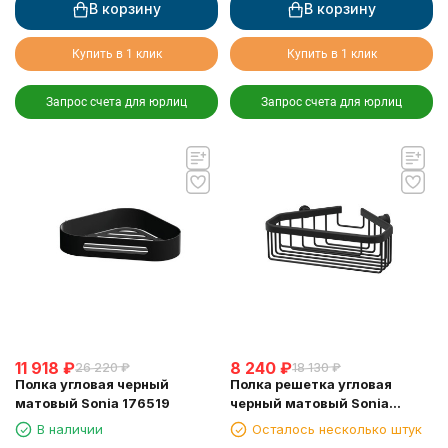
В корзину
В корзину
Купить в 1 клик
Купить в 1 клик
Запрос счета для юрлиц
Запрос счета для юрлиц
11 918
₽
8 240
₽
26 220
₽
18 130
₽
Полка угловая черный
Полка решетка угловая
матовый Sonia 176519
черный матовый Sonia
182855
В наличии
Осталось несколько штук