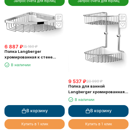
Запрос счета для юрлиц
Запрос счета для юрлиц
6 887
₽
15 160
₽
Полка Langberger
хромированная к стене
одноэтажная 72560
В наличии
9 537
₽
20 990
₽
Полка для ванной
Langberger хромированная к
стене 2-х этажная 10860I
В наличии
В корзину
В корзину
Купить в 1 клик
Купить в 1 клик