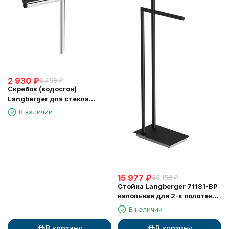
2 930
₽
6 450
₽
Скребок (водосгон)
Langberger для стекла
зеркала хром (74183)
В наличии
15 977
₽
35 150
₽
Стойка Langberger 71181-BP
напольная для 2-х полотенец
черная
В наличии
В корзину
В корзину