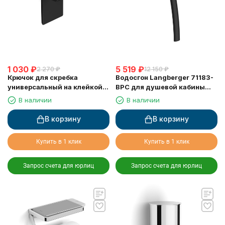
1 030
₽
5 519
₽
2 270
₽
12 150
₽
Крючок для скребка
Водосгон Langberger 71183-
универсальный на клейкой
BPC для душевой кабины
основе LANGBERGER 75183-
черный
В наличии
В наличии
10-00-BPC черный
В корзину
В корзину
Купить в 1 клик
Купить в 1 клик
Запрос счета для юрлиц
Запрос счета для юрлиц