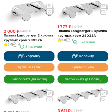
1 777
₽
3 910
₽
2 000
₽
Планка Langberger 3 крючка
4 400
₽
Планка Langberger 2 крючка
круглых хром 28033A
круглых хром 28032A
5.0
1
В наличии
5.0
4
В наличии
В корзину
В корзину
Купить в 1 клик
Купить в 1 клик
Запрос счета для юрлиц
Запрос счета для юрлиц
3 611
₽
7 950
₽