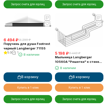
Запрос счета для юрлиц
Запрос счета для юрлиц
6 494
₽
14 290
₽
Поручень для душа Footrest
черный Langberger 71155
5.0
1
5 198
₽
11 440
₽
В наличии
Мыльница Langberger
10560A "Решетка" к стене
двойная хромированная
В наличии
В корзину
В корзину
Купить в 1 клик
Купить в 1 клик
Запрос счета для юрлиц
Запрос счета для юрлиц