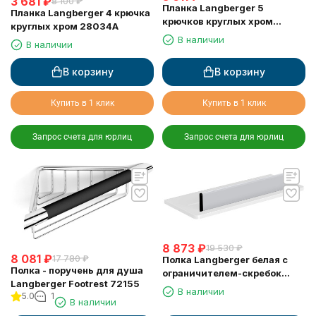
3 681
₽
8 100
₽
Планка Langberger 5
Планка Langberger 4 крючка
крючков круглых хром
круглых хром 28034A
28035A
В наличии
В наличии
В корзину
В корзину
Купить в 1 клик
Купить в 1 клик
Запрос счета для юрлиц
Запрос счета для юрлиц
8 873
₽
19 530
₽
8 081
₽
17 780
₽
Полка Langberger белая с
Полка - поручень для душа
ограничителем-скребок
Langberger Footrest 72155
73351-WH
В наличии
5.0
1
В наличии