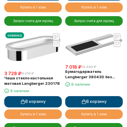
Купить в 1 клик
Купить в 1 клик
Запрос счета для юрлиц
Запрос счета для юрлиц
новинка
7 018
₽
15 440
₽
Бумагодержатель
3 728
₽
8 210
₽
Langberger 38043D без
Чаша стекло настольная
крышки хром с полкой с
матовая Langberger 23017B
В наличии
резиновым покрытием anti-
В наличии
slip
В корзину
В корзину
Купить в 1 клик
Купить в 1 клик