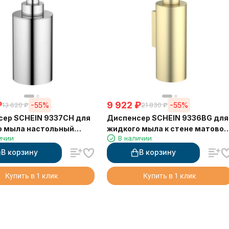
₽
9 922
₽
-55%
-55%
13 620
₽
21 830
₽
сер SCHEIN 9337CH для
Диспенсер SCHEIN 9336BG для
о мыла настольный
жидкого мыла к стене матовое
ичии
В наличии
золото
В корзину
В корзину
Купить в 1 клик
Купить в 1 клик