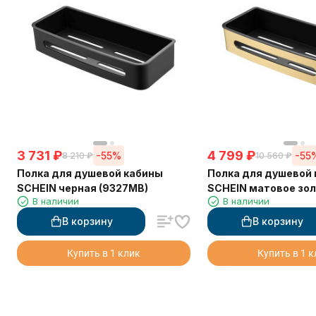
3 731
₽
4 799
₽
-55%
-55
8 210
₽
10 560
₽
Полка для душевой кабины
Полка для душевой
SCHEIN черная (9327MB)
SCHEIN матовое зо
В наличии
В наличии
(9327BG)
В корзину
В корзину
Купить в 1 клик
Купить в 1 