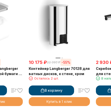
10 175
₽
2 930
-55%
22 390
₽
angberger
Контейнер Langberger 70128 для
Скребок
ой бумаги с
ватных дисков, к стене, хром
для сте
Осталось 2 шт.
В нал
ой хром
В корзину
клик
Купить в 1 клик