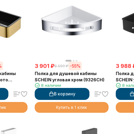
3 901
₽
3 988
%
-55%
8 590
₽
 кабины
Полка для душевой кабины
Полка д
лото
SCHEIN угловая хром (9326CH)
SCHEIN 
В наличии
В нал
(9326M
В корзину
клик
Купить в 1 клик