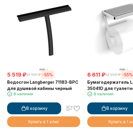
5 519
₽
6 611
₽
-55%
-55%
12 150
₽
14 550
₽
Водосгон Langberger 71183-BPC
Бумагодержатель L
для душевой кабины черный
35041D для туалетн
В наличии
В наличии
прорезиненной полк
В корзину
В корзину
Купить в 1 клик
Купить в 1 