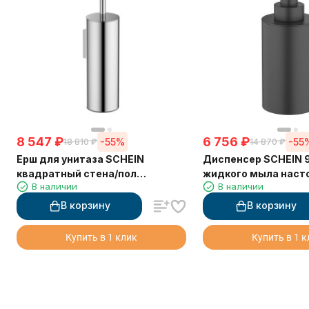
8 547
₽
6 756
₽
-55%
-55
18 810
₽
14 870
₽
Ерш для унитаза SCHEIN
Диспенсер SCHEIN 
квадратный стена/пол
жидкого мыла наст
В наличии
В наличии
хромированный (9364CH)
черный
В корзину
В корзину
Купить в 1 клик
Купить в 1 