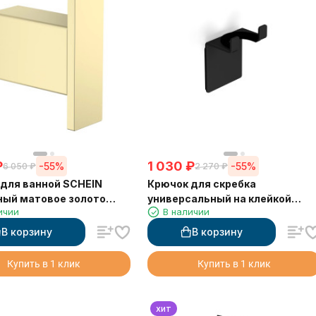
₽
1 030
₽
-55%
-55%
6 050
₽
2 270
₽
для ванной SCHEIN
Крючок для скребка
ный матовое золото
универсальный на клейкой
ичии
В наличии
)
основе LANGBERGER 75183-10-
00-BPC черный
В корзину
В корзину
Купить в 1 клик
Купить в 1 клик
хит