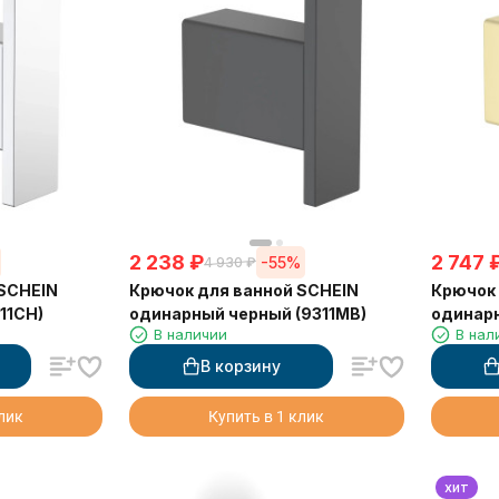
2 238
₽
2 747
-55%
4 930
₽
 SCHEIN
Крючок для ванной SCHEIN
Крючок 
11CH)
одинарный черный (9311MB)
одинар
В наличии
В нал
(9311BG
В корзину
клик
Купить в 1 клик
хит