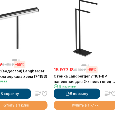
₽
-55%
6 450
₽
15 977
₽
-55%
35 150
₽
 (водосгон) Langberger
Стойка Langberger 71181-BP
кла зеркала хром (74183)
ичии
напольная для 2-х полотенец
В наличии
черная
В корзину
В корзину
Купить в 1 клик
Купить в 1 клик