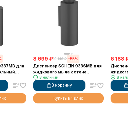
8 699
₽
6 188
%
-55%
19 140
₽
9337MB для
Диспенсер SCHEIN 9336MB для
Диспен
ольный
жидкового мыла к стене
жидког
В наличии
В нал
черный
хром
В корзину
клик
Купить в 1 клик