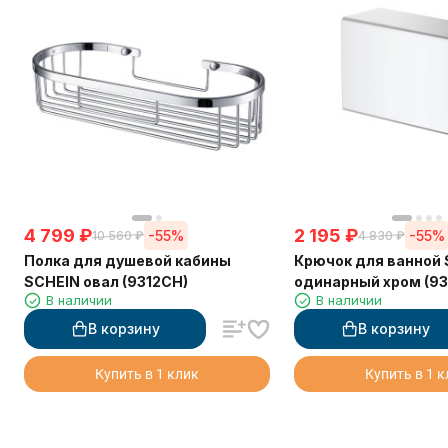
4 799
₽
2 195
₽
-55%
-55%
10 560
₽
4 830
₽
Полка для душевой кабины
Крючок для ванной
SCHEIN овал (9312CH)
одинарный хром (93
В наличии
В наличии
В корзину
В корзину
Купить в 1 клик
Купить в 1 