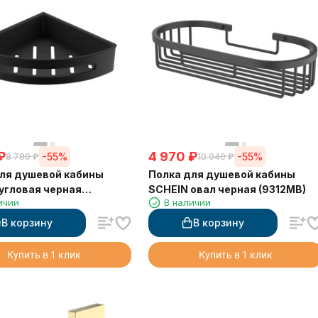
₽
4 970
₽
-55%
-55%
8 780
₽
10 940
₽
ля душевой кабины
Полка для душевой кабины
угловая черная
SCHEIN овал черная (9312MB)
ичии
В наличии
B)
В корзину
В корзину
Купить в 1 клик
Купить в 1 клик