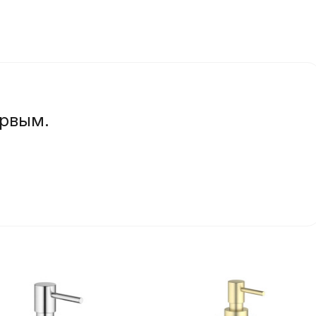
ервым.