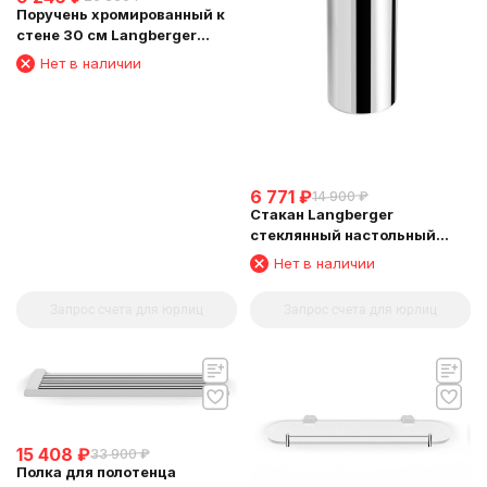
Поручень хромированный к
стене 30 см Langberger
24056A
Нет в наличии
6 771
₽
14 900
₽
Стакан Langberger
стеклянный настольный
круглый матовый 23013A
Нет в наличии
Запрос счета для юрлиц
Запрос счета для юрлиц
15 408
₽
33 900
₽
Полка для полотенца