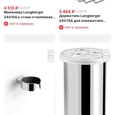
4 513
₽
9 930
₽
3 464
₽
7 630
₽
Мыльница Langberger
Держатель Langberger
24015A к стене стеклянная
24074A для освежителя
овальная
Нет в наличии
воздуха
Нет в наличии
Запрос счета для юрлиц
Запрос счета для юрлиц