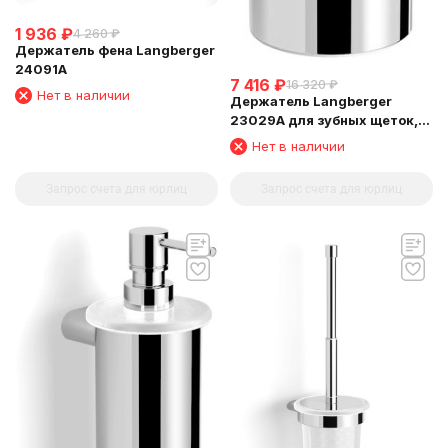
1 936
₽
4 260
₽
Держатель фена Langberger
24091A
7 416
₽
16 320
₽
Нет в наличии
Держатель Langberger
23029A для зубных щеток,
стеклянный стакан,
Нет в наличии
настольный
Запрос счета для юрлиц
Запрос счета для юрлиц