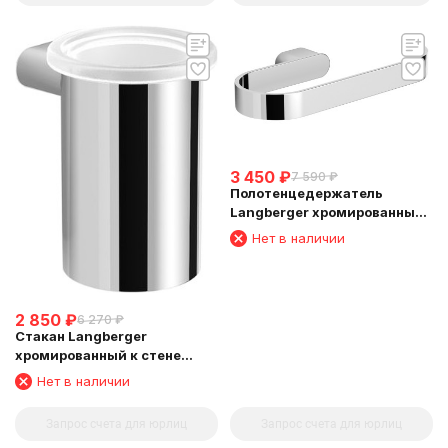
3 450
₽
7 590
₽
Полотенцедержатель
Langberger хромированный
к стене "полуовал" 24038A
Нет в наличии
2 850
₽
6 270
₽
Стакан Langberger
хромированный к стене
круглый 24011B
Нет в наличии
Запрос счета для юрлиц
Запрос счета для юрлиц