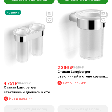
новинка
2 366
₽
5 210
₽
Стакан Langberger
стеклянный к стене круглый
24011A
Нет в наличии
4 751
₽
10 460
₽
Стакан Langberger
стеклянный двойной к стене
круглый 24019A
Нет в наличии
Запрос счета для юрлиц
Запрос счета для юрлиц