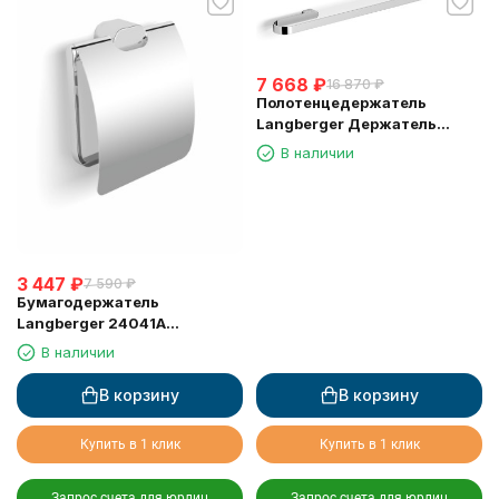
7 668
₽
16 870
₽
Полотенцедержатель
Langberger Держатель
аксессуаров и полотенца 80
В наличии
см 24004C
3 447
₽
7 590
₽
Бумагодержатель
Langberger 24041A
туалетной бумаги с
В наличии
крышкой
В корзину
В корзину
Купить в 1 клик
Купить в 1 клик
Запрос счета для юрлиц
Запрос счета для юрлиц