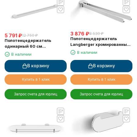
3 876
₽
8 530
₽
5 791
₽
12 750
₽
Полотенцедержатель
Полотенцедержатель
Langberger хромированный
одинарный 60 см
к стене поворотный двойной
LANGBERGER D24001B
В наличии
В наличии
24008A
В корзину
В корзину
Купить в 1 клик
Купить в 1 клик
Запрос счета для юрлиц
Запрос счета для юрлиц