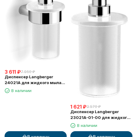
3 611
₽
7 950
₽
Диспенсер Langberger
24021A для жидкого мыла
стеклянный к стене круглый
В наличии
1 621
₽
3 570
₽
Диспенсер Langberger
23021A-01-00 для жидкого
мыла стеклянный круглый
В наличии
В корзину
В корзину