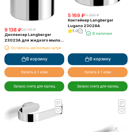
5 169
₽
11 380
₽
Контейнер Langberger
Lugano 23028A
9 138
₽
20 110
₽
5.0
1
В наличии
Диспенсер Langberger
23023A для жидкого мыла
стеклянный настольный
Осталось несколько штук
круглый
В корзину
В корзину
Купить в 1 клик
Купить в 1 клик
Запрос счета для юрлиц
Запрос счета для юрлиц