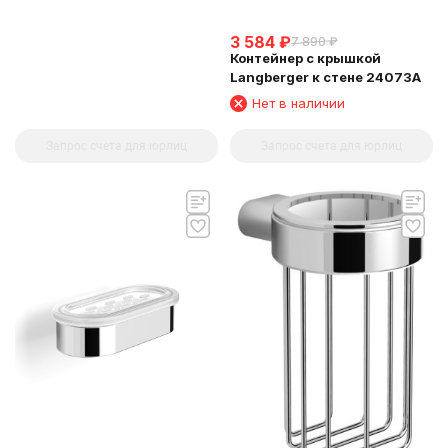
3 584
₽
7 890
₽
Контейнер с крышкой
Langberger к стене 24073A
Нет в наличии
Запрос счета для юрлиц
Запрос счета для юрлиц