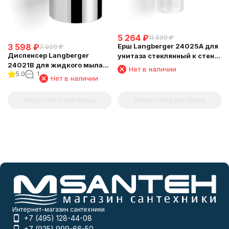
5 264
₽
11 590
₽
3 598
₽
Ерш Langberger 24025A для
7 920
₽
Диспенсер Langberger
унитаза стеклянный к стене
24021B для жидкого мыла
круглый
Нет в наличии
5.0
1
хромированный к стене
Нет в наличии
круглый
Запрос счета для юрлиц
Запрос счета для юрлиц
Интернет-магазин сантехники
+7 (495) 128-44-08
+7 (925) 999-66-50