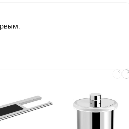
ервым.