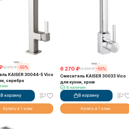
₽
-55%
18 810
₽
6 270
₽
-55%
13 800
₽
ль KAISER 30044-5 Vico
Смеситель KAISER 30033 Vico
ни, серебро
для кухни, хром
ичии
В наличии
В корзину
В корзину
Купить в 1 клик
Купить в 1 клик