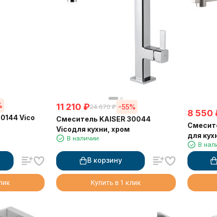
%
11 210
₽
-55%
24 670
₽
8 550
0144 Vico
Смеситель KAISER 30044
Смесите
Vicoдля кухни, хром
для кух
В наличии
В нал
В корзину
клик
Купить в 1 клик