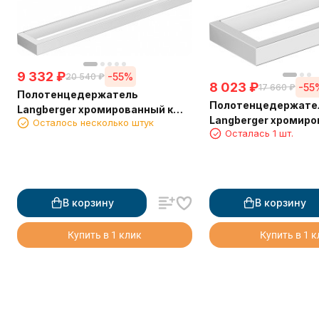
9 332
₽
-55%
20 540
₽
8 023
₽
-55
17 660
₽
Полотенцедержатель
Полотенцедержате
Langberger хромированный к
Langberger хромиро
Осталось несколько штук
стене одинарный 45 см 30001D
Осталась 1 шт.
стене одинарный 2
В корзину
В корзину
Купить в 1 клик
Купить в 1 