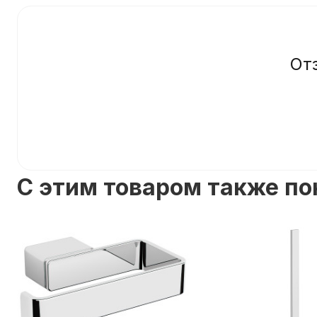
От
C этим товаром также п