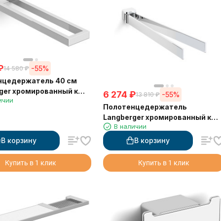
₽
-55%
14 580
₽
нцедержатель 40 см
ger хромированный к
6 274
₽
-55%
13 810
₽
ичии
двойной 30008A
Полотенцедержатель
Langberger хромированный к
В наличии
стене двойной поворотный
11308A
В корзину
В корзину
Купить в 1 клик
Купить в 1 клик