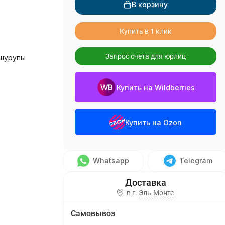
В корзину
Купить в 1 клик
Запрос счета для юрлиц
 шурупы
Купить на Wildberries
Купить на Ozon
Whatsapp
Telegram
в г.
Эль-Монте
Самовывоз