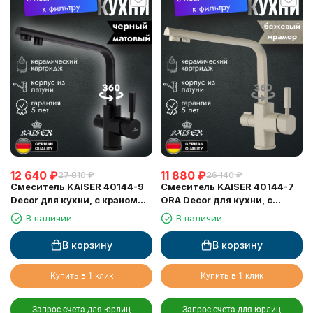
12 640
₽
11 880
₽
27 810
₽
26 140
₽
Смеситель KAISER 40144-9
Смеситель KAISER 40144-7
Decor для кухни, с краном
ORA Decor для кухни, с
для питьевой воды, черный
краном для питьевой воды,
В наличии
В наличии
матовый
бежевый мрамор
В корзину
В корзину
Купить в 1 клик
Купить в 1 клик
Запрос счета для юрлиц
Запрос счета для юрлиц