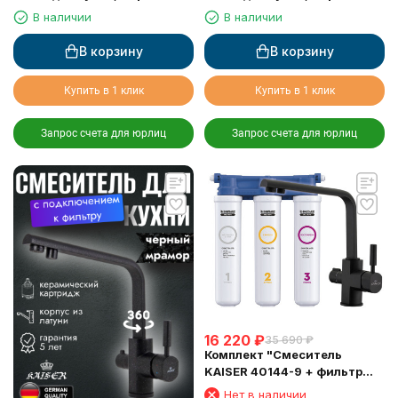
для питьевой воды, Хром
для питьевой воды, белый
В наличии
В наличии
глянц
В корзину
В корзину
Купить в 1 клик
Купить в 1 клик
Запрос счета для юрлиц
Запрос счета для юрлиц
16 220
₽
35 690
₽
Комплект "Cмеситель
KAISER 40144-9 + фильтр
Барьер"
Нет в наличии