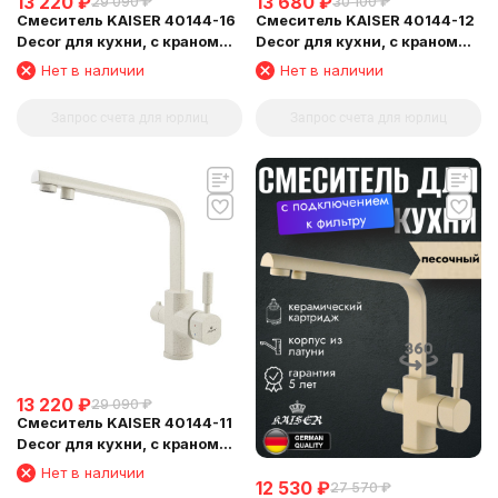
13 220
₽
13 680
₽
29 090
₽
30 100
₽
Смеситель KAISER 40144-16
Смеситель KAISER 40144-12
Decor для кухни, с краном
Decor для кухни, с краном
для питьевой воды,
для питьевой воды, черный
Нет в наличии
Нет в наличии
песочный мрамор
мрамор
Запрос счета для юрлиц
Запрос счета для юрлиц
13 220
₽
29 090
₽
Смеситель KAISER 40144-11
Decor для кухни, с краном
для питьевой воды,
Нет в наличии
бежевый мрамор
12 530
₽
27 570
₽