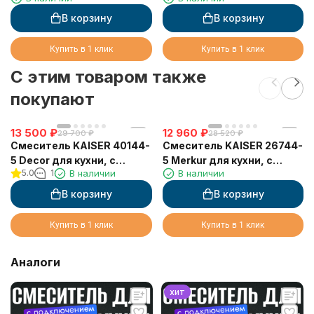
черный мрамор
В корзину
В корзину
Купить в 1 клик
Купить в 1 клик
C этим товаром также
покупают
13 500
₽
12 960
₽
29 700
₽
28 520
₽
Смеситель KAISER 40144-
Смеситель KAISER 26744-
5 Decor для кухни, с
5 Merkur для кухни, с
5.0
1
В наличии
В наличии
краном для питьевой
краном для питьевой
воды, серебро
воды, серебро
В корзину
В корзину
Купить в 1 клик
Купить в 1 клик
Аналоги
хит