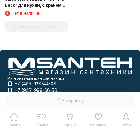
Decor для кухни, с краном
для питьевой воды,
Нет в наличии
песочный
Запрос счета для юрлиц
Интернет-магазин сантехники
+7 (495) 128-44-08
+7 (925) 999-66-50
info@msanteh.ru
В корзину
Telegram
Whatsapp
Мы в соцсетях
Главная
Каталог
Корзина
Избранное
Войти
Мы на маркетплейсах