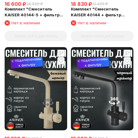
16 600
₽
18 830
₽
36 520
₽
41 430
₽
Комплект "Cмеситель
Комплект "Смеситель
KAISER 40144-5 + фильтр
KAISER 40144 + фильтр
Барьер"
Барьер"
Нет в наличии
Нет в наличии
Запрос счета для юрлиц
Запрос счета для юрлиц