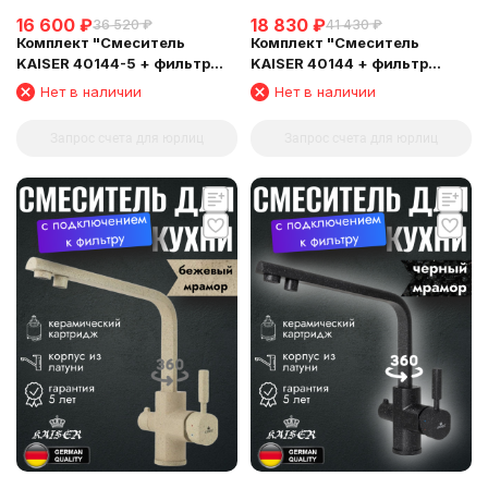
16 600
₽
18 830
₽
36 520
₽
41 430
₽
Комплект "Cмеситель
Комплект "Смеситель
KAISER 40144-5 + фильтр
KAISER 40144 + фильтр
Барьер"
Барьер"
Нет в наличии
Нет в наличии
Запрос счета для юрлиц
Запрос счета для юрлиц