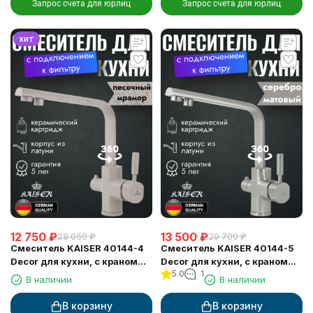
Запрос счета для юрлиц
Запрос счета для юрлиц
хит
12 750
₽
13 500
₽
28 050
₽
29 700
₽
Смеситель KAISER 40144-4
Смеситель KAISER 40144-5
Decor для кухни, с краном
Decor для кухни, с краном
5.0
1
для питьевой воды,
для питьевой воды, серебро
В наличии
В наличии
песочный мрамор
В корзину
В корзину