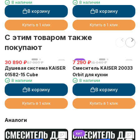
В наличии
В наличии
для питьевой воды,
черный матовый
В корзину
В корзину
Купить в 1 клик
Купить в 1 клик
C этим товаром также
покупают
30 890
₽
7 290
хит
₽
67 960
₽
16 040
₽
Душевая система KAISER
Смеситель KAISER 20033
01582-15 Cube
Orbit для кухни
В наличии
В наличии
В корзину
В корзину
Купить в 1 клик
Купить в 1 клик
Аналоги
хит