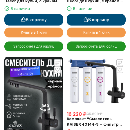
Decor для кухни, с краном
Decor для кухни, с краном
для питьевой воды, Хром
для питьевой воды, белый
В наличии
В наличии
глянц
В корзину
В корзину
Купить в 1 клик
Купить в 1 клик
Запрос счета для юрлиц
Запрос счета для юрлиц
16 220
₽
35 690
₽
Комплект "Cмеситель
KAISER 40144-9 + фильтр
Барьер"