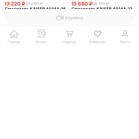
13 220
₽
13 680
₽
29 090
₽
30 100
₽
Смеситель KAISER 40144-16
Смеситель KAISER 40144-12
Decor для кухни, с краном
Decor для кухни, с краном
В корзину
для питьевой воды,
для питьевой воды, черный
Нет в наличии
Нет в наличии
песочный мрамор
мрамор
Запрос счета для юрлиц
Запрос счета для юрлиц
Главная
Каталог
Корзина
Избранное
Войти
13 220
₽
29 090
₽
Смеситель KAISER 40144-11
Decor для кухни, с краном
для питьевой воды,
Нет в наличии
бежевый мрамор