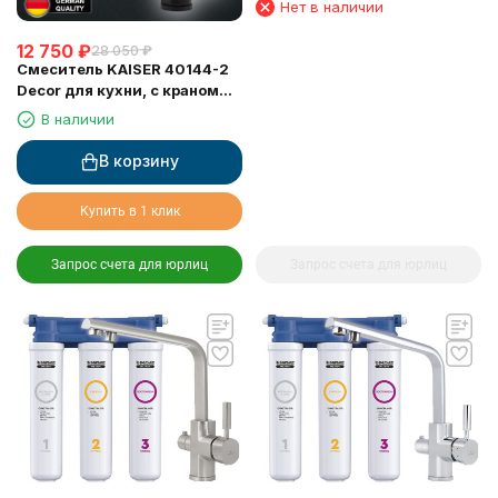
Нет в наличии
12 750
₽
28 050
₽
Смеситель KAISER 40144-2
Decor для кухни, с краном
для питьевой воды, черный
В наличии
мрамор
В корзину
Купить в 1 клик
Запрос счета для юрлиц
Запрос счета для юрлиц