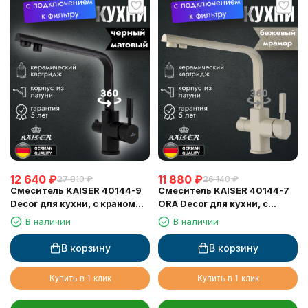
12 640
₽
11 880
₽
27 810
₽
26 140
₽
Смеситель KAISER 40144-9
Смеситель KAISER 40144-7
Decor для кухни, с краном
ORA Decor для кухни, с
для питьевой воды, черный
краном для питьевой воды,
В наличии
В наличии
матовый
бежевый мрамор
В корзину
В корзину
Купить в 1 клик
Купить в 1 клик