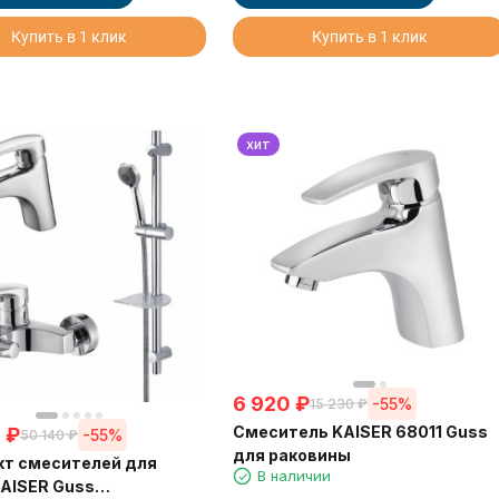
Купить в 1 клик
Купить в 1 клик
хит
6 920
₽
-55%
15 230
₽
Смеситель KAISER 68011 Guss
0
₽
-55%
50 140
₽
для раковины
кт смесителей для
В наличии
AISER Guss