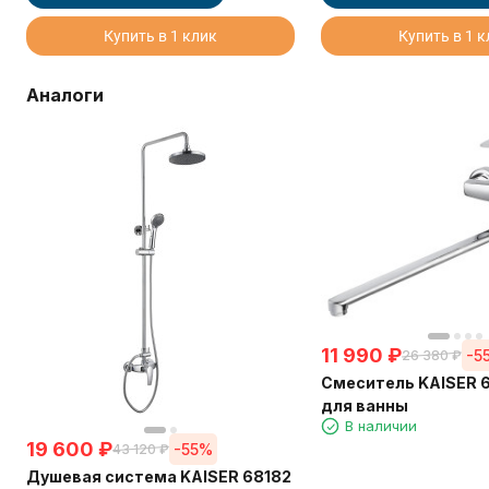
Купить в 1 клик
Купить в 1 
Аналоги
11 990
₽
-5
26 380
₽
Смеситель KAISER 
для ванны
В наличии
19 600
₽
-55%
43 120
₽
Душевая система KAISER 68182