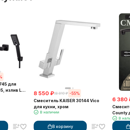
%
745 для
, излив L-
8 550
₽
-55%
18 810
₽
6 380
Смеситель KAISER 30144 Vico
Смесите
для кухни, хром
В наличии
County 
В нал
мрамор
В корзину