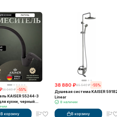
38 880
₽
-55%
85 540
₽
₽
-55%
14 040
₽
Душевая система KAISER 5918
ль KAISER 55244-3
Linear
для кухни, черный
В наличии
ичии
В корзину
В корзину