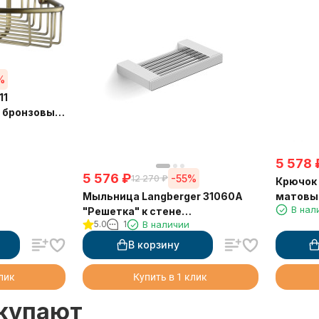
%
11
, бронзовый
5 578
5 576
₽
-55%
12 270
₽
Крючок
Мыльница Langberger 31060A
матовый
В нал
"Решетка" к стене
5.0
1
В наличии
хромированная
В корзину
клик
Купить в 1 клик
окупают