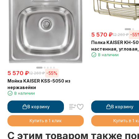
5 570
₽
-55
12 260
₽
Полка KAISER KH-50
настенная, угловая
В наличии
214*214*60
5 570
₽
-55%
12 260
₽
Мойка KAISER KSS-5050 из
нержавейки
В наличии
В корзину
В корзину
Купить в 1 клик
Купить в 1 
C этим товаром также п