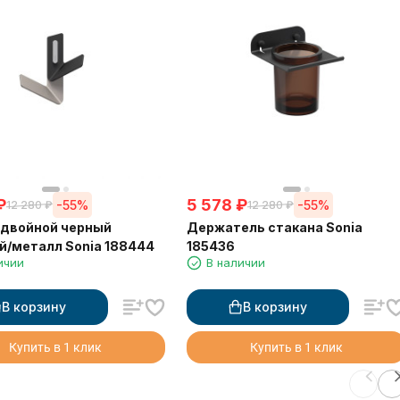
₽
5 578
₽
-55%
-55%
12 280
₽
12 280
₽
 двойной черный
Держатель стакана Sonia
/металл Sonia 188444
185436
ичии
В наличии
В корзину
В корзину
Купить в 1 клик
Купить в 1 клик