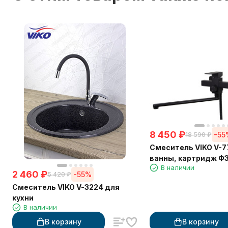
8 450
₽
-55
18 590
₽
Смеситель VIKO V-7
ванны, картридж Ф35
В наличии
40см, Black, латунь
2 460
₽
-55%
5 420
₽
Смеситель VIKO V-3224 для
кухни
В наличии
В корзину
В корзину