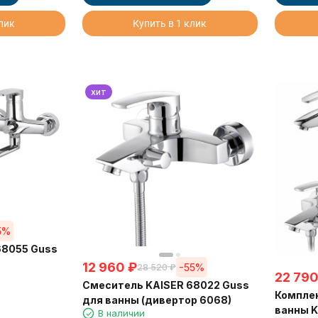
клик
Купить в 1 клик
хит
5%
68055 Guss
12 960
₽
-55%
28 520
₽
22 79
Смеситель KAISER 68022 Guss
Компле
для ванны (дивертор 6068)
ванны K
В наличии