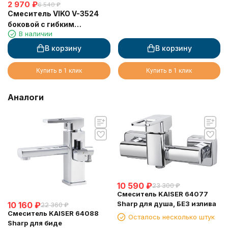
2 970
₽
6 540
₽
Смеситель VIKO V-3524
боковой с гибким
В наличии
изливом, 2-режима, Ø35,
с гайкой, чёрный
В корзину
В корзину
Купить в 1 клик
Купить в 1 клик
Аналоги
10 590
₽
23 300
₽
Смеситель KAISER 64077
Sharp для душа, БЕЗ излива
10 160
₽
22 360
₽
Смеситель KAISER 64088
Осталось несколько штук
Sharp для биде