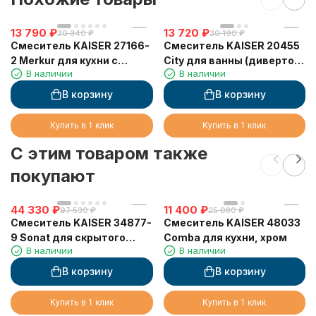
13 790
₽
13 720
₽
30 340
₽
30 190
₽
Смеситель KAISER 27166-
Смеситель KAISER 20455
2 Merkur для кухни с
City для ванны (дивертор
В наличии
В наличии
выдвижным изливом
317)
В корзину
В корзину
Купить в 1 клик
Купить в 1 клик
C этим товаром также
покупают
44 330
₽
11 400
₽
97 530
₽
25 080
₽
Смеситель KAISER 34877-
Смеситель KAISER 48033
9 Sonat для скрытого
Comba для кухни, хром
В наличии
В наличии
монтажа
В корзину
В корзину
Купить в 1 клик
Купить в 1 клик