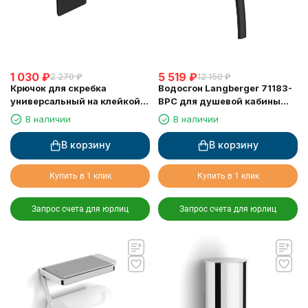
1 030
₽
5 519
₽
2 270
₽
12 150
₽
Крючок для скребка
Водосгон Langberger 71183-
универсальный на клейкой
BPC для душевой кабины
основе LANGBERGER 75183-
черный
В наличии
В наличии
10-00-BPC черный
В корзину
В корзину
Купить в 1 клик
Купить в 1 клик
Запрос счета для юрлиц
Запрос счета для юрлиц