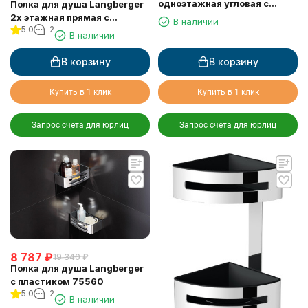
одноэтажная угловая с
Полка для душа Langberger
пластиком 75660
2х этажная прямая с
В наличии
5.0
2
пластиком 75762
В наличии
В корзину
В корзину
Купить в 1 клик
Купить в 1 клик
Запрос счета для юрлиц
Запрос счета для юрлиц
8 787
₽
19 340
₽
Полка для душа Langberger
с пластиком 75560
5.0
2
В наличии