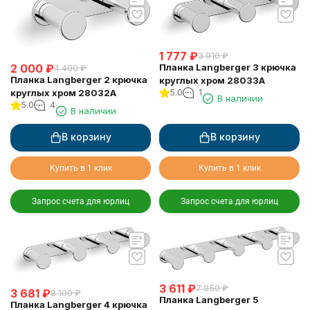
1 777
₽
3 910
₽
2 000
₽
Планка Langberger 3 крючка
4 400
₽
Планка Langberger 2 крючка
круглых хром 28033A
круглых хром 28032A
5.0
1
В наличии
5.0
4
В наличии
В корзину
В корзину
Купить в 1 клик
Купить в 1 клик
Запрос счета для юрлиц
Запрос счета для юрлиц
3 611
₽
7 950
₽
3 681
₽
8 100
₽
Планка Langberger 5
Планка Langberger 4 крючка