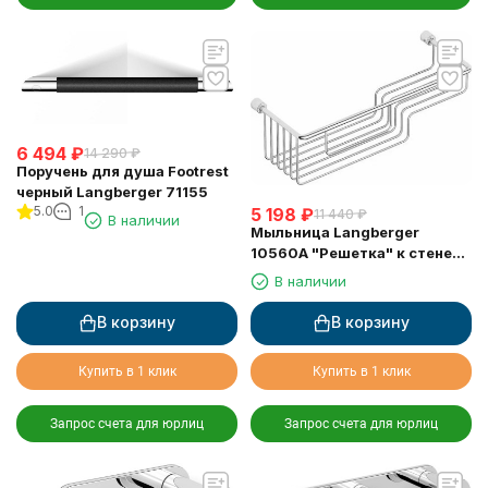
6 494
₽
14 290
₽
Поручень для душа Footrest
черный Langberger 71155
5.0
1
5 198
₽
11 440
₽
В наличии
Мыльница Langberger
10560A "Решетка" к стене
двойная хромированная
В наличии
В корзину
В корзину
Купить в 1 клик
Купить в 1 клик
Запрос счета для юрлиц
Запрос счета для юрлиц