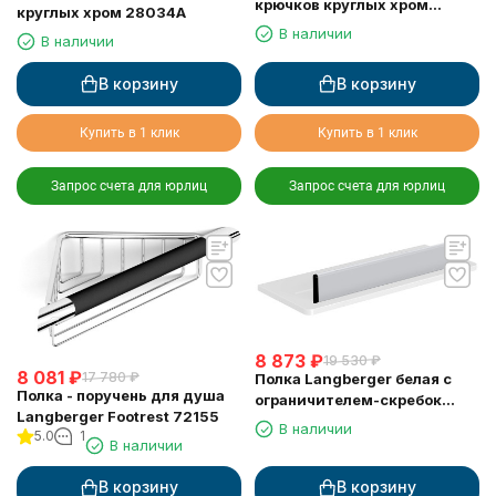
крючков круглых хром
круглых хром 28034A
28035A
В наличии
В наличии
В корзину
В корзину
Купить в 1 клик
Купить в 1 клик
Запрос счета для юрлиц
Запрос счета для юрлиц
8 873
₽
19 530
₽
8 081
₽
17 780
₽
Полка Langberger белая с
Полка - поручень для душа
ограничителем-скребок
Langberger Footrest 72155
73351-WH
В наличии
5.0
1
В наличии
В корзину
В корзину