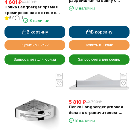
раздвижная на ванну с
4 601
₽
10 130
₽
резиновыми протекторами
Полка Langberger прямая
В наличии
79260
хромированная к стене с
5.0
1
двумя крючками
В наличии
одноэтажная 10860M
В корзину
В корзину
Купить в 1 клик
Купить в 1 клик
Запрос счета для юрлиц
Запрос счета для юрлиц
5 810
₽
12 790
₽
Полка Langberger угловая
белая с ограничителем-
скребок 73451-WH
В наличии