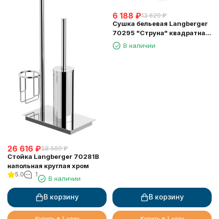
6 188
₽
13 620
₽
Сушка бельевая Langberger
70295 "Струна" квадратная
длина 2,5м.
В наличии
26 616
₽
58 560
₽
Стойка Langberger 70281B
напольная круглая хром
5.0
1
В наличии
В корзину
В корзину
Купить в 1 клик
Купить в 1 клик