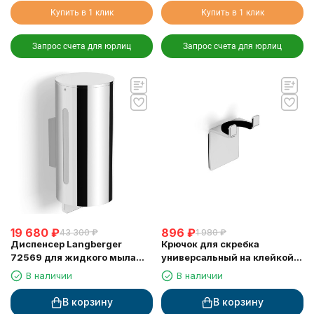
Купить в 1 клик
Купить в 1 клик
Запрос счета для юрлиц
Запрос счета для юрлиц
19 680
₽
896
₽
43 300
₽
1 980
₽
Диспенсер Langberger
Крючок для скребка
72569 для жидкого мыла
универсальный на клейкой
хромированный к стене
основе LANGBERGER 75183-
В наличии
В наличии
круглый 300 мл
10-00
В корзину
В корзину