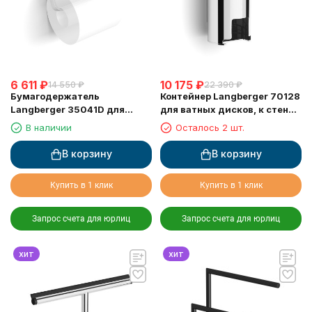
6 611
₽
10 175
₽
14 550
₽
22 390
₽
Бумагодержатель
Контейнер Langberger 70128
Langberger 35041D для
для ватных дисков, к стене,
туалетной бумаги с
хром
В наличии
Осталось 2 шт.
прорезиненной полкой хром
В корзину
В корзину
Купить в 1 клик
Купить в 1 клик
Запрос счета для юрлиц
Запрос счета для юрлиц
хит
хит