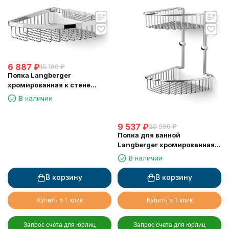
6 887
₽
15 160
₽
Полка Langberger
хромированная к стене
одноэтажная 72560
В наличии
9 537
₽
20 990
₽
Полка для ванной
Langberger хромированная к
стене 2-х этажная 10860I
В наличии
В корзину
В корзину
Купить в 1 клик
Купить в 1 клик
Запрос счета для юрлиц
Запрос счета для юрлиц