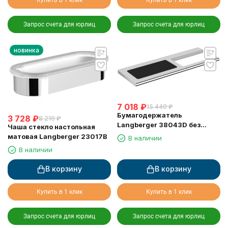
Запрос счета для юрлиц
Запрос счета для юрлиц
новинка
7 018
₽
15 440
₽
Бумагодержатель
3 728
₽
8 210
₽
Langberger 38043D без
Чаша стекло настольная
крышки хром с полкой с
матовая Langberger 23017B
В наличии
резиновым покрытием anti-
В наличии
slip
В корзину
В корзину
Купить в 1 клик
Купить в 1 клик
Запрос счета для юрлиц
Запрос счета для юрлиц