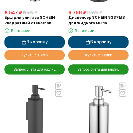
8 547
₽
6 756
₽
18 810
₽
14 870
₽
Ерш для унитаза SCHEIN
Диспенсер SCHEIN 9337MB
квадратный стена/пол
для жидкого мыла
хромированный (9364CH)
настольный черный
В наличии
В наличии
В корзину
В корзину
Купить в 1 клик
Купить в 1 клик
Запрос счета для юрлиц
Запрос счета для юрлиц