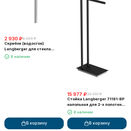
2 930
₽
6 450
₽
Скребок (водосгон)
Langberger для стекла
зеркала хром (74183)
В наличии
15 977
₽
35 150
₽
Стойка Langberger 71181-BP
напольная для 2-х полотенец
черная
В наличии
В корзину
В корзину