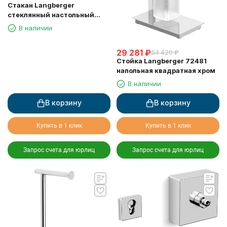
Стакан Langberger
стеклянный настольный
круглый "Swarovski" 22213A
В наличии
29 281
₽
64 420
₽
Стойка Langberger 72481
напольная квадратная хром
В наличии
В корзину
В корзину
Купить в 1 клик
Купить в 1 клик
Запрос счета для юрлиц
Запрос счета для юрлиц