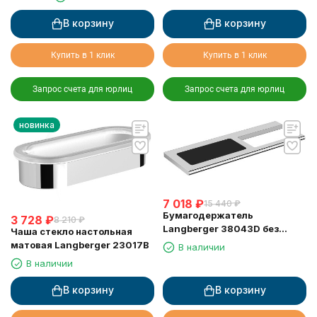
В корзину
В корзину
Купить в 1 клик
Купить в 1 клик
Запрос счета для юрлиц
Запрос счета для юрлиц
новинка
7 018
₽
15 440
₽
Бумагодержатель
3 728
₽
8 210
₽
Langberger 38043D без
Чаша стекло настольная
крышки хром с полкой с
матовая Langberger 23017B
В наличии
резиновым покрытием anti-
В наличии
slip
В корзину
В корзину