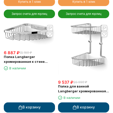
Купить в 1 клик
Купить в 1 клик
Запрос счета для юрлиц
Запрос счета для юрлиц
6 887
₽
15 160
₽
Полка Langberger
хромированная к стене
одноэтажная 72560
В наличии
9 537
₽
20 990
₽
Полка для ванной
Langberger хромированная к
стене 2-х этажная 10860I
В наличии
В корзину
В корзину