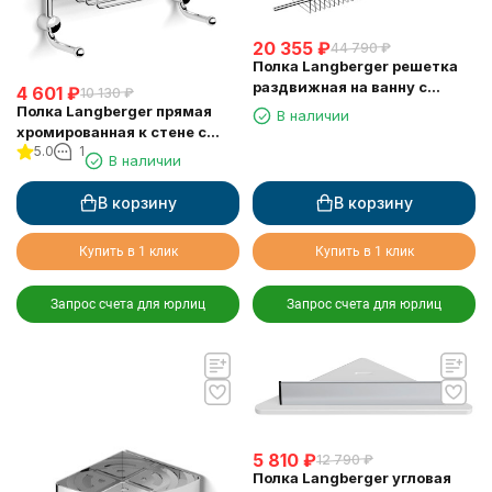
20 355
₽
44 790
₽
Полка Langberger решетка
раздвижная на ванну с
4 601
₽
10 130
₽
резиновыми протекторами
Полка Langberger прямая
В наличии
79260
хромированная к стене с
5.0
1
двумя крючками
В наличии
одноэтажная 10860M
В корзину
В корзину
Купить в 1 клик
Купить в 1 клик
Запрос счета для юрлиц
Запрос счета для юрлиц
5 810
₽
12 790
₽
Полка Langberger угловая