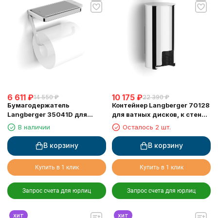
6 611
₽
10 175
₽
14 550
₽
22 390
₽
Бумагодержатель
Контейнер Langberger 70128
Langberger 35041D для
для ватных дисков, к стене,
туалетной бумаги с
хром
В наличии
Осталось 2 шт.
прорезиненной полкой хром
В корзину
В корзину
Купить в 1 клик
Купить в 1 клик
Запрос счета для юрлиц
Запрос счета для юрлиц
хит
хит