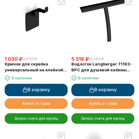
1 030
₽
5 519
₽
2 270
₽
12 150
₽
Крючок для скребка
Водосгон Langberger 71183-
универсальный на клейкой
BPC для душевой кабины
основе LANGBERGER 75183-
черный
В наличии
В наличии
10-00-BPC черный
В корзину
В корзину
Купить в 1 клик
Купить в 1 клик
Запрос счета для юрлиц
Запрос счета для юрлиц