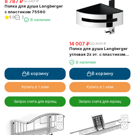
8 787
₽
19 340
₽
Полка для душа Langberger
с пластиком 75560
5.0
2
В наличии
14 007
₽
30 820
₽
Полка для душа Langberger
угловая 2х эт. с пластиком
75862
В наличии
В корзину
В корзину
Купить в 1 клик
Купить в 1 клик
Запрос счета для юрлиц
Запрос счета для юрлиц