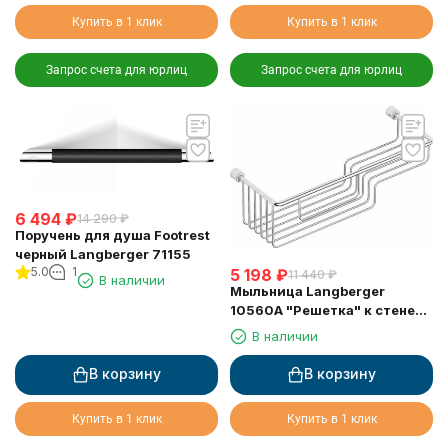
Купить в 1 клик
Купить в 1 клик
Запрос счета для юрлиц
Запрос счета для юрлиц
6 494
₽
14 290
₽
Поручень для душа Footrest
черный Langberger 71155
5.0
1
5 198
₽
11 440
₽
В наличии
Мыльница Langberger
10560A "Решетка" к стене
двойная хромированная
В наличии
В корзину
В корзину
Купить в 1 клик
Купить в 1 клик