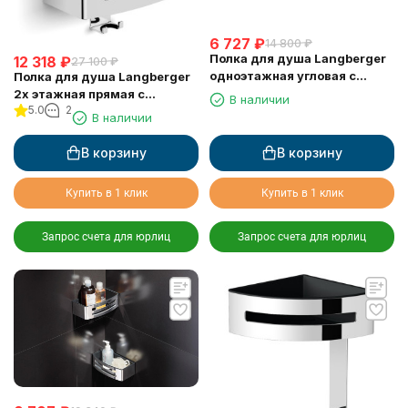
6 727
₽
14 800
₽
Полка для душа Langberger
12 318
₽
27 100
₽
одноэтажная угловая с
Полка для душа Langberger
пластиком 75660
2х этажная прямая с
В наличии
5.0
2
пластиком 75762
В наличии
В корзину
В корзину
Купить в 1 клик
Купить в 1 клик
Запрос счета для юрлиц
Запрос счета для юрлиц