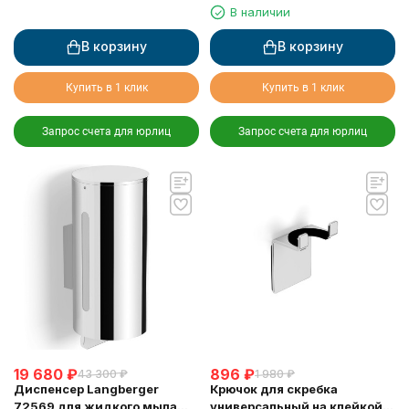
черная
В наличии
В корзину
В корзину
Купить в 1 клик
Купить в 1 клик
Запрос счета для юрлиц
Запрос счета для юрлиц
19 680
₽
896
₽
43 300
₽
1 980
₽
Диспенсер Langberger
Крючок для скребка
72569 для жидкого мыла
универсальный на клейкой