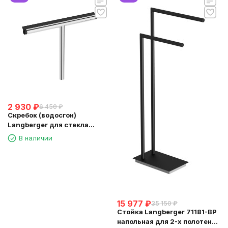
2 930
₽
6 450
₽
Скребок (водосгон)
Langberger для стекла
зеркала хром (74183)
В наличии
15 977
₽
35 150
₽
Стойка Langberger 71181-BP
напольная для 2-х полотенец