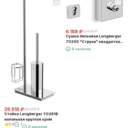
6 188
₽
13 620
₽
Сушка бельевая Langberger
70295 "Струна" квадратная
длина 2,5м.
В наличии
26 616
₽
58 560
₽
Стойка Langberger 70281B
напольная круглая хром
5.0
1
В наличии