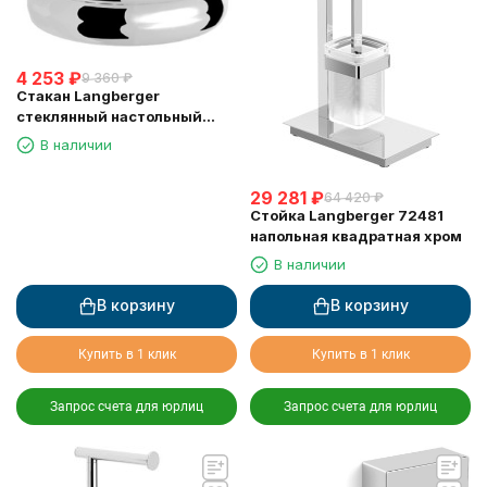
4 253
₽
9 360
₽
Стакан Langberger
стеклянный настольный
круглый "Swarovski" 22213A
В наличии
29 281
₽
64 420
₽
Стойка Langberger 72481
напольная квадратная хром
В наличии
В корзину
В корзину
Купить в 1 клик
Купить в 1 клик
Запрос счета для юрлиц
Запрос счета для юрлиц