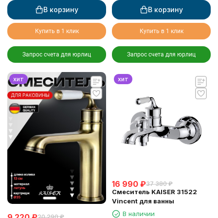
В корзину
В корзину
Купить в 1 клик
Купить в 1 клик
Запрос счета для юрлиц
Запрос счета для юрлиц
хит
хит
16 990
₽
37 380
₽
Смеситель KAISER 31522
Vincent для ванны
В наличии
9 220
₽
20 290
₽