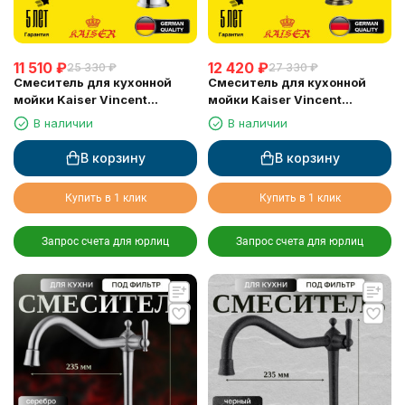
11 510
₽
12 420
₽
25 330
₽
27 330
₽
Смеситель для кухонной
Смеситель для кухонной
мойки Kaiser Vincent
мойки Kaiser Vincent
(31544), хром
(31544-1), бронза
В наличии
В наличии
В корзину
В корзину
Купить в 1 клик
Купить в 1 клик
Запрос счета для юрлиц
Запрос счета для юрлиц