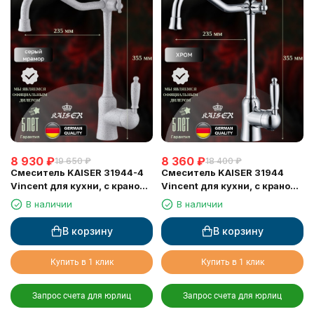
8 930
₽
8 360
₽
19 650
₽
18 400
₽
Смеситель KAISER 31944-4
Смеситель KAISER 31944
Vincent для кухни, с краном
Vincent для кухни, с краном
для питьевой воды, серый
для питьевой воды, хром
В наличии
В наличии
мрамор
В корзину
В корзину
Купить в 1 клик
Купить в 1 клик
Запрос счета для юрлиц
Запрос счета для юрлиц