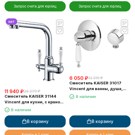
Запрос счета для юрлиц
Запрос счета для юрлиц
хит
6 050
₽
13 310
₽
Смеситель KAISER 31017
Vincent для ванны, душа,
11 940
₽
26 270
₽
биде, хром
Смеситель KAISER 31144
В наличии
Vincent для кухни, с краном
для питьевой воды, хром
В наличии
В корзину
В корзину
Купить в 1 клик
Купить в 1 клик