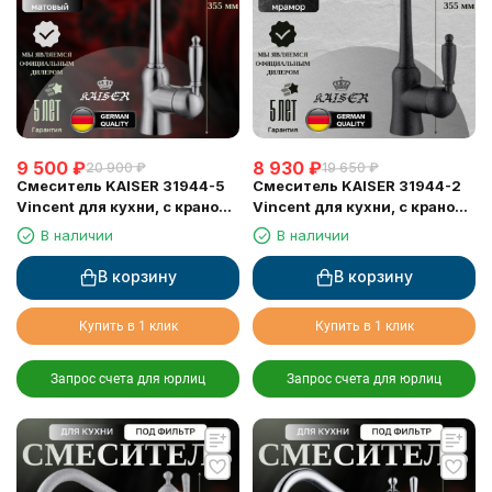
9 500
₽
8 930
₽
20 900
₽
19 650
₽
Смеситель KAISER 31944-5
Смеситель KAISER 31944-2
Vincent для кухни, с краном
Vincent для кухни, с краном
для питьевой воды, серебро
для питьевой воды, черный
В наличии
В наличии
мрамор
В корзину
В корзину
Купить в 1 клик
Купить в 1 клик
Запрос счета для юрлиц
Запрос счета для юрлиц