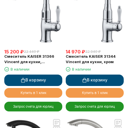
15 200
₽
14 970
₽
33 440
₽
32 940
₽
Смеситель KAISER 31366
Смеситель KAISER 31344
Vincent для кухни,
Vincent для кухни, хром
сенсорное управление,
В наличии
В наличии
вытяжная лейка, Sensor
В корзину
В корзину
Купить в 1 клик
Купить в 1 клик
Запрос счета для юрлиц
Запрос счета для юрлиц