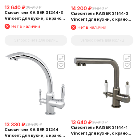
13 640
₽
30 010
₽
14 200
₽
31 240
₽
Смеситель KAISER 31244-3
Смеситель KAISER 31144-3
Vincent для кухни, с краном
Vincent для кухни, с краном
для питьевой воды,
для питьевой воды,
Нет в наличии
Нет в наличии
бронзовый
бронзовый
Запрос счета для юрлиц
Запрос счета для юрлиц
13 640
₽
30 010
₽
13 330
₽
29 330
₽
Смеситель KAISER 31144-1
Смеситель KAISER 31244
Vincent для кухни, с краном
Vincent для кухни, с краном