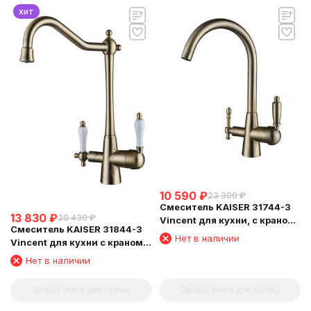
хит
10 590
₽
23 300
₽
Смеситель KAISER 31744-3
13 830
₽
30 430
₽
Vincent для кухни, с краном
Смеситель KAISER 31844-3
для питьевой воды,
Нет в наличии
Vincent для кухни с краном
бронзовый
для питьевой воды
Нет в наличии
Запрос счета для юрлиц
Запрос счета для юрлиц