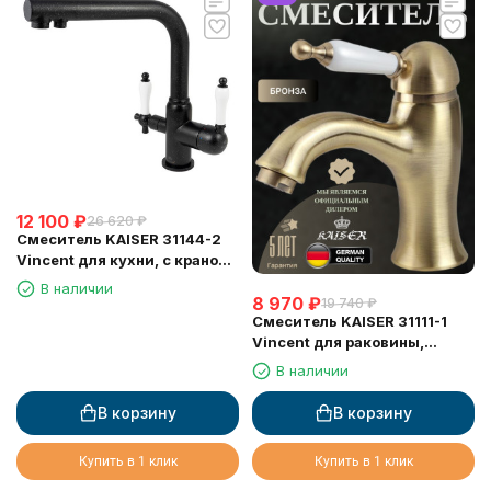
12 100
₽
26 620
₽
Смеситель KAISER 31144-2
Vincent для кухни, с краном
для питьевой воды, черный
В наличии
8 970
₽
мрамор
19 740
₽
Смеситель KAISER 31111-1
Vincent для раковины,
бронзовый
В наличии
В корзину
В корзину
Купить в 1 клик
Купить в 1 клик