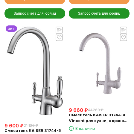
Запрос счета для юрлиц
Запрос счета для юрлиц
хит
9 660
₽
21 260
₽
Смеситель KAISER 31744-4
Vincent для кухни, с краном
9 600
₽
21 120
₽
для питьевой воды,
В наличии
Смеситель KAISER 31744-5
песочный