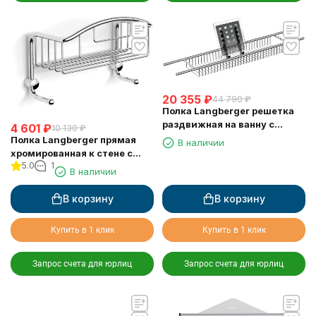
20 355
₽
44 790
₽
Полка Langberger решетка
раздвижная на ванну с
4 601
₽
10 130
₽
резиновыми протекторами
Полка Langberger прямая
В наличии
79260
хромированная к стене с
5.0
1
двумя крючками
В наличии
одноэтажная 10860M
В корзину
В корзину
Купить в 1 клик
Купить в 1 клик
Запрос счета для юрлиц
Запрос счета для юрлиц