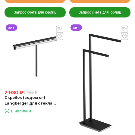
Запрос счета для юрлиц
Запрос счета для юрлиц
хит
хит
2 930
₽
6 450
₽
Скребок (водосгон)
Langberger для стекла
зеркала хром (74183)
В наличии