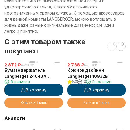
исключительно из высококачественной латуни и
ударопрочного стекла, а потому отличаются
неограниченным сроком службы. С помощью аксессуаров
для ванной комнаты LANGBERGER, можно воплощать в
жизнь даже самые оригинальные дизайнерские идеи
легко и приятно.
C этим товаром также
покупают
2 872
₽
2 738
₽
6 320
₽
6 030
₽
Бумагодержатель
Крючок двойной
Langberger 24043A
Langberger 10932B
В наличии
5.0
2
В наличии
туалетной бумаги без
крышки квадратный
В корзину
В корзину
Купить в 1 клик
Купить в 1 клик
Аналоги