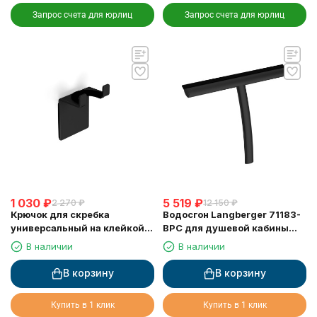
Запрос счета для юрлиц
Запрос счета для юрлиц
1 030
₽
5 519
₽
2 270
₽
12 150
₽
Крючок для скребка
Водосгон Langberger 71183-
универсальный на клейкой
BPC для душевой кабины
основе LANGBERGER 75183-
черный
В наличии
В наличии
10-00-BPC черный
В корзину
В корзину
Купить в 1 клик
Купить в 1 клик