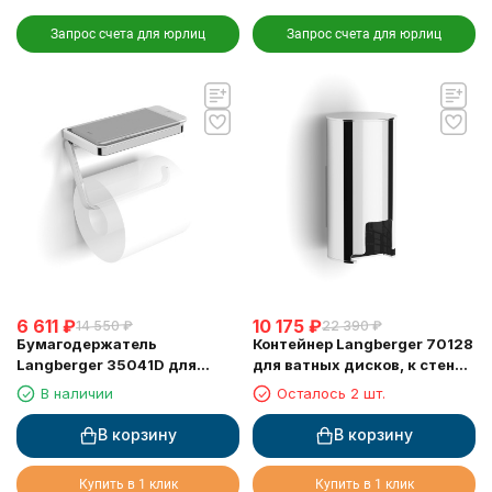
Запрос счета для юрлиц
Запрос счета для юрлиц
6 611
₽
10 175
₽
14 550
₽
22 390
₽
Бумагодержатель
Контейнер Langberger 70128
Langberger 35041D для
для ватных дисков, к стене,
туалетной бумаги с
хром
В наличии
Осталось 2 шт.
прорезиненной полкой хром
В корзину
В корзину
Купить в 1 клик
Купить в 1 клик