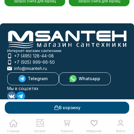
Запрос счета для юрлиц
Запрос счета для юрлиц
Интернет-магазин сантехники
+7 (495) 128-44-08
+7 (925) 999-66-50
info@msanteh.ru
Telegram
Whatsapp
Мы в соцсетях
Мы на маркетплейсах
В корзину
Главная
Каталог
Корзина
Избранное
Войти
Каталог товаров