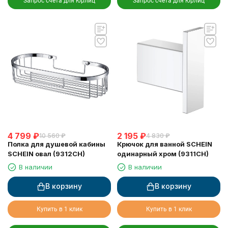
Запрос счета для юрлиц
Запрос счета для юрлиц
4 799
₽
2 195
₽
10 560
₽
4 830
₽
Полка для душевой кабины
Крючок для ванной SCHEIN
SCHEIN овал (9312CH)
одинарный хром (9311CH)
В наличии
В наличии
В корзину
В корзину
Купить в 1 клик
Купить в 1 клик