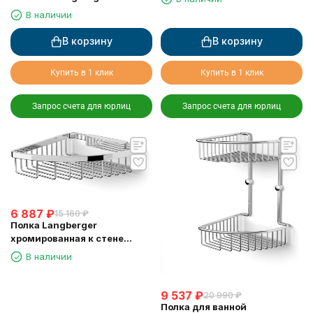
резиновым покрытием anti-
В наличии
slip
В корзину
В корзину
Купить в 1 клик
Купить в 1 клик
Запрос счета для юрлиц
Запрос счета для юрлиц
6 887
₽
15 160
₽
Полка Langberger
хромированная к стене
одноэтажная 72560
В наличии
9 537
₽
20 990
₽
Полка для ванной