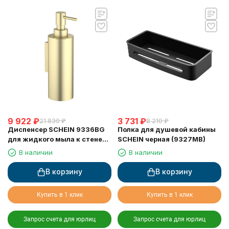
9 922
₽
3 731
₽
21 830
₽
8 210
₽
Диспенсер SCHEIN 9336BG
Полка для душевой кабины
для жидкого мыла к стене
SCHEIN черная (9327MB)
матовое золото
В наличии
В наличии
В корзину
В корзину
Купить в 1 клик
Купить в 1 клик
Запрос счета для юрлиц
Запрос счета для юрлиц