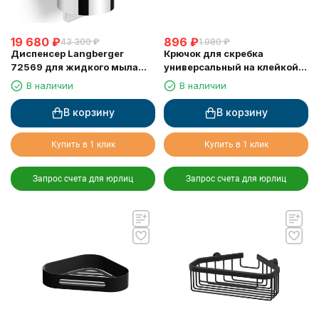
19 680
₽
896
₽
43 300
₽
1 980
₽
Диспенсер Langberger
Крючок для скребка
72569 для жидкого мыла
универсальный на клейкой
хромированный к стене
основе LANGBERGER 75183-
В наличии
В наличии
круглый 300 мл
10-00
В корзину
В корзину
Купить в 1 клик
Купить в 1 клик
Запрос счета для юрлиц
Запрос счета для юрлиц