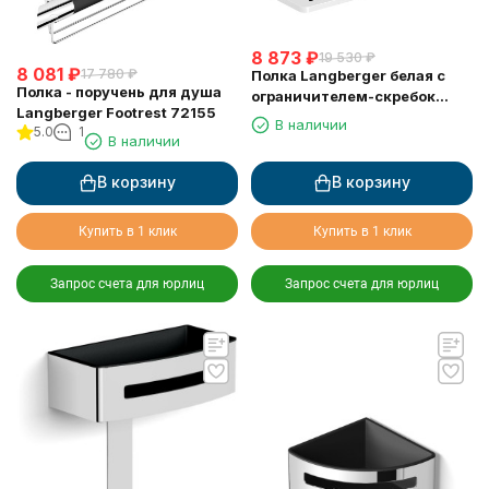
8 873
₽
19 530
₽
8 081
₽
17 780
₽
Полка Langberger белая с
Полка - поручень для душа
ограничителем-скребок
Langberger Footrest 72155
73351-WH
В наличии
5.0
1
В наличии
В корзину
В корзину
Купить в 1 клик
Купить в 1 клик
Запрос счета для юрлиц
Запрос счета для юрлиц