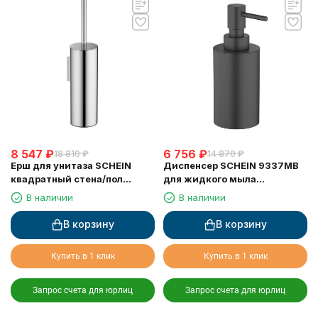
8 547
₽
6 756
₽
18 810
₽
14 870
₽
Ерш для унитаза SCHEIN
Диспенсер SCHEIN 9337MB
квадратный стена/пол
для жидкого мыла
хромированный (9364CH)
настольный черный
В наличии
В наличии
В корзину
В корзину
Купить в 1 клик
Купить в 1 клик
Запрос счета для юрлиц
Запрос счета для юрлиц