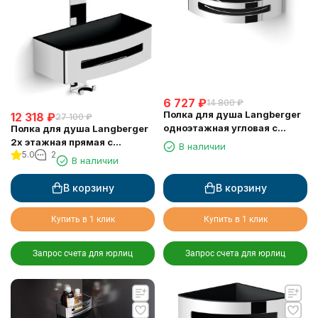
6 727
₽
14 800
₽
Полка для душа Langberger
12 318
₽
27 100
₽
одноэтажная угловая с
Полка для душа Langberger
пластиком 75660
2х этажная прямая с
В наличии
5.0
2
пластиком 75762
В наличии
В корзину
В корзину
Купить в 1 клик
Купить в 1 клик
Запрос счета для юрлиц
Запрос счета для юрлиц