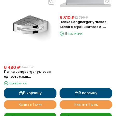
5 810
₽
12 790
₽
Полка Langberger угловая
белая с ограничителем-
скребок 73451-WH
В наличии
6 480
₽
14 260
₽
Полка Langberger угловая
одноэтажная
хромированная 75260
В наличии
В корзину
В корзину
Купить в 1 клик
Купить в 1 клик