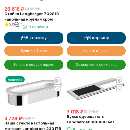
26 616
₽
58 560
₽
Стойка Langberger 70281B
напольная круглая хром
5.0
1
В наличии
В корзину
В корзину
Купить в 1 клик
Купить в 1 клик
Запрос счета для юрлиц
Запрос счета для юрлиц
новинка
7 018
₽
15 440
₽
Бумагодержатель
3 728
₽
8 210
₽
Langberger 38043D без
Чаша стекло настольная
крышки хром с полкой с
матовая Langberger 23017B
В наличии