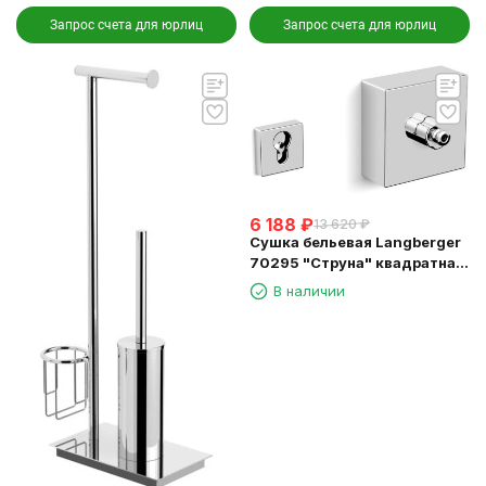
Запрос счета для юрлиц
Запрос счета для юрлиц
6 188
₽
13 620
₽
Сушка бельевая Langberger
70295 "Струна" квадратная
длина 2,5м.
В наличии