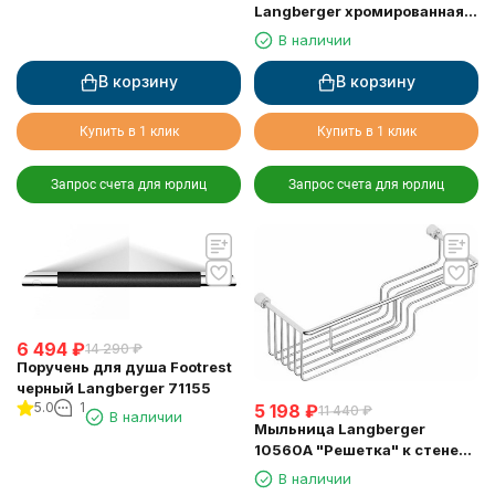
Langberger хромированная к
стене 2-х этажная 10860I
В наличии
В корзину
В корзину
Купить в 1 клик
Купить в 1 клик
Запрос счета для юрлиц
Запрос счета для юрлиц
6 494
₽
14 290
₽
Поручень для душа Footrest
черный Langberger 71155
5.0
1
5 198
₽
11 440
₽
В наличии
Мыльница Langberger
10560A "Решетка" к стене
двойная хромированная
В наличии