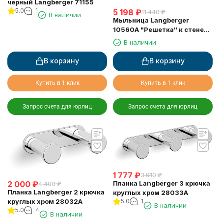
черный Langberger 71155
5.0
1
5 198
₽
11 440
₽
В наличии
Мыльница Langberger
10560A "Решетка" к стене
двойная хромированная
В наличии
В корзину
В корзину
Купить в 1 клик
Купить в 1 клик
Запрос счета для юрлиц
Запрос счета для юрлиц
1 777
₽
3 910
₽
2 000
₽
Планка Langberger 3 крючка
4 400
₽
Планка Langberger 2 крючка
круглых хром 28033A
круглых хром 28032A
5.0
1
В наличии
5.0
4
В наличии