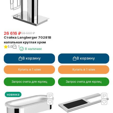
26 616
₽
58 560
₽
Стойка Langberger 70281B
напольная круглая хром
5.0
1
В наличии
В корзину
В корзину
Купить в 1 клик
Купить в 1 клик
Запрос счета для юрлиц
Запрос счета для юрлиц
новинка