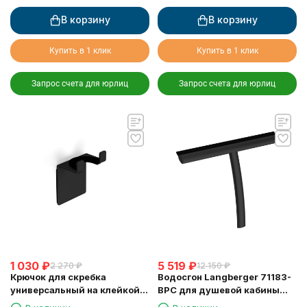
В корзину
В корзину
Купить в 1 клик
Купить в 1 клик
Запрос счета для юрлиц
Запрос счета для юрлиц
1 030
₽
5 519
₽
2 270
₽
12 150
₽
Крючок для скребка
Водосгон Langberger 71183-
универсальный на клейкой
BPC для душевой кабины
основе LANGBERGER 75183-
черный