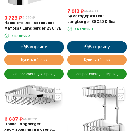
7 018
₽
15 440
₽
Бумагодержатель
3 728
₽
8 210
₽
Langberger 38043D без
Чаша стекло настольная
крышки хром с полкой с
матовая Langberger 23017B
В наличии
резиновым покрытием anti-
В наличии
slip
В корзину
В корзину
Купить в 1 клик
Купить в 1 клик
Запрос счета для юрлиц
Запрос счета для юрлиц
6 887
₽
15 160
₽
Полка Langberger
хромированная к стене