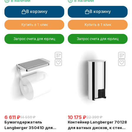
В наличии
В наличии
10-00-BPC черный
В корзину
В корзину
Купить в 1 клик
Купить в 1 клик
Запрос счета для юрлиц
Запрос счета для юрлиц
6 611
₽
10 175
₽
14 550
₽
22 390
₽
Бумагодержатель
Контейнер Langberger 70128
Langberger 35041D для
для ватных дисков, к стене,