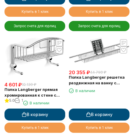
Купить в 1 клик
Купить в 1 клик
Запрос счета для юрлиц
Запрос счета для юрлиц
20 355
₽
44 790
₽
Полка Langberger решетка
раздвижная на ванну с
4 601
₽
10 130
₽
резиновыми протекторами
Полка Langberger прямая
В наличии
79260
хромированная к стене с
5.0
1
двумя крючками
В наличии
одноэтажная 10860M
В корзину
В корзину
Купить в 1 клик
Купить в 1 клик