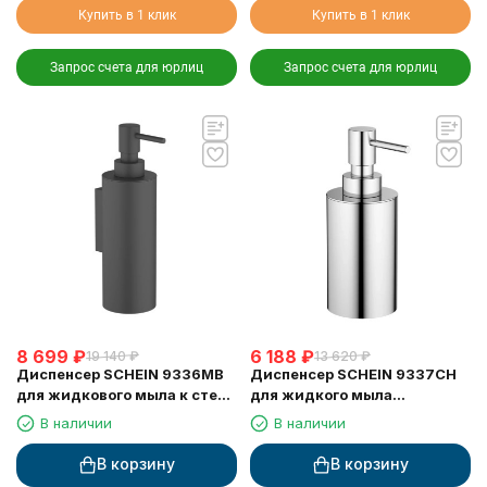
Купить в 1 клик
Купить в 1 клик
Запрос счета для юрлиц
Запрос счета для юрлиц
8 699
₽
6 188
₽
19 140
₽
13 620
₽
Диспенсер SCHEIN 9336MB
Диспенсер SCHEIN 9337CH
для жидкового мыла к стене
для жидкого мыла
черный
настольный хром
В наличии
В наличии
В корзину
В корзину