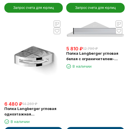
Запрос счета для юрлиц
Запрос счета для юрлиц
5 810
₽
12 790
₽
Полка Langberger угловая
белая с ограничителем-
скребок 73451-WH
В наличии
6 480
₽
14 260
₽
Полка Langberger угловая
одноэтажная
хромированная 75260
В наличии