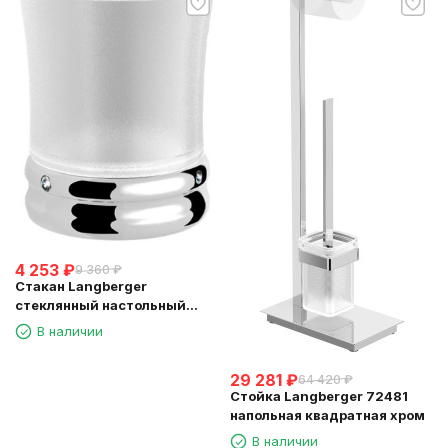
4 253
₽
9 360
₽
Стакан Langberger
стеклянный настольный
круглый "Swarovski" 22213A
В наличии
29 281
₽
64 420
₽
Стойка Langberger 72481
напольная квадратная хром
В наличии