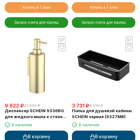
Купить в 1 клик
Купить в 1 клик
Запрос счета для юрлиц
Запрос счета для юрлиц
9 922
₽
3 731
₽
21 830
₽
8 210
₽
Диспенсер SCHEIN 9336BG
Полка для душевой кабины
для жидкого мыла к стене
SCHEIN черная (9327MB)
матовое золото
В наличии
В наличии
В корзину
В корзину