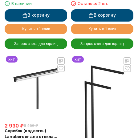
туалетной бумаги с
хром
В наличии
Осталось 2 шт.
прорезиненной полкой хром
В корзину
В корзину
Купить в 1 клик
Купить в 1 клик
Запрос счета для юрлиц
Запрос счета для юрлиц
хит
хит
2 930
₽
6 450
₽
Скребок (водосгон)
Langberger для стекла