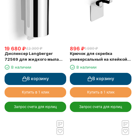
19 680
₽
896
₽
43 300
₽
1 980
₽
Диспенсер Langberger
Крючок для скребка
72569 для жидкого мыла
универсальный на клейкой
хромированный к стене
основе LANGBERGER 75183-
В наличии
В наличии
круглый 300 мл
10-00
В корзину
В корзину
Купить в 1 клик
Купить в 1 клик
Запрос счета для юрлиц
Запрос счета для юрлиц