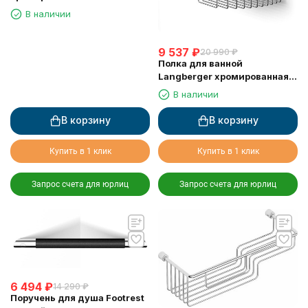
одноэтажная 72560
В наличии
9 537
₽
20 990
₽
Полка для ванной
Langberger хромированная к
стене 2-х этажная 10860I
В наличии
В корзину
В корзину
Купить в 1 клик
Купить в 1 клик
Запрос счета для юрлиц
Запрос счета для юрлиц
6 494
₽
14 290
₽
Поручень для душа Footrest