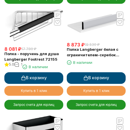
8 873
₽
19 530
₽
8 081
₽
17 780
₽
Полка Langberger белая с
Полка - поручень для душа
ограничителем-скребок
Langberger Footrest 72155
73351-WH
В наличии
5.0
1
В наличии
В корзину
В корзину
Купить в 1 клик
Купить в 1 клик
Запрос счета для юрлиц
Запрос счета для юрлиц