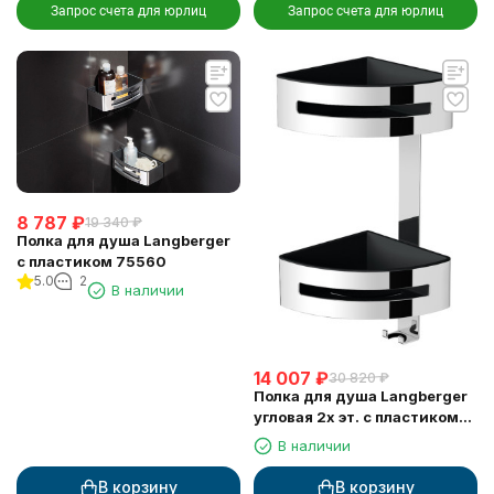
Запрос счета для юрлиц
Запрос счета для юрлиц
8 787
₽
19 340
₽
Полка для душа Langberger
с пластиком 75560
5.0
2
В наличии
14 007
₽
30 820
₽
Полка для душа Langberger
угловая 2х эт. с пластиком
75862
В наличии
В корзину
В корзину