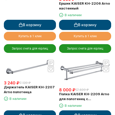
Ершик KAISER KH-2206 Arno
настенный
В наличии
В корзину
В корзину
Купить в 1 клик
Купить в 1 клик
Запрос счета для юрлиц
Запрос счета для юрлиц
3 240
₽
7 130
₽
Держатель KAISER KH-2207
8 000
₽
17 600
₽
Arno полотенца
Полка KAISER KH-2209 Arno
В наличии
для полотенец с
держателем
В наличии