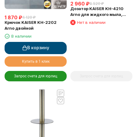
2 960
₽
6 520
₽
Дозатор KAISER KH-4210
Arno для жидкого мыла,
1 870
₽
4 120
₽
настенный, бронза
Крючок KAISER KH-2202
Нет в наличии
Arno двойной
В наличии
В корзину
Купить в 1 клик
Запрос счета для юрлиц
Запрос счета для юрлиц