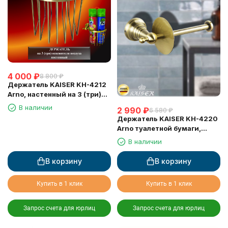
4 000
₽
8 800
₽
Держатель KAISER KH-4212
Arno, настенный на 3 (три)
освежителя воздуха
В наличии
2 990
₽
6 580
₽
Держатель KAISER KH-4220
Arno туалетной бумаги,
настенный
В наличии
В корзину
В корзину
Купить в 1 клик
Купить в 1 клик
Запрос счета для юрлиц
Запрос счета для юрлиц