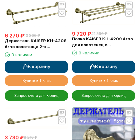
9 720
₽
21 390
₽
6 270
₽
13 800
₽
Полка KAISER KH-4209 Arno
Держатель KAISER KH-4208
для полотенец с
Arno полотенца 2-х
держателем
уровневый 63 см
В наличии
В наличии
В корзину
В корзину
Купить в 1 клик
Купить в 1 клик
Запрос счета для юрлиц
Запрос счета для юрлиц
3 730
₽
8 210
₽