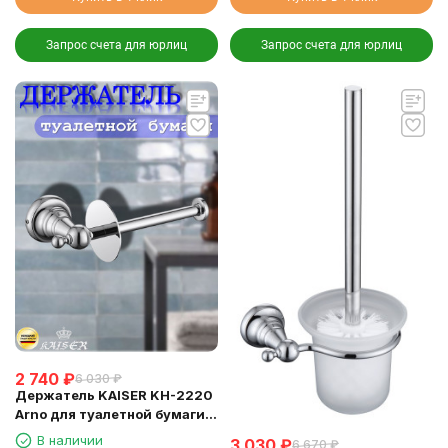
Запрос счета для юрлиц
Запрос счета для юрлиц
2 740
₽
6 030
₽
Держатель KAISER KH-2220
Arno для туалетной бумаги,
настенный
В наличии
3 030
₽
6 670
₽