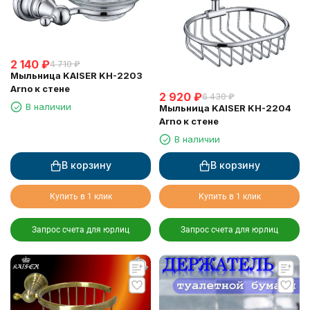
2 140
₽
4 710
₽
Мыльница KAISER KH-2203
Arno к стене
2 920
₽
6 430
₽
В наличии
Мыльница KAISER KH-2204
Arno к стене
В наличии
В корзину
В корзину
Купить в 1 клик
Купить в 1 клик
Запрос счета для юрлиц
Запрос счета для юрлиц