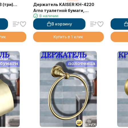
Держатель KAISER KH-4220
3 (три)
Arno туалетной бумаги,
а
В наличии
настенный
В корзину
клик
Купить в 1 клик