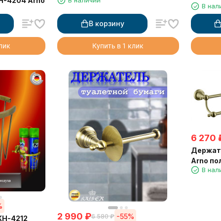
H-4204 Arno
В наличии
В нал
В корзину
клик
Купить в 1 клик
6 270
Держат
Arno по
В нал
63 см
%
2 990
₽
-55%
6 580
₽
KH-4212