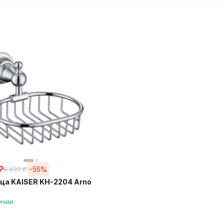
₽
-55%
6 430
₽
а KAISER KH-2204 Arno
ичии