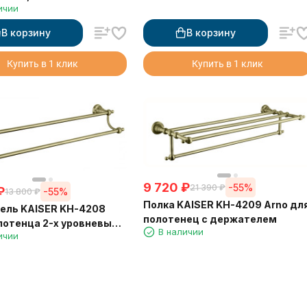
ичии
В корзину
В корзину
Купить в 1 клик
Купить в 1 клик
9 720
₽
-55%
21 390
₽
₽
-55%
13 800
₽
Полка KAISER KH-4209 Arno дл
ель KAISER KH-4208
полотенец с держателем
лотенца 2-х уровневый
В наличии
ичии