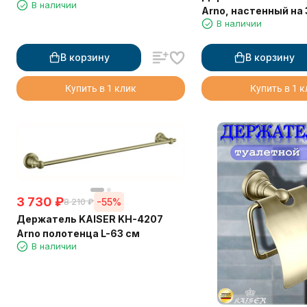
В наличии
Arno, настенный на 
В наличии
освежителя воздух
В корзину
В корзину
Купить в 1 клик
Купить в 1 
3 730
₽
-55%
8 210
₽
Держатель KAISER KH-4207
Arno полотенца L-63 см
В наличии