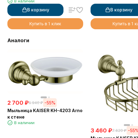
В наличии
В корзину
В корзину
Купить в 1 клик
Купить в 1 
Аналоги
2 700
₽
-55%
5 940
₽
Мыльница KAISER KH-4203 Arno
к стене
В наличии
3 460
₽
-55
7 620
₽