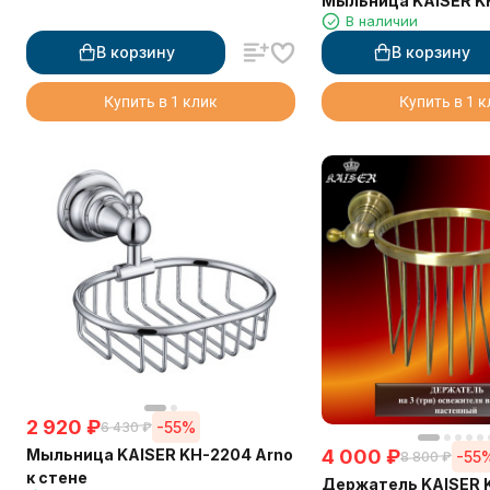
Мыльница KAISER K
В наличии
В корзину
В корзину
Купить в 1 клик
Купить в 1 
2 920
₽
-55%
6 430
₽
Мыльница KAISER KH-2204 Arno
4 000
₽
-55
8 800
₽
к стене
Держатель KAISER 