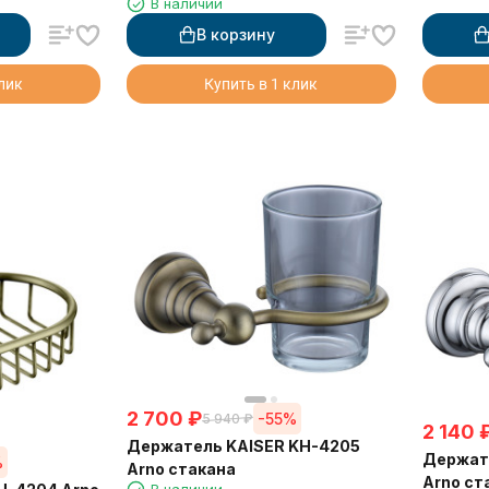
В наличии
В корзину
клик
Купить в 1 клик
2 700
₽
-55%
5 940
₽
2 140
Держатель KAISER KH-4205
Держат
%
Arno стакана
Arno ст