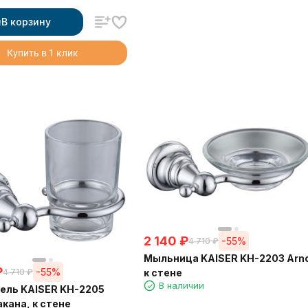
В корзину
Купить в 1 клик
2 140
₽
-55%
4 710
₽
Мыльница KAISER KH-2203 Arn
₽
-55%
к стене
4 710
₽
В наличии
ель KAISER KH-2205
акана, к стене