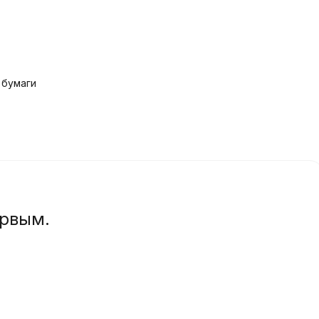
 бумаги
ервым.