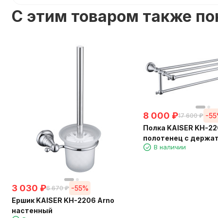
C этим товаром также п
8 000
₽
-5
17 600
₽
Полка KAISER KH-22
полотенец с держа
В наличии
3 030
₽
-55%
6 670
₽
Ершик KAISER KH-2206 Arno
настенный