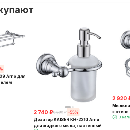
окупают
5%
09 Arno для
телем
2 920
Мыльниц
к стене
2 740
₽
-55%
6 030
₽
В нал
Дозатор KAISER KH-2210 Arno
для жидкого мыла, настенный