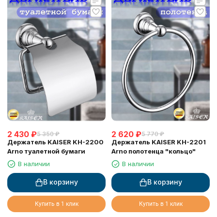
2 430
₽
2 620
₽
5 350
₽
5 770
₽
Держатель KAISER KH-2200
Держатель KAISER KH-2201
Arno туалетной бумаги
Arno полотенца "кольцо"
В наличии
В наличии
В корзину
В корзину
Купить в 1 клик
Купить в 1 клик