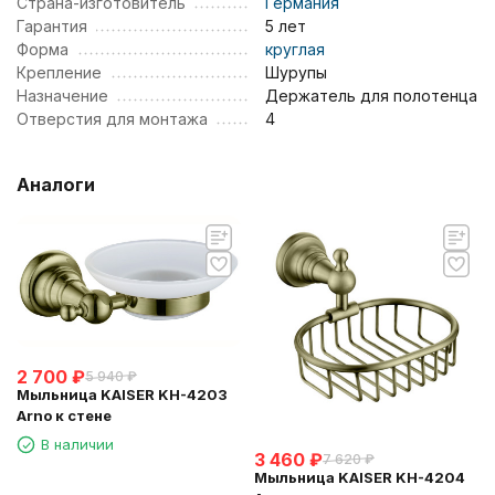
Страна-изготовитель
Германия
Гарантия
5 лет
Форма
круглая
Крепление
Шурупы
Назначение
Держатель для полотенца
Отверстия для монтажа
4
Аналоги
2 700
₽
5 940
₽
Мыльница KAISER KH-4203
Arno к стене
В наличии
3 460
₽
7 620
₽
Мыльница KAISER KH-4204