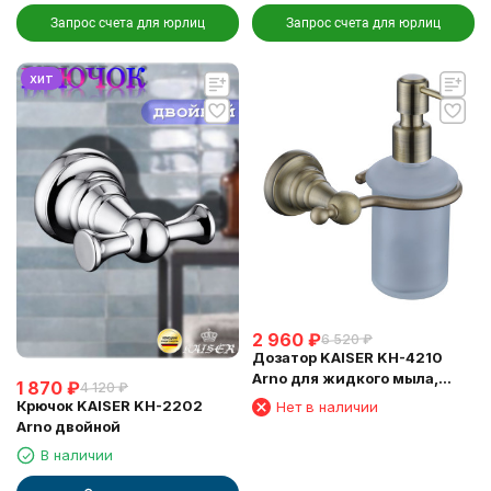
Запрос счета для юрлиц
Запрос счета для юрлиц
хит
2 960
₽
6 520
₽
Дозатор KAISER KH-4210
Arno для жидкого мыла,
1 870
₽
4 120
₽
настенный, бронза
Крючок KAISER KH-2202
Нет в наличии
Arno двойной
В наличии