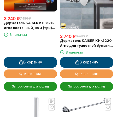
3 240
₽
7 130
₽
Держатель KAISER KH-2212
Arno настенный, на 3 (три)
освежителя воздуха
В наличии
2 740
₽
6 030
₽
Держатель KAISER KH-2220
Arno для туалетной бумаги,
настенный
В наличии
В корзину
В корзину
Купить в 1 клик
Купить в 1 клик
Запрос счета для юрлиц
Запрос счета для юрлиц