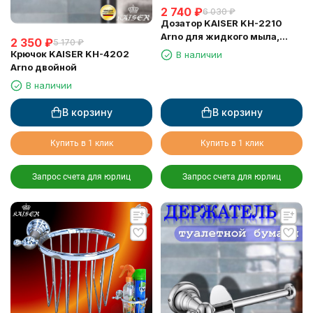
2 740
₽
6 030
₽
Дозатор KAISER KH-2210
Arno для жидкого мыла,
2 350
₽
5 170
₽
настенный
Крючок KAISER KH-4202
В наличии
Arno двойной
В наличии
В корзину
В корзину
Купить в 1 клик
Купить в 1 клик
Запрос счета для юрлиц
Запрос счета для юрлиц