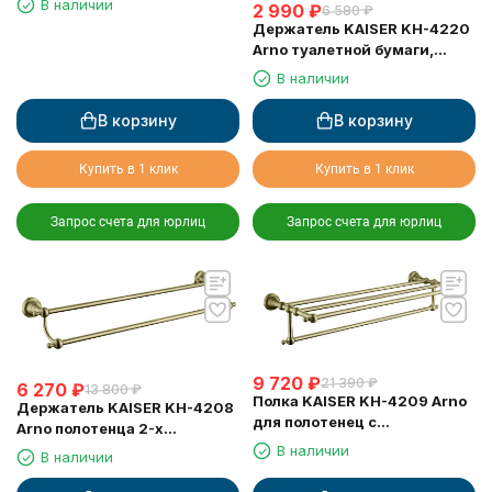
В наличии
2 990
₽
6 580
₽
Держатель KAISER KH-4220
Arno туалетной бумаги,
настенный
В наличии
В корзину
В корзину
Купить в 1 клик
Купить в 1 клик
Запрос счета для юрлиц
Запрос счета для юрлиц
9 720
₽
21 390
₽
6 270
₽
13 800
₽
Полка KAISER KH-4209 Arno
Держатель KAISER KH-4208
для полотенец с
Arno полотенца 2-х
держателем
уровневый 63 см
В наличии
В наличии