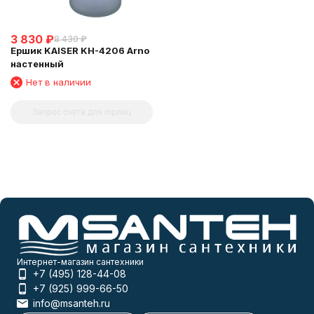
3 830
₽
8 430
₽
Ершик KAISER KH-4206 Arno
настенный
Нет в наличии
Запрос счета для юрлиц
Интернет-магазин сантехники
+7 (495) 128-44-08
+7 (925) 999-66-50
info@msanteh.ru