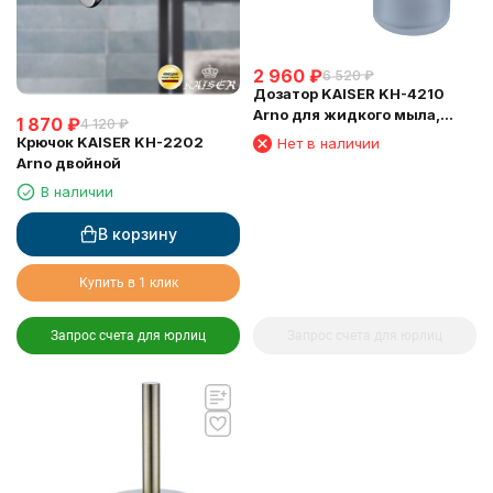
2 960
₽
6 520
₽
Дозатор KAISER KH-4210
Arno для жидкого мыла,
1 870
₽
4 120
₽
настенный, бронза
Крючок KAISER KH-2202
Нет в наличии
Arno двойной
В наличии
В корзину
Купить в 1 клик
Запрос счета для юрлиц
Запрос счета для юрлиц