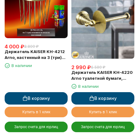
4 000
₽
8 800
₽
Держатель KAISER KH-4212
Arno, настенный на 3 (три)
освежителя воздуха
В наличии
2 990
₽
6 580
₽
Держатель KAISER KH-4220
Arno туалетной бумаги,
настенный
В наличии
В корзину
В корзину
Купить в 1 клик
Купить в 1 клик
Запрос счета для юрлиц
Запрос счета для юрлиц