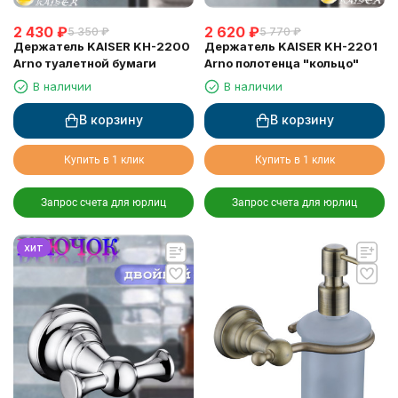
2 430
₽
2 620
₽
5 350
₽
5 770
₽
Держатель KAISER KH-2200
Держатель KAISER KH-2201
Arno туалетной бумаги
Arno полотенца "кольцо"
В наличии
В наличии
В корзину
В корзину
Купить в 1 клик
Купить в 1 клик
Запрос счета для юрлиц
Запрос счета для юрлиц
хит