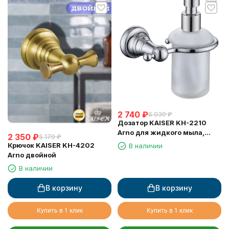
2 740
₽
6 030
₽
Дозатор KAISER KH-2210
Arno для жидкого мыла,
2 350
₽
5 170
₽
настенный
Крючок KAISER KH-4202
В наличии
Arno двойной
В наличии
В корзину
В корзину
Купить в 1 клик
Купить в 1 клик