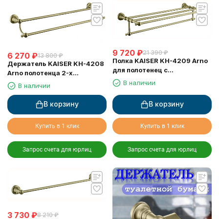
9 720
₽
21 390
₽
6 270
₽
13 800
₽
Полка KAISER KH-4209 Arno
Держатель KAISER KH-4208
для полотенец с
Arno полотенца 2-х
держателем
уровневый 63 см
В наличии
В наличии
В корзину
В корзину
Купить в 1 клик
Купить в 1 клик
Запрос счета для юрлиц
Запрос счета для юрлиц
3 730
₽
8 210
₽