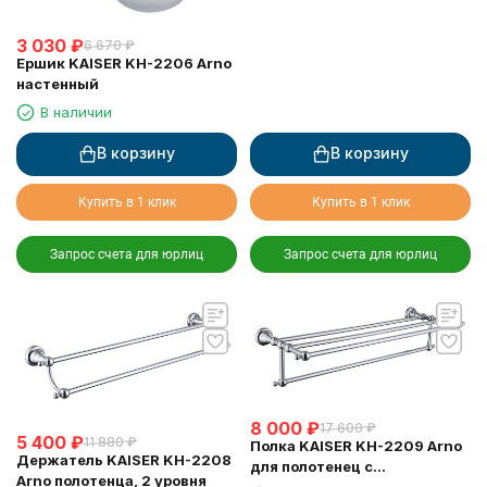
3 030
₽
6 670
₽
Ершик KAISER KH-2206 Arno
настенный
В наличии
В корзину
В корзину
Купить в 1 клик
Купить в 1 клик
Запрос счета для юрлиц
Запрос счета для юрлиц
8 000
₽
17 600
₽
5 400
₽
11 880
₽
Полка KAISER KH-2209 Arno
Держатель KAISER KH-2208
для полотенец с
Arno полотенца, 2 уровня