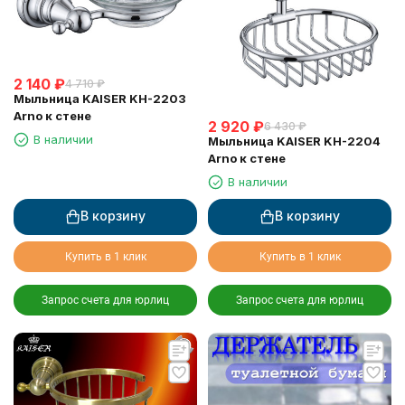
2 140
₽
4 710
₽
Мыльница KAISER KH-2203
Arno к стене
2 920
₽
6 430
₽
В наличии
Мыльница KAISER KH-2204
Arno к стене
В наличии
В корзину
В корзину
Купить в 1 клик
Купить в 1 клик
Запрос счета для юрлиц
Запрос счета для юрлиц