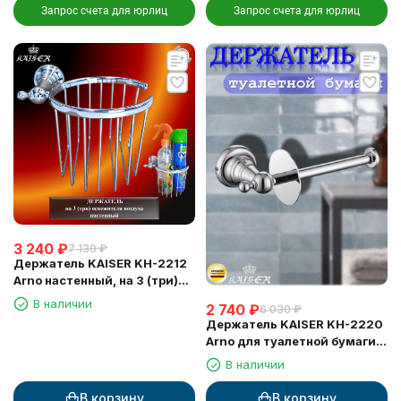
Запрос счета для юрлиц
Запрос счета для юрлиц
3 240
₽
7 130
₽
Держатель KAISER KH-2212
Arno настенный, на 3 (три)
освежителя воздуха
В наличии
2 740
₽
6 030
₽
Держатель KAISER KH-2220
Arno для туалетной бумаги,
настенный
В наличии
В корзину
В корзину