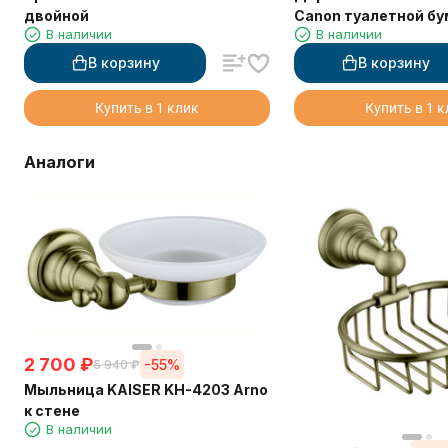
двойной
Canon туалетной бу
В наличии
В наличии
В корзину
В корзину
Купить в 1 клик
Купить в 1 
Аналоги
2 700
₽
-55%
5 940
₽
Мыльница KAISER KH-4203 Arno
к стене
В наличии