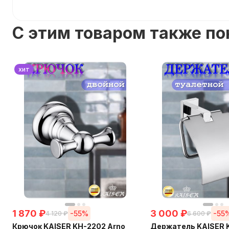
C этим товаром также п
хит
1 870
₽
3 000
₽
-55%
-55
4 120
₽
6 600
₽
Крючок KAISER KH-2202 Arno
Держатель KAISER 