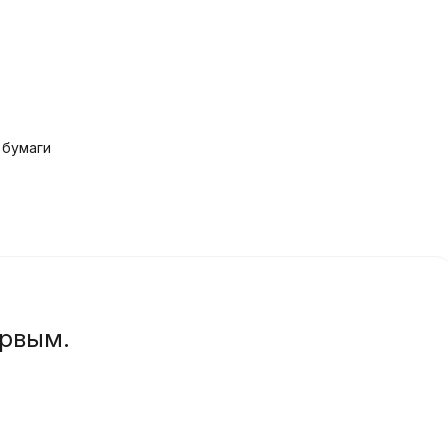
 бумаги
ервым.