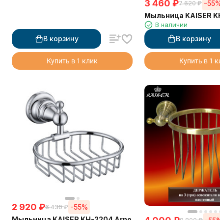
3 460
₽
-55
7 620
₽
Мыльница KAISER K
В наличии
В корзину
В корзину
Купить в 1 клик
Купить в 1 
2 920
₽
-55%
6 430
₽
Мыльница KAISER KH-2204 Arno