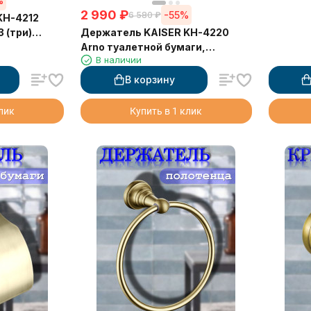
%
2 990
₽
-55%
6 580
₽
KH-4212
Держатель KAISER KH-4220
3 (три)
Arno туалетной бумаги,
а
В наличии
настенный
В корзину
клик
Купить в 1 клик