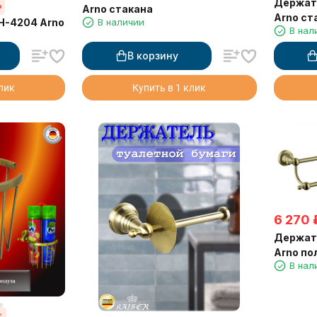
Держат
%
Arno стакана
Arno ст
H-4204 Arno
В наличии
В нал
В корзину
клик
Купить в 1 клик
6 270
Держат
Arno по
В нал
63 см