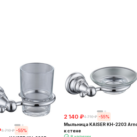
2 140
₽
-55%
4 710
₽
Мыльница KAISER KH-2203 Arn
₽
-55%
к стене
4 710
₽
В наличии