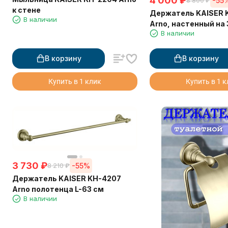
4 000
₽
-55
8 800
₽
к стене
Держатель KAISER 
В наличии
Arno, настенный на 
В наличии
освежителя воздух
В корзину
В корзину
Купить в 1 клик
Купить в 1 
3 730
₽
-55%
8 210
₽
Держатель KAISER KH-4207
Arno полотенца L-63 см
В наличии