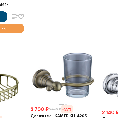
маги
клик
2 700
₽
-55%
5 940
₽
2 140
Держатель KAISER KH-4205