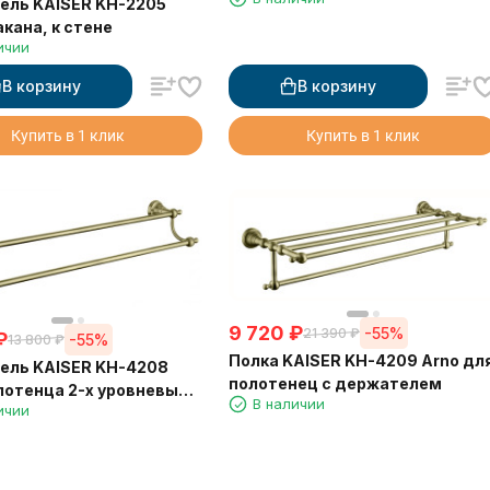
ель KAISER KH-2205
акана, к стене
ичии
В корзину
В корзину
Купить в 1 клик
Купить в 1 клик
9 720
₽
-55%
21 390
₽
₽
-55%
13 800
₽
Полка KAISER KH-4209 Arno дл
ель KAISER KH-4208
полотенец с держателем
лотенца 2-х уровневый
В наличии
ичии