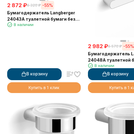
2 872
₽
-55%
6 320
₽
Бумагодержатель Langberger
24043A туалетной бумаги без
В наличии
крышки квадратный
2 982
₽
-55
6 570
₽
Бумагодержатель L
24048A туалетной б
В наличии
крышки квадратны
В корзину
В корзину
Купить в 1 клик
Купить в 1 