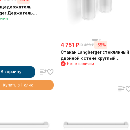
нцедержатель
ger Держатель
ичии
аров и полотенца 80 см
4 751
₽
-55%
10 460
₽
Стакан Langberger стеклянный
двойной к стене круглый
Нет в наличии
24019A
В корзину
Купить в 1 клик