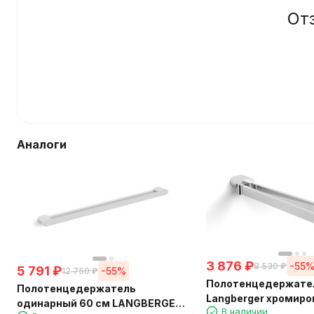
От
Аналоги
3 876
₽
-55
8 530
₽
5 791
₽
-55%
12 750
₽
Полотенцедержате
Полотенцедержатель
Langberger хромиро
одинарный 60 см LANGBERGER
В наличии
стене поворотный 