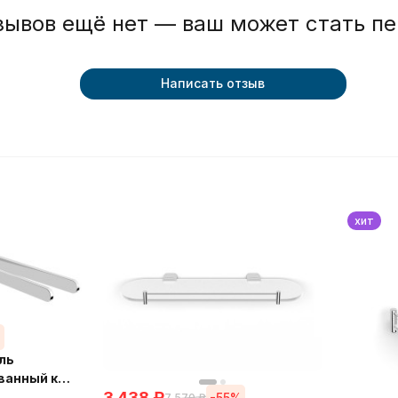
зывов ещё нет — ваш может стать п
Написать отзыв
хит
%
ль
ванный к
3 438
₽
двойной
-55%
7 570
₽