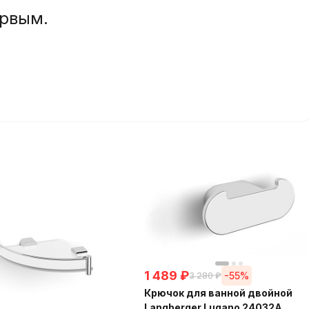
ервым.
1 489
₽
-55%
3 280
₽
Крючок для ванной двойной
Langberger Lugano 24032A