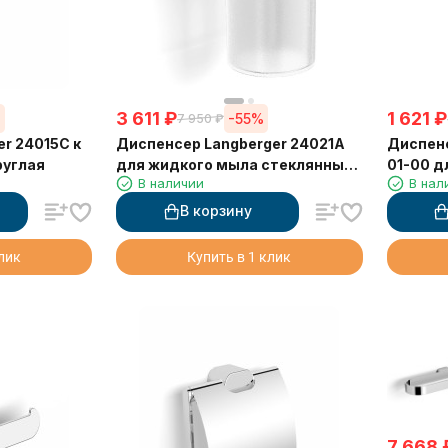
3 611
₽
1 621
₽
%
-55%
7 950
₽
r 24015C к
Диспенсер Langberger 24021A
Диспенс
руглая
для жидкого мыла стеклянный
01-00 д
В наличии
В нал
к стене круглый
стеклян
В корзину
клик
Купить в 1 клик
7 668