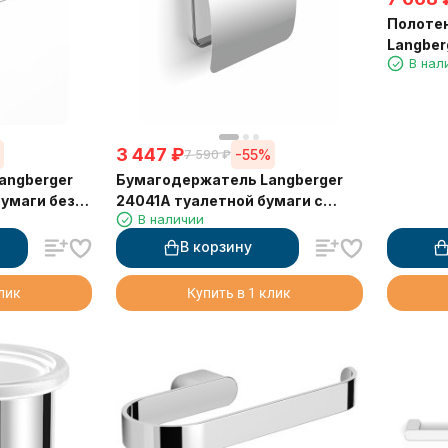
Полоте
Langber
В нал
аксессу
24004C
3 447
₽
%
-55%
7 590
₽
angberger
Бумагодержатель Langberger
умаги без
24041A туалетной бумаги с
В наличии
й
крышкой
В корзину
клик
Купить в 1 клик