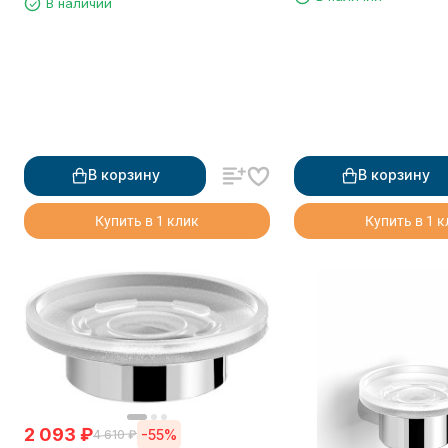
В наличии
D24001B
24008A
В корзину
В корзину
Купить в 1 клик
Купить в 1 
2 093
₽
-55%
4 610
₽