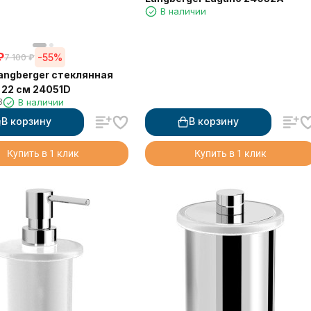
В наличии
₽
-55%
7 100
₽
angberger стеклянная
 22 см 24051D
3
В наличии
В корзину
В корзину
Купить в 1 клик
Купить в 1 клик