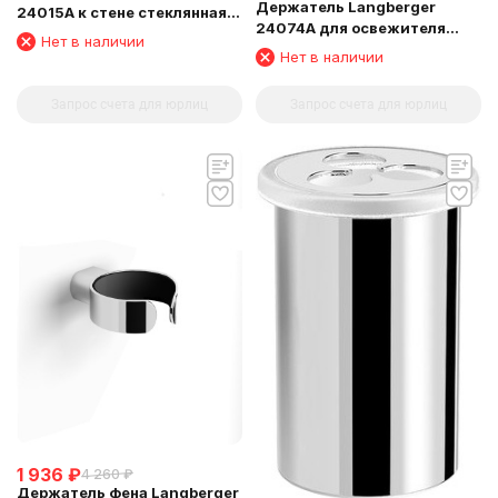
Держатель Langberger
24015A к стене стеклянная
24074A для освежителя
овальная
Нет в наличии
воздуха
Нет в наличии
Запрос счета для юрлиц
Запрос счета для юрлиц
1 936
₽
4 260
₽
Держатель фена Langberger