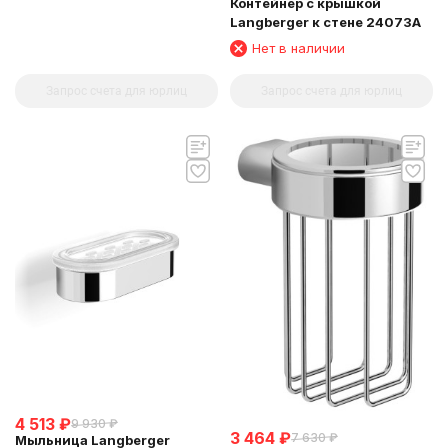
Контейнер с крышкой
Langberger к стене 24073A
Нет в наличии
Запрос счета для юрлиц
Запрос счета для юрлиц
4 513
₽
9 930
₽
3 464
₽
7 630
₽
Мыльница Langberger