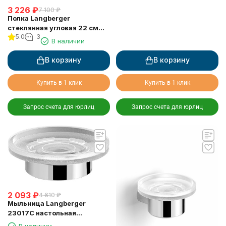
3 226
₽
7 100
₽
Полка Langberger
стеклянная угловая 22 см
5.0
3
24051D
В наличии
В корзину
В корзину
Купить в 1 клик
Купить в 1 клик
Запрос счета для юрлиц
Запрос счета для юрлиц
2 093
₽
4 610
₽
Мыльница Langberger
23017C настольная
стеклянная матовая круглая
В наличии