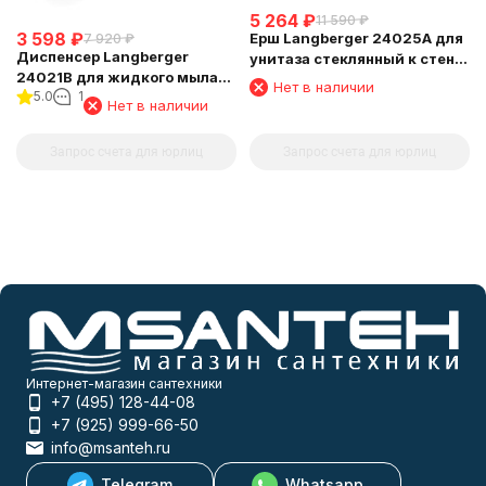
5 264
₽
11 590
₽
3 598
₽
Ерш Langberger 24025A для
7 920
₽
Диспенсер Langberger
унитаза стеклянный к стене
24021B для жидкого мыла
круглый
Нет в наличии
5.0
1
хромированный к стене
Нет в наличии
круглый
Запрос счета для юрлиц
Запрос счета для юрлиц
Интернет-магазин сантехники
+7 (495) 128-44-08
+7 (925) 999-66-50
info@msanteh.ru
Telegram
Whatsapp