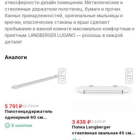
атмосферности дизайн помещения. Металлические и
стеклянные держатели полотенец, бумаги и прочих
банных принадлежностей, оригинальные мыльницы и
крючки, классические стаканы и ерши сделают
пребывание в ванной комнате максимально комфортным и
приятным. LANGBERGER LUGANO — роскошь в каждой
детали!
Аналоги
5 791
₽
12 750
₽
Полотенцедержатель
одинарный 60 см
3 438
₽
7 570
₽
LANGBERGER D24001B
В наличии
Полка Langberger
стеклянная овальная 45 см
24051G