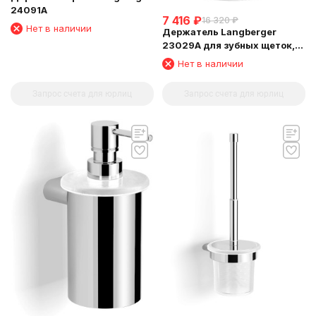
24091A
7 416
₽
16 320
₽
Нет в наличии
Держатель Langberger
23029A для зубных щеток,
стеклянный стакан,
Нет в наличии
настольный
Запрос счета для юрлиц
Запрос счета для юрлиц