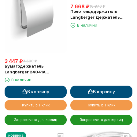
7 668
₽
16 870
₽
Полотенцедержатель
Langberger Держатель
аксессуаров и полотенца 80
В наличии
см 24004C
3 447
₽
7 590
₽
Бумагодержатель
Langberger 24041A
туалетной бумаги с
В наличии
крышкой
В корзину
В корзину
Купить в 1 клик
Купить в 1 клик
Запрос счета для юрлиц
Запрос счета для юрлиц
новинка