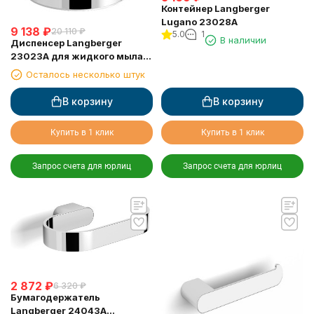
Контейнер Langberger
Lugano 23028A
9 138
₽
20 110
₽
5.0
1
В наличии
Диспенсер Langberger
23023A для жидкого мыла
стеклянный настольный
Осталось несколько штук
круглый
В корзину
В корзину
Купить в 1 клик
Купить в 1 клик
Запрос счета для юрлиц
Запрос счета для юрлиц
2 872
₽
6 320
₽
Бумагодержатель
Langberger 24043A