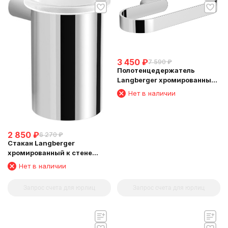
3 450
₽
7 590
₽
Полотенцедержатель
Langberger хромированный
к стене "полуовал" 24038A
Нет в наличии
2 850
₽
6 270
₽
Стакан Langberger
хромированный к стене
круглый 24011B
Нет в наличии
Запрос счета для юрлиц
Запрос счета для юрлиц