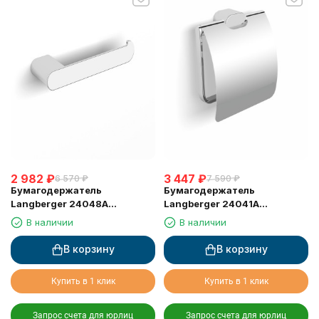
2 982
₽
3 447
₽
6 570
₽
7 590
₽
Бумагодержатель
Бумагодержатель
Langberger 24048A
Langberger 24041A
туалетной бумаги без
туалетной бумаги с
В наличии
В наличии
крышки квадратный
крышкой
В корзину
В корзину
Купить в 1 клик
Купить в 1 клик
Запрос счета для юрлиц
Запрос счета для юрлиц