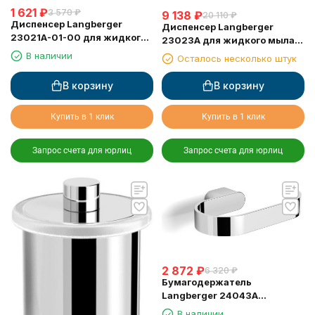
1 621
₽
3 570
₽
9 138
₽
20 110
₽
Диспенсер Langberger
Диспенсер Langberger
23021A-01-00 для жидкого
23023A для жидкого мыла
мыла стеклянный круглый
стеклянный настольный
В наличии
Осталось несколько штук
круглый
В корзину
В корзину
Купить в 1 клик
Купить в 1 клик
Запрос счета для юрлиц
Запрос счета для юрлиц
2 872
₽
6 320
₽
Бумагодержатель
Langberger 24043A
туалетной бумаги без
В наличии