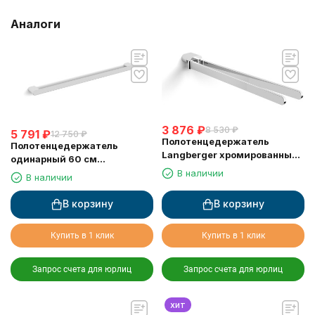
Аналоги
3 876
₽
8 530
₽
5 791
₽
12 750
₽
Полотенцедержатель
Полотенцедержатель
Langberger хромированный
одинарный 60 см
к стене поворотный двойной
LANGBERGER D24001B
В наличии
В наличии
24008A
В корзину
В корзину
Купить в 1 клик
Купить в 1 клик
Запрос счета для юрлиц
Запрос счета для юрлиц
хит