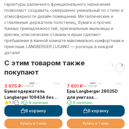
гарнитуры различного функционального назначения
позволяют создавать совершенно уникальный по стилю и
атмосферности дизайн помещения. Металлические и
стеклянные держатели полотенец, бумаги и прочих
банных принадлежностей, оригинальные мыльницы и
крючки, классические стаканы и ерши сделают
пребывание в ванной комнате максимально комфортным и
приятным. LANGBERGER LUGANO — роскошь в каждой
детали!
C этим товаром также
покупают
3 975
₽
7 601
₽
8 750
₽
16 730
₽
Бумагодержатель
Ерш Langberger 28025D
Langberger 10943A без
для унитаза
5.0
2
В наличии
В наличии
крышки квадратный
хромированный к стене
В корзину
В корзину
Купить в 1 клик
Купить в 1 клик