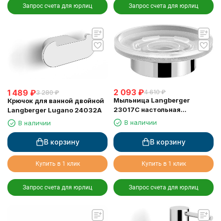
Запрос счета для юрлиц
Запрос счета для юрлиц
2 093
₽
1 489
₽
4 610
₽
3 280
₽
Мыльница Langberger
Крючок для ванной двойной
23017C настольная
Langberger Lugano 24032A
стеклянная матовая круглая
В наличии
В наличии
В корзину
В корзину
Купить в 1 клик
Купить в 1 клик
Запрос счета для юрлиц
Запрос счета для юрлиц