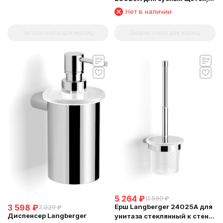
стеклянный стакан,
Нет в наличии
настольный
Запрос счета для юрлиц
Запрос счета для юрлиц
5 264
₽
11 590
₽
3 598
₽
Ерш Langberger 24025A для
7 920
₽
Диспенсер Langberger
унитаза стеклянный к стене