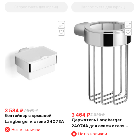
Запрос счета для юрлиц
Запрос счета для юрлиц
3 584
₽
7 890
₽
3 464
₽
7 630
₽
Контейнер с крышкой
Держатель Langberger
Langberger к стене 24073A
24074A для освежителя
Нет в наличии
воздуха
Нет в наличии