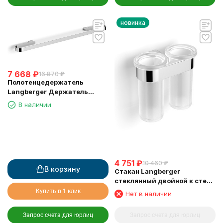
новинка
7 668
₽
16 870
₽
Полотенцедержатель
Langberger Держатель
аксессуаров и полотенца 80
В наличии
см 24004C
4 751
₽
10 460
₽
В корзину
Стакан Langberger
стеклянный двойной к стене
круглый 24019A
Купить в 1 клик
Нет в наличии
Запрос счета для юрлиц
Запрос счета для юрлиц