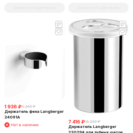
Запрос счета для юрлиц
Запрос счета для юрлиц
1 936
₽
4 260
₽
Держатель фена Langberger
24091A
7 416
₽
16 320
₽
Нет в наличии
Держатель Langberger
23029A для зубных щеток,