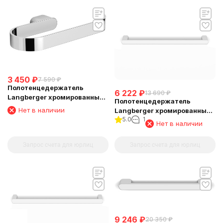
3 450
₽
7 590
₽
Полотенцедержатель
6 222
₽
13 690
₽
Langberger хромированный
Полотенцедержатель
к стене "полуовал" 24038A
Нет в наличии
Langberger хромированный
5.0
1
к стене одинарный 40 см
Нет в наличии
24001A
Запрос счета для юрлиц
Запрос счета для юрлиц
9 246
₽
20 350
₽