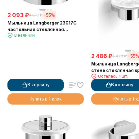
2 093
₽
-55%
4 610
₽
Мыльница Langberger 23017C
настольная стеклянная
В наличии
матовая круглая
2 486
₽
-55
5 470
₽
Мыльница Langberge
стене стеклянная к
Осталась 1 шт.
В корзину
В корзину
Купить в 1 клик
Купить в 1 