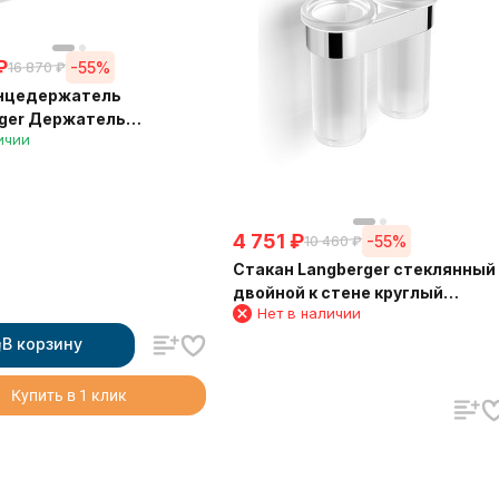
₽
-55%
16 870
₽
нцедержатель
ger Держатель
ичии
аров и полотенца 80 см
4 751
₽
-55%
10 460
₽
Стакан Langberger стеклянный
двойной к стене круглый
Нет в наличии
24019A
В корзину
Купить в 1 клик