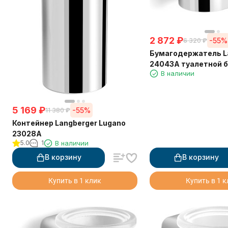
2 872
₽
-55%
6 320
₽
Бумагодержатель L
24043A туалетной б
В наличии
крышки квадратны
5 169
₽
-55%
11 380
₽
Контейнер Langberger Lugano
23028A
5.0
1
В наличии
В корзину
В корзину
Купить в 1 клик
Купить в 1 