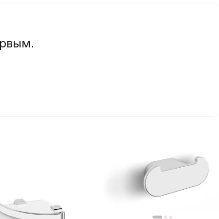
ервым.