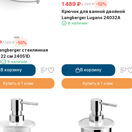
1 489
₽
-55%
3 280
₽
Крючок для ванной двойной
Langberger Lugano 24032A
В наличии
₽
-55%
7 100
₽
angberger стеклянная
 22 см 24051D
3
В наличии
В корзину
В корзину
Купить в 1 клик
Купить в 1 клик