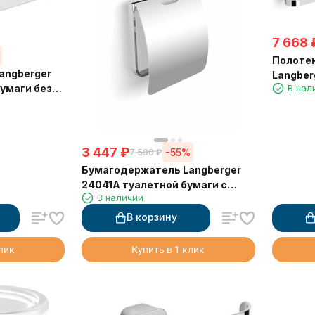
7 668
Полоте
angberger
Langber
В нал
умаги без
аксессу
й
24004C
3 447
₽
-55%
7 590
₽
Бумагодержатель Langberger
24041A туалетной бумаги с
В наличии
крышкой
В корзину
клик
Купить в 1 клик