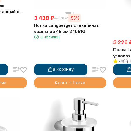
ль
ванный к
3 438
₽
двойной
-55%
7 570
₽
Полка Langberger стеклянная
овальная 45 см 24051G
В наличии
3 226
Полка L
угловая
5.0
В корзину
клик
Купить в 1 клик