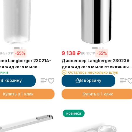
9 138
₽
-55%
-55%
3 570
₽
20 110
₽
ер Langberger 23021A-
Диспенсер Langberger 23023A
ля жидкого мыла
для жидкого мыла стеклянный
ичии
Осталось несколько штук
ный круглый
настольный круглый
В корзину
В корзину
Купить в 1 клик
Купить в 1 клик
новинка