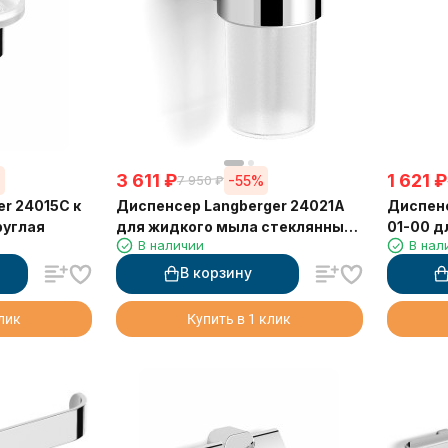
3 611
₽
1 621
₽
%
-55%
7 950
₽
r 24015C к
Диспенсер Langberger 24021A
Диспенс
руглая
для жидкого мыла стеклянный
01-00 д
В наличии
В нал
к стене круглый
стеклян
В корзину
клик
Купить в 1 клик