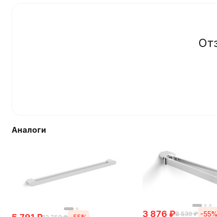
От
Аналоги
3 876
₽
-55
8 530
₽