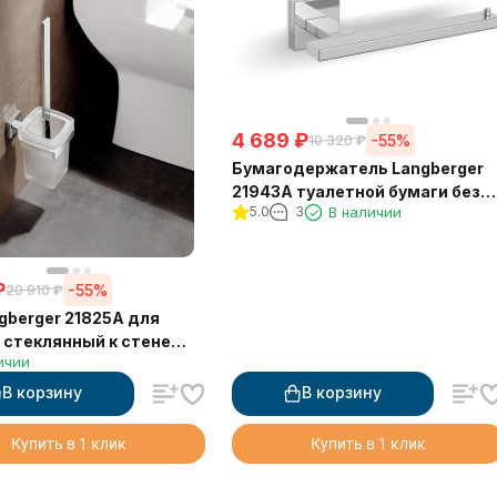
4 689
₽
-55%
10 320
₽
Бумагодержатель Langberger
21943A туалетной бумаги без
5.0
3
В наличии
крышки квадратный
₽
-55%
20 910
₽
gberger 21825A для
 стеклянный к стене
ичии
тный
В корзину
В корзину
Купить в 1 клик
Купить в 1 клик