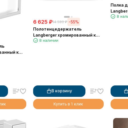
Полка д
Langber
В нал
6 625
₽
-55%
14 580
₽
Полотенцедержатель
Langberger хромированный к
В наличии
стене двойной 60 см 11802A
ль
ванный к
838A
В корзину
клик
Купить в 1 клик