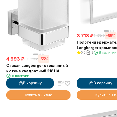
3 713
₽
-55%
8 170
₽
Полотенцедержате
Langberger хромиро
5.0
2
В наличии
стене "квадрат" 21
4 993
₽
-55%
10 990
₽
Стакан Langberger стеклянный
к стене квадратный 21811A
В наличии
В корзину
В корзину
Купить в 1 клик
Купить в 1 