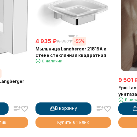
4 935
₽
-55%
10 860
₽
Мыльница Langberger 21815A к
стене стеклянная квадратная
В наличии
%
9 501
Langberger
Ерш Lan
унитаза
В нал
квадра
В корзину
клик
Купить в 1 клик