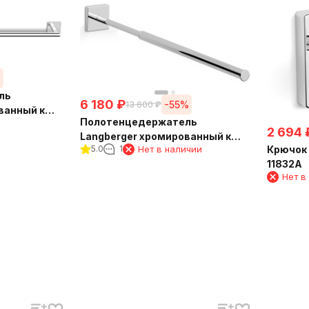
%
ль
6 180
₽
-55%
13 600
₽
ванный к
Полотенцедержатель
 см 11801A
2 694
Langberger хромированный к
5.0
1
Нет в наличии
Крючок 
стене телескопический 33-53
11832A
см 11809A
Нет в