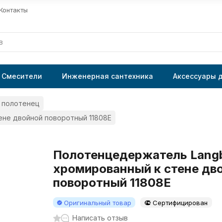
Контакты
Смесители
Инженерная сантехника
Аксессуары 
 полотенец
ене двойной поворотный 11808E
Полотенцедержатель Langb
хромированный к стене дв
поворотный 11808E
Оригинальный товар
Сертифицирован
Написать отзыв