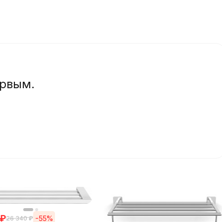
ервым.
₽
-55%
26 340
₽