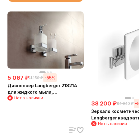
5 067
₽
-55%
11 150
₽
Диспенсер Langberger 21821A
для жидкого мыла,
Нет в наличии
стеклянный, к стене,
38 200
₽
-
84 040
₽
квадратный
Зеркало косметиче
Langberger квадрат
Нет в наличии
поворотное с подсв