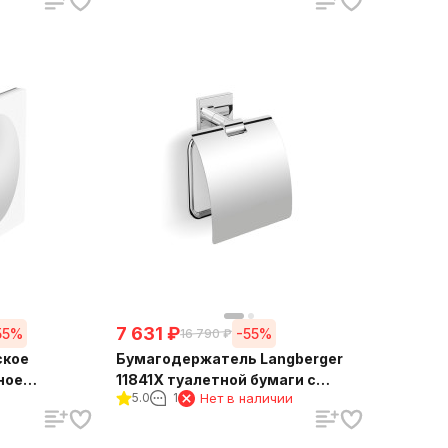
7 631
₽
55%
-55%
16 790
₽
ское
Бумагодержатель Langberger
ное
11841X туалетной бумаги с
5.0
1
Нет в наличии
еткой 73485
крышкой