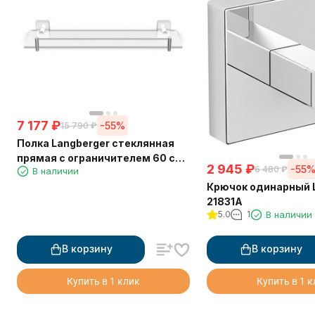
7 177
₽
-55%
15 790
₽
Полка Langberger стеклянная
прямая с ограничителем 60 см
2 945
₽
-55
6 480
₽
В наличии
11851A
Крючок одинарный 
21831A
5.0
1
В наличии
В корзину
В корзину
Купить в 1 клик
Купить в 1 