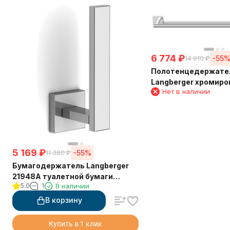
6 774
₽
-55
14 910
₽
Полотенцедержате
Langberger хромиро
Нет в наличии
стене одинарный 65
5 169
₽
-55%
11 380
₽
Бумагодержатель Langberger
21948A туалетной бумаги
5.0
1
В наличии
вертикальный
В корзину
Купить в 1 клик