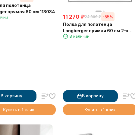
ля полотенца
ger прямая 60 см 11303A
11 270
₽
-55%
24 800
₽
ичии
Полка для полотенца
Langberger прямая 60 см 2-х
В наличии
этажная 11803B
В корзину
В корзину
Купить в 1 клик
Купить в 1 клик