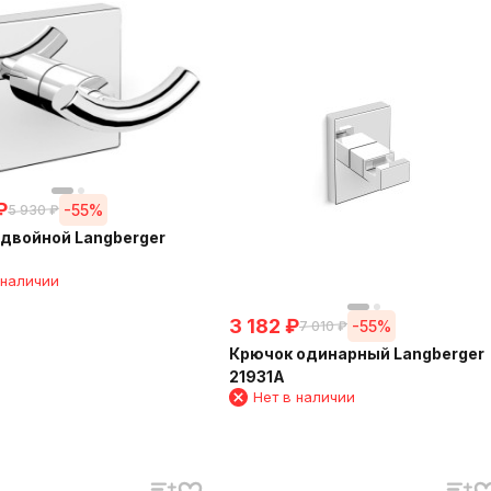
₽
-55%
5 930
₽
двойной Langberger
 наличии
3 182
₽
-55%
7 010
₽
Крючок одинарный Langberger
21931A
Нет в наличии