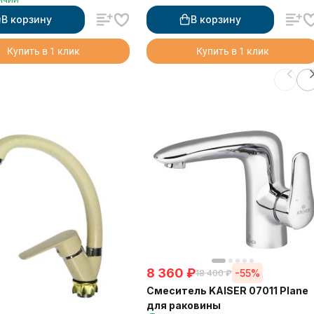
й воды, бежевый
В корзину
В корзину
Купить в 1 клик
Купить в 1 клик
8 360
₽
-55%
18 400
₽
Смеситель KAISER 07011 Plane
для раковины