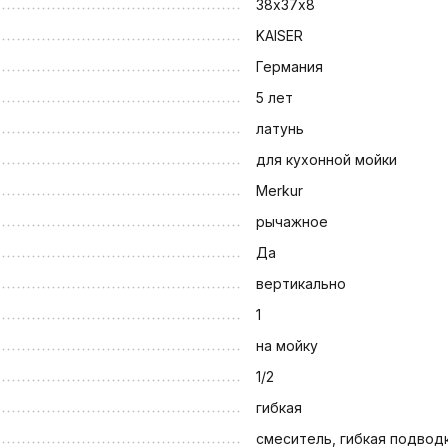
38х37х8
KAISER
Германия
5 лет
латунь
для кухонной мойки
Merkur
рычажное
Да
вертикально
1
на мойку
1/2
гибкая
смеситель, гибкая подвод