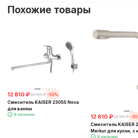
Похожие товары
12 810
₽
-55%
28 190
₽
Смеситель KAISER 23055 Nova
для ванны
В наличии
12 810
₽
-5
28 190
₽
Смеситель KAISER 
Merkur для кухни, с
В наличии
питьевой воды, бе