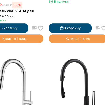
В наличии
₽
-55%
6 140
₽
ль VIKO V-4114 для
бежевый
ичии
В корзину
В корзину
Купить в 1 клик
Купить в 1 клик