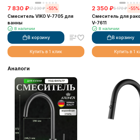
7 830
₽
2 350
₽
-55%
-55%
17 230
₽
5 170
₽
Смеситель VIKO V-7705 для
Смеситель для рак
ванны
V-7611
В наличии
В наличии
В корзину
В корзину
Купить в 1 клик
Купить в 1 
Аналоги