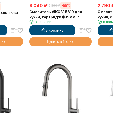
9 040
₽
2 790
-55%
19 890
₽
Смеситель VIKO V-5810 для
Смесите
овины VIKO
кухни, картридж Ф35мм, с
кухни, 
В наличии
В нал
гибким коричневым изливом,
под фильтр, бежевый
В корзину
клик
Купить в 1 клик