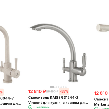
12 810
₽
-55%
28 190
₽
5%
12 810
Смеситель KAISER 31244-2
26044-7
Смесите
Vincent для кухни, с краном для
 краном для
Merkur 
В наличии
питьевой воды, серебро
жевый
В нал