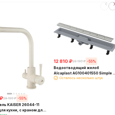
12 810
₽
-55%
28 190
₽
Водоотводящий желоб
Alcaplast AG100401550 Simple с
Осталось несколько штук
порогами для перфорированно
решетки
₽
-55%
28 190
₽
ль KAISER 26044-11
для кухни, с краном для
ичии