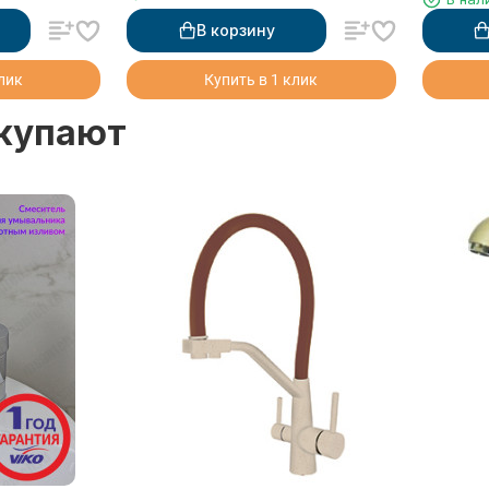
питьево
мрамор
В корзину
клик
Купить в 1 клик
окупают