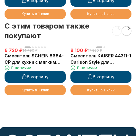
В корзину
В корзину
Купить в 1 клик
Купить в 1 клик
C этим товаром также
покупают
6 720
₽
8 100
₽
14 790
₽
17 820
₽
Смеситель SCHEIN 8684-
Смеситель KAISER 44311-1
CP для кухни с мягким
Carlson Style для
В наличии
В наличии
изливом и подключением
раковины
фильтра, хром
В корзину
В корзину
Купить в 1 клик
Купить в 1 клик